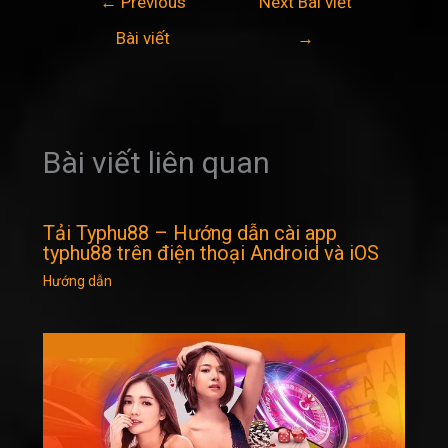
←
Previous
Next Bài viết
hướng
Bài viết
→
bài
viết
Bài viết liên quan
Tải Typhu88 – Hướng dẫn cài app
typhu88 trên điện thoại Android và iOS
Hướng dẫn