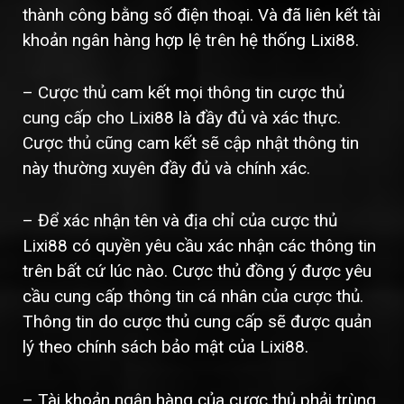
thành công bằng số điện thoại. Và đã liên kết tài
khoản ngân hàng hợp lệ trên hệ thống Lixi88.
– Cược thủ cam kết mọi thông tin cược thủ
cung cấp cho Lixi88 là đầy đủ và xác thực.
Cược thủ cũng cam kết sẽ cập nhật thông tin
này thường xuyên đầy đủ và chính xác.
– Để xác nhận tên và địa chỉ của cược thủ
Lixi88 có quyền yêu cầu xác nhận các thông tin
trên bất cứ lúc nào. Cược thủ đồng ý được yêu
cầu cung cấp thông tin cá nhân của cược thủ.
Thông tin do cược thủ cung cấp sẽ được quản
lý theo chính sách bảo mật của Lixi88.
– Tài khoản ngân hàng của cược thủ phải trùng