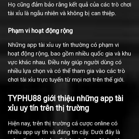
Họ cũng đảm bảo rằng kết quả của các trò chơi
tài xỉu là ngẫu nhiên và không bị can thiệp.
Phạm vi hoạt động rộng
Những app tài xỉu uy tín thường có phạm vi
hoạt động rộng, bao gồm nhiều quốc gia và khu
vực khác nhau. Điều này giúp người dùng có
nhiều lựa chọn và có thể tham gia vào các trò
chơi tài xỉu trực tuyến từ mọi nơi trên thế giới.
TYPHU88 giới thiệu những app tài
xỉu uy tín trên thị trường
Hiện nay, trên thị trường cá cược online có
nhiều app uy tín và đáng tin cậy. Dưới đây là