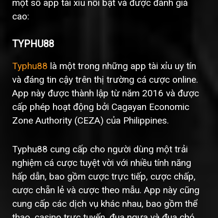
một số app tài xỉu nổi bật và được đánh giá
cao:
TYPHU88
Typhu88
là một trong những app tài xỉu uy tín
và đáng tin cậy trên thị trường cá cược online.
App này được thành lập từ năm 2016 và được
cấp phép hoạt động bởi Cagayan Economic
Zone Authority (CEZA) của Philippines.
Typhu88 cung cấp cho người dùng một trải
nghiệm cá cược tuyệt vời với nhiều tính năng
hấp dẫn, bao gồm cược trực tiếp, cược chấp,
cược chẵn lẻ và cược theo mẫu. App này cũng
cung cấp các dịch vụ khác nhau, bao gồm thể
thao, casino trực tuyến, đua ngựa và đua chó.