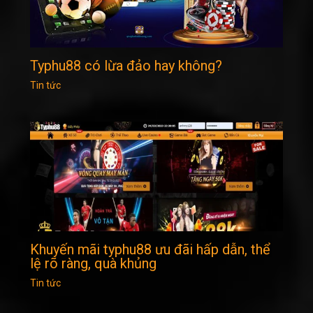
Typhu88 có lừa đảo hay không?
Tin tức
Khuyến mãi typhu88 ưu đãi hấp dẫn, thể
lệ rõ ràng, quà khủng
Tin tức