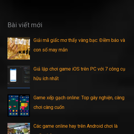
Bài viết mới
Giải mã giấc mơ thấy vàng bạc: Điềm báo và
con số may mắn
Giả lập chơi game iOS trên PC với 7 công cụ
hữu ích nhất
Game xếp gạch online: Top gây nghiện, càng
chơi càng cuốn
Các game online hay trên Android chơi là