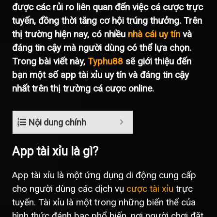
được các rủi ro liên quan đến việc cá cược trực
tuyến, đồng thời tăng cơ hội trúng thưởng. Trên
thị trường hiện nay, có nhiều
nhà cái uy tín
và
đáng tin cậy mà người dùng có thể lựa chọn.
Trong bài viết này,
Typhu88
sẽ giới thiệu đến
bạn một số app tài xỉu uy tín và đáng tin cậy
nhất trên thị trường cá cược online.
Nội dung chính
App tài xỉu là gì?
App tài xỉu là một ứng dụng di động cung cấp
cho người dùng các dịch vụ
cược tài xỉu
trực
tuyến. Tài xỉu là một trong những biến thể của
hình thức đánh bạc phổ biến, nơi người chơi đặt