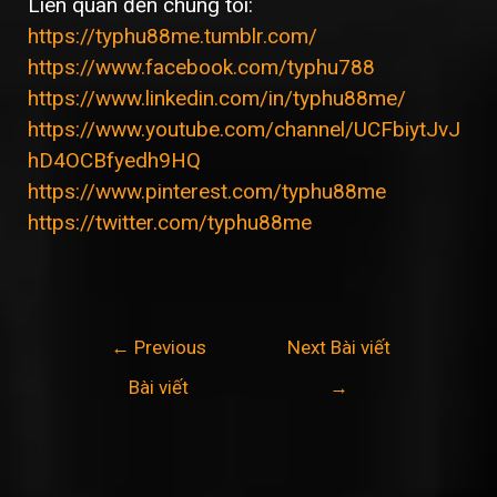
Liên quan đến chúng tôi:
https://typhu88me.tumblr.com/
https://www.facebook.com/typhu788
https://www.linkedin.com/in/typhu88me/
https://www.youtube.com/channel/UCFbiytJvJ
hD4OCBfyedh9HQ
https://www.pinterest.com/typhu88me
https://twitter.com/typhu88me
Điều
←
Previous
Next Bài viết
hướng
Bài viết
→
bài
viết