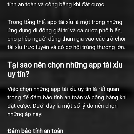
tính an toàn và công bằng khi đặt cược.
Trong tổng thể, app tài xỉu là một trong những
ứng dụng di động giải trí và cá cược phổ biến,
cho phép người dùng tham gia vào các trò chơi
tài xỉu trực tuyến và có cơ hội trúng thưởng lớn.
Tại sao nên chọn những app tài xỉu
uy tín?
Việc chọn những app tài xỉu uy tín là rất quan
trọng để đảm bảo tính an toàn và công bằng khi
đặt cược. Dưới đây là một số lý do nên chọn
những áp này:
Đảm bảo tính an toàn