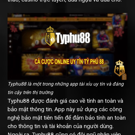
Typhu88 là một trong những app tài xỉu uy tín và đáng
tin cậy trên thị trường
Typhu88 được đánh giá cao về tính an toàn và
bảo mật thông tin. App này sử dụng các công
nghệ bảo mật tiên tiến để đảm bảo tính an toàn
cho thông tin và tài khoản của người dùng.
Ngoài ra, Typhu88 cũng có đội ngũ nhân viên