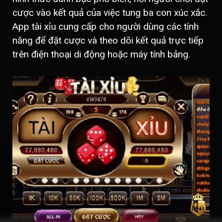
cược vào kết quả của việc tung ba con xúc xắc.
App tài xỉu cung cấp cho người dùng các tính
năng để đặt cược và theo dõi kết quả trực tiếp
trên điện thoại di động hoặc máy tính bảng.