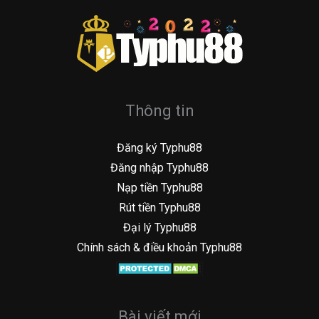
Thông tin
Đăng ký Typhu88
Đăng nhập Typhu88
Nạp tiền Typhu88
Rút tiền Typhu88
Đại lý Typhu88
Chính sách & điều khoản Typhu88
Bài viết mới