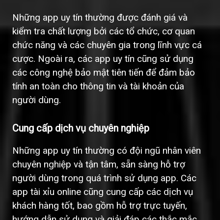
Những app uy tín thường được đánh giá và
kiểm tra chất lượng bởi các tổ chức, cơ quan
chức năng và các chuyên gia trong lĩnh vực cá
cược. Ngoài ra, các app uy tín cũng sử dụng
các công nghệ bảo mật tiên tiến để đảm bảo
tính an toàn cho thông tin và tài khoản của
người dùng.
Cung cấp dịch vụ chuyên nghiệp
Những app uy tín thường có đội ngũ nhân viên
chuyên nghiệp và tận tâm, sẵn sàng hỗ trợ
người dùng trong quá trình sử dụng app. Các
app tài xỉu online cũng cung cấp các dịch vụ
khách hàng tốt, bao gồm hỗ trợ trực tuyến,
hướng dẫn sử dụng và giải đáp các thắc mắc