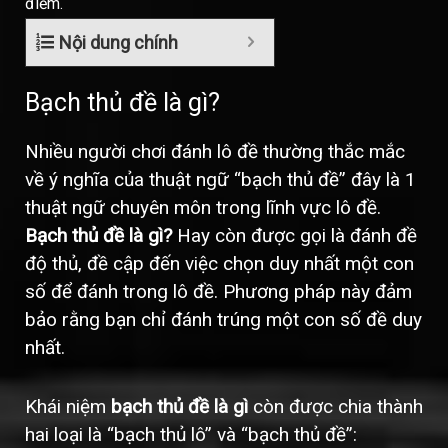
điểm.
Nội dung chính
Bạch thủ đề là gì?
Nhiều người chơi đánh lô đề thường thắc mắc
về ý nghĩa của thuật ngữ “bạch thủ đề” đây là 1
thuật ngữ chuyên môn trong lĩnh vực lô đề.
Bạch thủ đề là gì?
Hay còn được gọi là đánh đề
độ thủ, đề cập đến việc chọn duy nhất một con
số để đánh trong lô đề. Phương pháp này đảm
bảo rằng bạn chỉ đánh trúng một con số đề duy
nhất.
Khái niệm
bạch thủ đề là gì
còn được chia thành
hai loại là “bạch thủ lô” và “bạch thủ đề”: