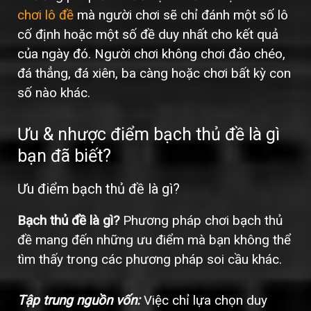
chơi lô đề
mà người chơi sẽ chỉ đánh một số lô
cố định hoặc một số đề duy nhất cho kết quả
của ngày đó. Người chơi không chơi đảo chéo,
đá thẳng, đá xiên, ba càng hoặc chơi bất kỳ con
số nào khác.
Ưu & nhược điểm bạch thủ đề là gì
bạn đã biết?
Ưu điểm bạch thủ đề là gì?
Bạch thủ đề là gì?
Phương pháp chơi bạch thủ
đề mang đến những ưu điểm mà bạn không thể
tìm thấy trong các phương pháp soi cầu khác.
Tập trung nguồn vốn:
Việc chỉ lựa chọn duy