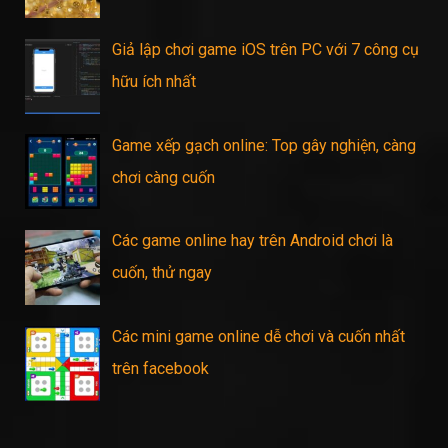
Giả lập chơi game iOS trên PC với 7 công cụ
hữu ích nhất
Game xếp gạch online: Top gây nghiện, càng
chơi càng cuốn
Các game online hay trên Android chơi là
cuốn, thử ngay
Các mini game online dễ chơi và cuốn nhất
trên facebook