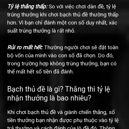
Tỷ lệ thắng thấp:
So với việc chơi dàn đề, tỷ lệ
trúng thưởng khi chơi bạch thủ đề thường thấp
hơn. Vì bạn chỉ đánh một con số duy nhất, xác
suất trúng thưởng là rất nhỏ.
Rủi ro mất hết:
Thường người chơi sẽ đặt toàn
bộ vốn của mình vào con số đã chọn. Do đó,
trong trường hợp không trúng thưởng, bạn có
thể mất hết số tiền đã đánh.
Bạch thủ đề là gì? Thắng thì tỷ lệ
nhận thưởng là bao nhiêu?
Khi chơi bạch thủ đề và giành chiến thắng, số
tiền thưởng bạn nhận được phụ thuộc vào tỷ lệ
trả thưởng và cách đánh của lô đề đó. Thông