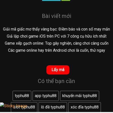
Bài viết mới
Giải mã giấc mơ thấy vàng bạc: Điềm báo và con số may mắn
Giả lập chơi game iOS trên PC với 7 công cụ hữu ích nhất
Game xếp gạch online: Top gây nghiện, càng chơi càng cuốn
Các game online hay trên Android chơi là cuốn, thử ngay
Lấy mã
Có thể bạn cần
typhu88
app typhu88
khuyến mãi typhu88
slot typhu88
lô đề typhu88
xóc đĩa typhu88