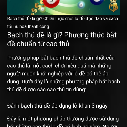
Bạch thủ đề là gì? Chiến lược chơi lô đề độc đáo và cách
tối ưu hóa thành công.
Bạch thủ đề là gì? Phương thức bắt
đề chuẩn từ cao thủ
Phương pháp bắt bạch thủ đề chuẩn nhất của
cao thủ là một cách chơi hiệu quả mà những
người muốn khởi nghiệp với lô đề có thể áp
dụng. Dưới đây là những phương pháp bắt bạch
thủ đề được các cao thủ tin dùng:
Đánh bạch thủ đề áp dụng lô khan 3 ngày
Đây là một phương pháp thường được sử dụng
bởi những cao thủ lô đề có kinh nghiệm. Người