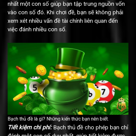
nhất một con số giúp bạn tập trung nguồn vốn
vào con số đó. Khi chơi đề, bạn sẽ không phải
xem xét nhiều vấn đề tài chính liên quan đến
việc đánh nhiều con số.
Bạch thủ đề là gì? Những kiến thức bạn nên biết.
Tiết kiệm chi phí:
Bạch thủ đề cho phép bạn chỉ
đánh một con số duy nhất, giúp tiết kiệm được