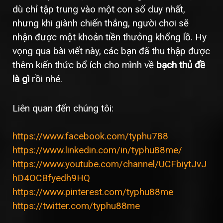
dù chỉ tập trung vào một con số duy nhất,
nhưng khi giành chiến thắng, người chơi sẽ
nhận được một khoản tiền thưởng khổng lồ. Hy
vọng qua bài viết này, các bạn đã thu thập được
thêm kiến thức bổ ích cho mình về
bạch thủ đề
là gì
rồi nhé.
Liên quan đến chúng tôi:
https://www.facebook.com/typhu788
https://www.linkedin.com/in/typhu88me/
https://www.youtube.com/channel/UCFbiytJvJ
hD4OCBfyedh9HQ
https://www.pinterest.com/typhu88me
https://twitter.com/typhu88me