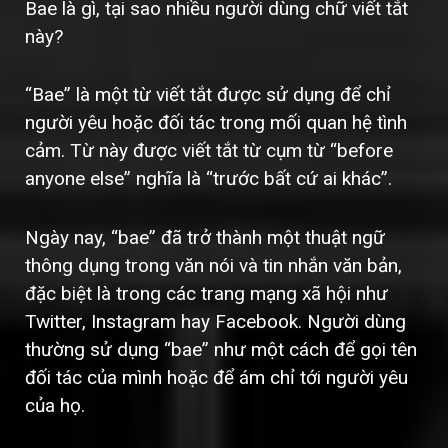
Bae là gì, tại sao nhiều người dùng chữ viết tắt
này?
“Bae” là một từ viết tắt được sử dụng để chỉ
người yêu hoặc đối tác trong mối quan hệ tình
cảm. Từ này được viết tắt từ cụm từ “before
anyone else” nghĩa là “trước bất cứ ai khác”.
Ngày nay, “bae” đã trở thành một thuật ngữ
thông dụng trong văn nói và tin nhắn văn bản,
đặc biệt là trong các trang mạng xã hội như
Twitter, Instagram hay Facebook. Người dùng
thường sử dụng “bae” như một cách để gọi tên
đối tác của mình hoặc để ám chỉ tới người yêu
của họ.