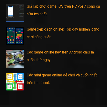
Giả lập chơi game iOS trên PC với 7 công cụ
hữu ích nhất
Game xếp gạch online: Top gây nghiện, càng
chơi càng cuốn
Các game online hay trên Android chơi là
cuốn, thử ngay
Các mini game online dễ chơi và cuốn nhất
trên facebook