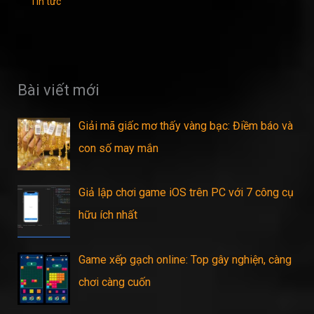
Tin tức
Bài viết mới
Giải mã giấc mơ thấy vàng bạc: Điềm báo và
con số may mắn
Giả lập chơi game iOS trên PC với 7 công cụ
hữu ích nhất
Game xếp gạch online: Top gây nghiện, càng
chơi càng cuốn