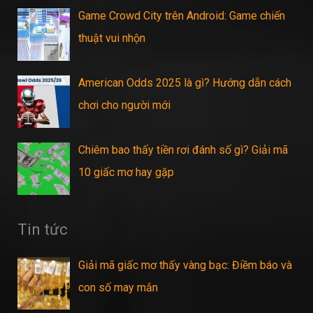
Game Crowd City trên Android: Game chiến
thuật vui nhộn
American Odds 2025 là gì? Hướng dẫn cách
chơi cho người mới
Chiêm bao thấy tiền rơi đánh số gì? Giải mã
10 giấc mơ hay gặp
Tin tức
Giải mã giấc mơ thấy vàng bạc: Điềm báo và
con số may mắn