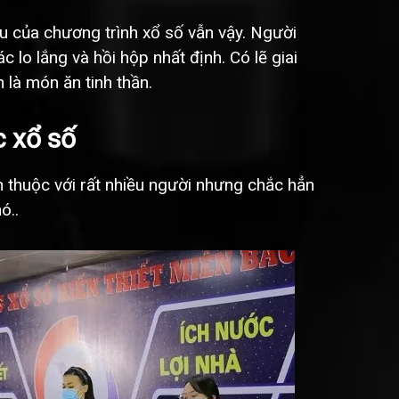
ệu của chương trình xổ số vẫn vậy. Người
lo lắng và hồi hộp nhất định. Có lẽ giai
 là món ăn tinh thần.
c xổ số
n thuộc với rất nhiều người nhưng chắc hẳn
ó..