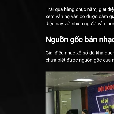
Trải qua hàng chục năm, giai đi
xem vẫn họ vẫn có được cảm giác 
điệu này với nhiều người vẫn luôn
Nguồn gốc bản nhạ
Giai điệu nhạc xổ số đã khá que
chưa biết được nguồn gốc của n