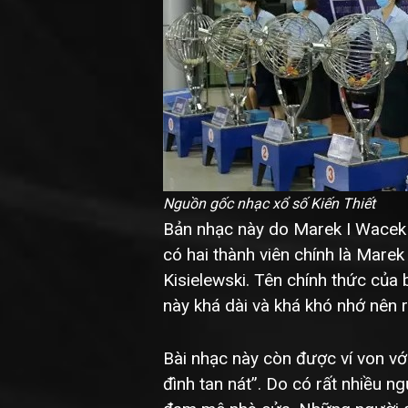
Nguồn gốc nhạc xổ số Kiến Thiết
Bản nhạc này do Marek I Wacek 
có hai thành viên chính là Mar
Kisielewski. Tên chính thức của 
này khá dài và khá khó nhớ nên r
Bài nhạc này còn được ví von với
đình tan nát”. Do có rất nhiều n