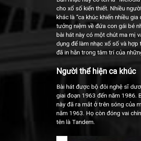
cho xổ số kiến thiết. Nhiều ngườ
khác là “ca khúc khiến nhiều gia 
tưởng niệm về đứa con gái bé nhỏ
bài hát này có một chút ma mị 
dụng để làm nhạc xổ số và hợp tớ
đã in hằn trong tâm trí của nhữn
Người thể hiện ca khúc
Bài hát được bộ đôi nghệ sĩ dư
giai đoạn 1963 đến năm 1986. B
này đã ra mắt ở trên sóng của m
năm 1963. Họ còn đóng vai chí
tên là Tandem.