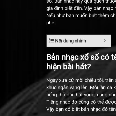
số. Bản nhạc này quá quen thuộc
gia đình biết đến. Vậy bản nhạc
Nếu như bạn muốn biết thêm chi 
nhé!
Nội dung chính
Bản nhạc xổ số có tê
hiện bài hát?
Ngày xưa cứ mỗi chiều tối, trên 
khúc ngân vang lên. Mỗi lần ca k
tiếng thở dài thất vọng, cũng nh
Tiếng nhạc đó cũng có thể được 
Vậy bạn có biết bản nhạc đó tên 