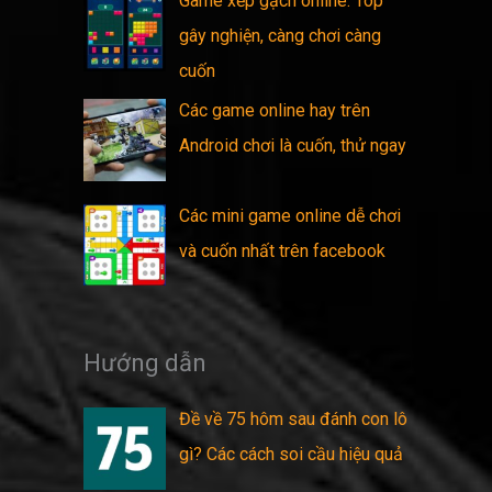
Game xếp gạch online: Top
gây nghiện, càng chơi càng
cuốn
Các game online hay trên
Android chơi là cuốn, thử ngay
Các mini game online dễ chơi
và cuốn nhất trên facebook
Hướng dẫn
Đề về 75 hôm sau đánh con lô
gì? Các cách soi cầu hiệu quả