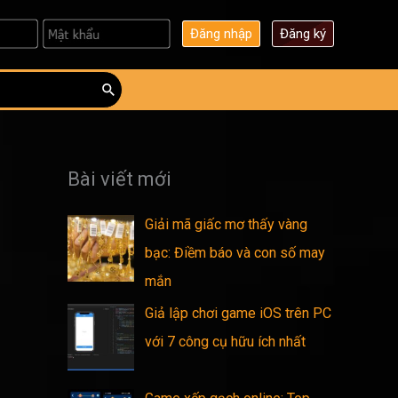
Đăng nhập
Đăng ký
Bài viết mới
Giải mã giấc mơ thấy vàng
bạc: Điềm báo và con số may
mắn
Giả lập chơi game iOS trên PC
với 7 công cụ hữu ích nhất