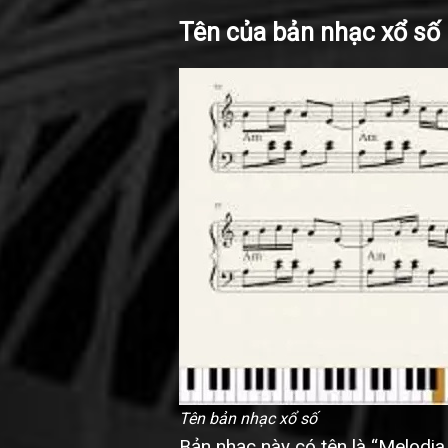
Tên của bản nhạc xổ số
Tên bản nhạc xổ số
Bản nhạc này có tên là “Melodia