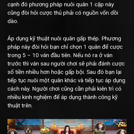
cạnh đó phương pháp nuôi quân 1 cặp này
cũng đòi hỏi cược thủ phải có nguồn vốn dồi
dào.
Áp dụng kỹ thuật nuôi quân gấp thép. Phương
pháp này đòi hỏi bạn chỉ chọn 1 quân để cược
trong 5 – 10 ván đầu tiên. Nếu nó ra ở ván
trước thì ván sau người chơi sẽ phải đánh cược
số tiền nhiều hơn hoặc gấp bội. Sau đó bạn lại
tiếp tục nuôi một quân khác và tiếp tục áp dụng
cách này. Người chơi cũng cần phải kiên trì có
nhiều kinh nghiệm để áp dụng thành công kỹ
thuật trên.