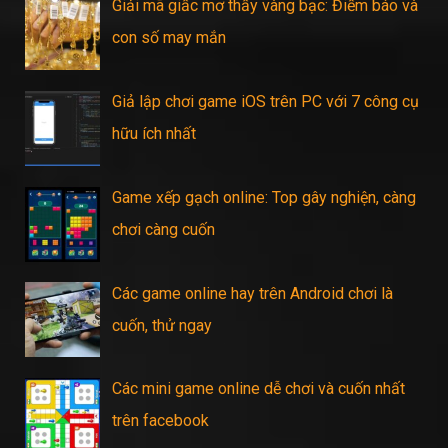
Giải mã giấc mơ thấy vàng bạc: Điềm báo và
con số may mắn
Giả lập chơi game iOS trên PC với 7 công cụ
hữu ích nhất
Game xếp gạch online: Top gây nghiện, càng
chơi càng cuốn
Các game online hay trên Android chơi là
cuốn, thử ngay
Các mini game online dễ chơi và cuốn nhất
trên facebook