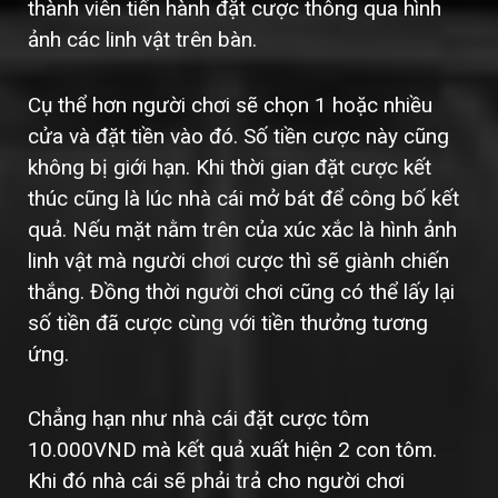
thành viên tiến hành đặt cược thông qua hình
ảnh các linh vật trên bàn.
Cụ thể hơn người chơi sẽ chọn 1 hoặc nhiều
cửa và đặt tiền vào đó. Số tiền cược này cũng
không bị giới hạn. Khi thời gian đặt cược kết
thúc cũng là lúc nhà cái mở bát để công bố kết
quả. Nếu mặt nằm trên của xúc xắc là hình ảnh
linh vật mà người chơi cược thì sẽ giành chiến
thắng. Đồng thời người chơi cũng có thể lấy lại
số tiền đã cược cùng với tiền thưởng tương
ứng.
Chẳng hạn như nhà cái đặt cược tôm
10.000VND mà kết quả xuất hiện 2 con tôm.
Khi đó nhà cái sẽ phải trả cho người chơi