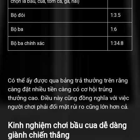
chọn là bầu, cua, tôm cá, gà, nai)
Bộ đôi
1:3.5
Bộ ba
1:6
Bộ ba chính xác
1:34.8
Có thể ấy được qua bảng trả thưởng trên rằng
càng đặt nhiều tiền càng có cơ hội trúng
thưởng cao. Điều này cũng đồng nghĩa với việc
người chơi phải đối mặt rủi ro cũng lớn hơn cả.
Kinh nghiệm chơi bầu cua dễ dàng
giành chiến thắng