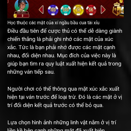
Học thuộc các mặt của xí ngầu bầu cua tài xỉu
Điều đầu tiên để cược thủ có thể dễ dàng giành
chiến thắng là phải ghi nhớ các mặt của xúc
xắc. Tức là bạn phải nhớ được các mặt cạnh
nhau, đối diện nhau. Mục đích của việc này là
giúp bạn tìm ra quy luật xuất hiện kết quả trong
những ván tiếp sau.
Người chơi có thể thông qua mặt xúc xắc xuất
hiện tại ván trước để loại trừ. Đó là các mặt ở vị
trí đối diện kết quả trước có thể bỏ qua.
Lựa chọn hình ảnh những linh vật nằm ở vị trí
liền kề bên cạnh những mặt đã xuất hiện.