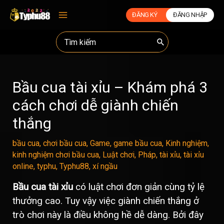
ĐĂNG KÝ
ĐĂNG NHẬP
Main
Menu
Search
for:
Bầu cua tài xỉu – Khám phá 3
cách chơi dễ giành chiến
thắng
bầu cua
,
chơi bầu cua
,
Game
,
game bầu cua
,
Kinh nghiệm
,
kinh nghiệm chơi bầu cua
,
Luật chơi
,
Pháp
,
tài xỉu
,
tài xỉu
online
,
typhu
,
Typhu88
,
xí ngầu
Bầu cua tài xỉu
có luật chơi đơn giản cùng tỷ lệ
thưởng cao. Tuy vậy việc giành chiến thắng ở
trò chơi này là điều không hề dễ dàng. Bởi đây