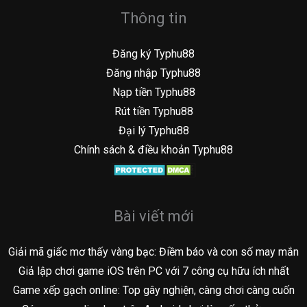
Thông tin
Đăng ký Typhu88
Đăng nhập Typhu88
Nạp tiền Typhu88
Rút tiền Typhu88
Đại lý Typhu88
Chính sách & điều khoản Typhu88
Bài viết mới
Giải mã giấc mơ thấy vàng bạc: Điềm báo và con số may mắn
Giả lập chơi game iOS trên PC với 7 công cụ hữu ích nhất
Game xếp gạch online: Top gây nghiện, càng chơi càng cuốn