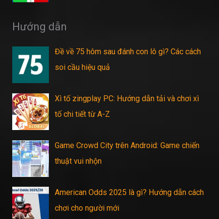
Hướng dẫn
Đề về 75 hôm sau đánh con lô gì? Các cách
soi cầu hiệu quả
Xì tố zingplay PC: Hướng dẫn tải và chơi xì
tố chi tiết từ A-Z
Game Crowd City trên Android: Game chiến
thuật vui nhộn
American Odds 2025 là gì? Hướng dẫn cách
chơi cho người mới