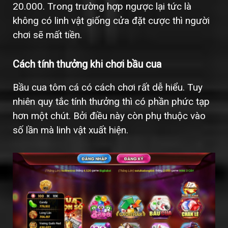
20.000. Trong trường hợp ngược lại tức là
không có linh vật giống cửa đặt cược thì người
chơi sẽ mất tiền.
Cách tính thưởng khi chơi bầu cua
Bầu cua tôm cá có cách chơi rất dễ hiểu. Tuy
nhiên quy tắc tính thưởng thì có phần phức tạp
hơn một chút. Bởi điều này còn phụ thuộc vào
số lần mà linh vật xuất hiện.