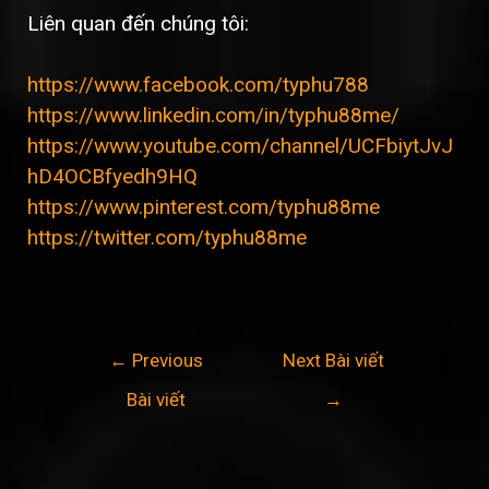
Liên quan đến chúng tôi:
https://www.facebook.com/typhu788
https://www.linkedin.com/in/typhu88me/
https://www.youtube.com/channel/UCFbiytJvJ
hD4OCBfyedh9HQ
https://www.pinterest.com/typhu88me
https://twitter.com/typhu88me
Điều
←
Previous
Next Bài viết
hướng
Bài viết
→
bài
viết