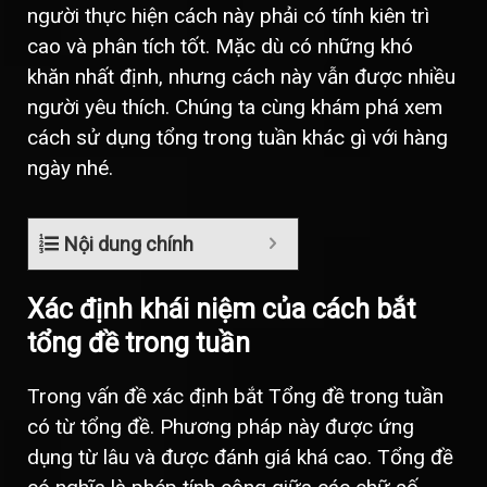
người thực hiện cách này phải có tính kiên trì
cao và phân tích tốt. Mặc dù có những khó
khăn nhất định, nhưng cách này vẫn được nhiều
người yêu thích. Chúng ta cùng khám phá xem
cách sử dụng tổng trong tuần khác gì với hàng
ngày nhé.
Nội dung chính
Xác định khái niệm của cách bắt
tổng đề trong tuần
Trong vấn đề xác định bắt Tổng đề trong tuần
có từ tổng đề. Phương pháp này được ứng
dụng từ lâu và được đánh giá khá cao. Tổng đề