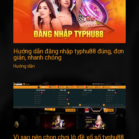
Hướng dẫn đăng nhập typhu88 đúng, đơn
giản, nhanh chóng
Hướng dẫn
Vì sao nên chọn chơi lô đề xổ số typhu88