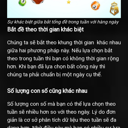
Sự khác biệt giữa bắt tổng đề trong tuần với hàng ngày
Bắt đề theo thời gian khác biệt
Chúng ta sẽ bắt theo khung thời gian khác nhau
giữa hai phương pháp này. Nếu lựa chọn bắt
theo trong tuần thì bạn có không thời gian rộng
hơn. Khi bạn đã lựa chọn bất công này thì
chúng ta phải chuẩn bị một ngày cụ thể.
Số lượng con số cũng khác nhau
Số lượng con số mà bạn có thể lựa chọn theo
tuần sẽ nhiều hơn so với theo ngày. Lý do đơn
giản là cơ sở phân tích dữ liệu theo tuần sẽ đa
dạng hơn. Nhờ điều này mà bạn có nhiều sự lựa