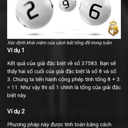
Xác định khái niệm của cách bắt tổng đề trong tuần
Ví dụ 1
Kết quả của giải đặc biệt về số 37583. Bạn sẽ
thấy hai số cuối của giải đặc biệt là số 8 và số
3. Chúng ta tiến hành cộng phép tính tổng 8 + 3
= 11. Như vậy thì số 1 chính là tổng của giải đặc
biệt này.
Ví dụ 2
Phương pháp này được tính toán bằng cách