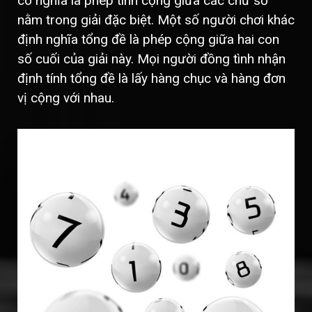
có nghĩa là phép tính cộng giữa các chữ số
nằm trong giải đặc biệt. Một số người chơi khác
định nghĩa tổng đề là phép cộng giữa hai con
số cuối của giải này. Mọi người đồng tình nhận
định tính tổng đề là lấy hàng chục và hàng đơn
vị cộng với nhau.