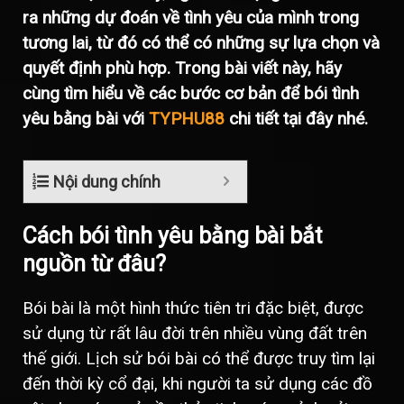
ra những dự đoán về tình yêu của mình trong
tương lai, từ đó có thể có những sự lựa chọn và
quyết định phù hợp. Trong bài viết này, hãy
cùng tìm hiểu về các bước cơ bản để bói tình
yêu bằng bài với
TYPHU88
chi tiết tại đây nhé.
Nội dung chính
Cách bói tình yêu bằng bài bắt
nguồn từ đâu?
Bói bài là một hình thức tiên tri đặc biệt, được
sử dụng từ rất lâu đời trên nhiều vùng đất trên
thế giới. Lịch sử bói bài có thể được truy tìm lại
đến thời kỳ cổ đại, khi người ta sử dụng các đồ