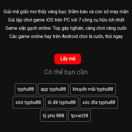
Giải mã giấc mơ thấy vàng bạc: Điềm báo và con số may mắn
Giả lập chơi game iOS trên PC với 7 công cụ hữu ích nhất
Game xếp gạch online: Top gây nghiện, càng chơi càng cuốn
Các game online hay trên Android chơi là cuốn, thử ngay
Lấy mã
Có thể bạn cần
typhu88
app typhu88
khuyến mãi typhu88
slot typhu88
lô đề typhu88
xóc đĩa typhu88
tỷ phú 888
tpviet38