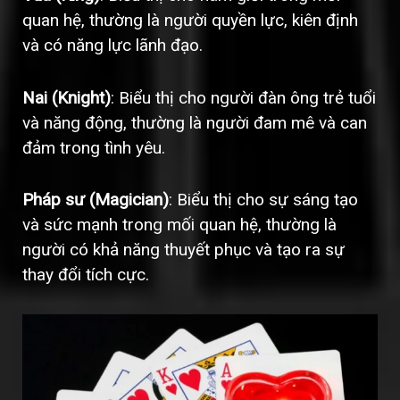
quan hệ, thường là người quyền lực, kiên định
và có năng lực lãnh đạo.
Nai (Knight)
: Biểu thị cho người đàn ông trẻ tuổi
và năng động, thường là người đam mê và can
đảm trong tình yêu.
Pháp sư (Magician)
: Biểu thị cho sự sáng tạo
và sức mạnh trong mối quan hệ, thường là
người có khả năng thuyết phục và tạo ra sự
thay đổi tích cực.