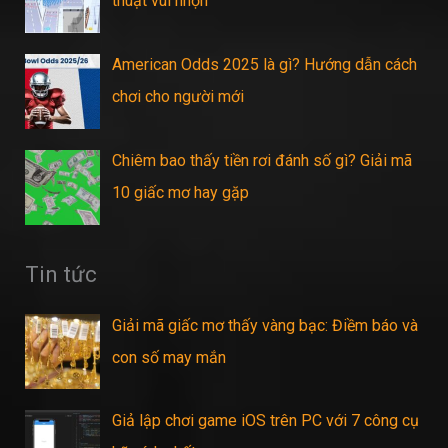
thuật vui nhộn
American Odds 2025 là gì? Hướng dẫn cách
chơi cho người mới
Chiêm bao thấy tiền rơi đánh số gì? Giải mã
10 giấc mơ hay gặp
Tin tức
Giải mã giấc mơ thấy vàng bạc: Điềm báo và
con số may mắn
Giả lập chơi game iOS trên PC với 7 công cụ