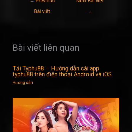
←
Previous
Next Bài viết
hướng
Bài viết
→
bài
viết
Bài viết liên quan
Tải Typhu88 – Hướng dẫn cài app
typhu88 trên điện thoại Android và iOS
Hướng dẫn