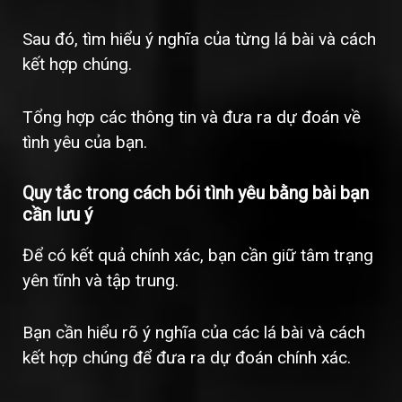
Sau đó, tìm hiểu ý nghĩa của từng lá bài và cách
kết hợp chúng.
Tổng hợp các thông tin và đưa ra dự đoán về
tình yêu của bạn.
Quy tắc trong cách bói tình yêu bằng bài bạn
cần lưu ý
Để có kết quả chính xác, bạn cần giữ tâm trạng
yên tĩnh và tập trung.
Bạn cần hiểu rõ ý nghĩa của các lá bài và cách
kết hợp chúng để đưa ra dự đoán chính xác.