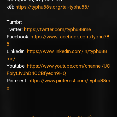
kết:
https://typhu88s.org/tai-typhu88/
Tumbr:
Twitter:
https://twitter.com/typhu88me
Facebook:
https://www.facebook.com/typhu78
8
Linkedin:
https://www.linkedin.com/in/typhu88
me/
Youtube:
https://www.youtube.com/channel/UC
FbiytJvJhD4OCBfyedh9HQ
Pinterest:
https://www.pinterest.com/typhu88m
e
Điều