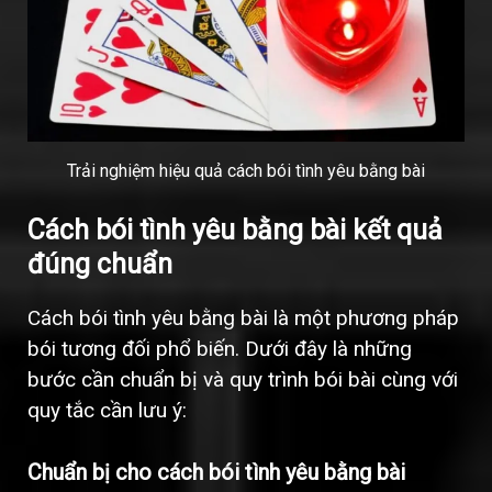
Trải nghiệm hiệu quả cách bói tình yêu bằng bài
Cách bói tình yêu bằng bài kết quả
đúng chuẩn
Cách bói tình yêu bằng bài là một phương pháp
bói tương đối phổ biến. Dưới đây là những
bước cần chuẩn bị và quy trình bói bài cùng với
quy tắc cần lưu ý:
Chuẩn bị cho cách bói tình yêu bằng bài