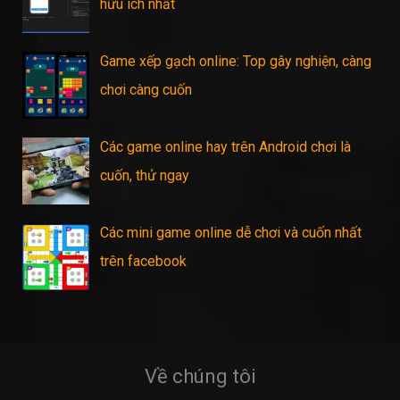
hữu ích nhất
Game xếp gạch online: Top gây nghiện, càng
chơi càng cuốn
Các game online hay trên Android chơi là
cuốn, thử ngay
Các mini game online dễ chơi và cuốn nhất
trên facebook
Về chúng tôi