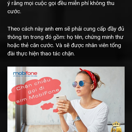
ý rằng mọi cuộc gọi đều miễn phí không thu
cước.
Theo cách này anh em sẽ phải cung cấp đầy đủ
thông tin trong đó gồm: họ tên, chứng minh thư
hoặc thẻ căn cước. Và sẽ được nhân viên tổng
đài thực hiện thao tác chặn.