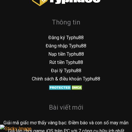
Thông tin
Đăng ký Typhu88
Đăng nhập Typhu88
Nạp tiền Typhu88
Rút tiền Typhu88
Đại lý Typhu88
Chính sách & điều khoản Typhu88
Bài viết mới
Giải mã giấc mơ thấy vàng bạc: Điềm báo và con số may mắn
Giả lập chơi game iOS trên PC với 7 công cụ hữu ích nhất