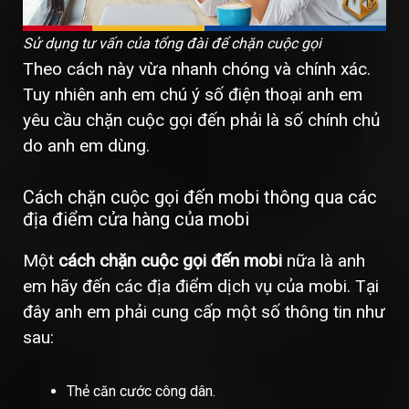
Sử dụng tư vấn của tổng đài để chặn cuộc gọi
Theo cách này vừa nhanh chóng và chính xác.
Tuy nhiên anh em chú ý số điện thoại anh em
yêu cầu chặn cuộc gọi đến phải là số chính chủ
do anh em dùng.
Cách chặn cuộc gọi đến mobi thông qua các
địa điểm cửa hàng của mobi
Một
cách chặn cuộc gọi đến mobi
nữa là anh
em hãy đến các địa điểm dịch vụ của mobi. Tại
đây anh em phải cung cấp một số thông tin như
sau:
Thẻ căn cước công dân.