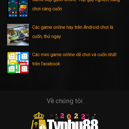
chơi càng cuốn
Các game online hay trên Android chơi là
cuốn, thử ngay
Các mini game online dễ chơi và cuốn nhất
trên facebook
Về chúng tôi