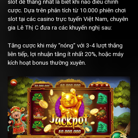
slot dễ thắng nhất là biết khi nào điều chỉnh
cược. Dựa trên phân tích từ 10.000 phiên chơi
slot tại các casino trực tuyến Việt Nam, chuyên
gia Lê Thị C đưa ra các khuyến nghị sau:
Tăng cược khi máy “nóng” với 3-4 lượt thắng
liên tiếp, lợi nhuận tăng ít nhất 20%, hoặc máy
kích hoạt bonus thường xuyên.