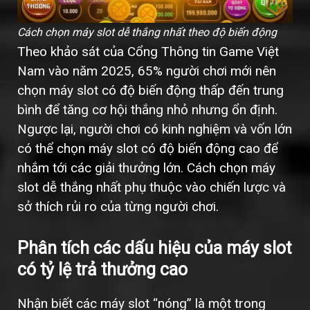
Cách chọn máy slot dễ thắng nhất theo độ biến động
Theo khảo sát của Cổng Thông tin Game Việt
Nam vào năm 2025, 65% người chơi mới nên
chọn máy slot có độ biến động thấp đến trung
bình để tăng cơ hội thắng nhỏ nhưng ổn định.
Ngược lại, người chơi có kinh nghiệm và vốn lớn
có thể chọn máy slot có độ biến động cao để
nhắm tới các giải thưởng lớn. Cách chọn máy
slot dễ thắng nhất phụ thuộc vào chiến lược và
sở thích rủi ro của từng người chơi.
Phân tích các dấu hiệu của máy slot
có tỷ lệ trả thưởng cao
Nhận biết các máy slot “nóng” là một trong