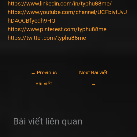
https://www.linkedin.com/in/typhu88me/
https://www.youtube.com/channel/UCFbiytJvJ
hD4OCBfyedh9HQ
https://www.pinterest.com/typhu88me
https://twitter.com/typhu88me
Điều
←
Previous
Next Bài viết
hướng
Bài viết
→
bài
viết
Bài viết liên quan