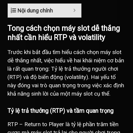
Nội dung chính
Tong cách chọn máy slot dễ thắng
nhất cần hiểu RTP và volatility
Trước khi bắt đầu tìm hiểu cách chọn máy slot
dễ thắng nhất, việc hiểu về hai khái niệm cơ bản
là rất quan trọng: Tỷ lệ trả thưởng người chơi
(RTP) và độ biến động (volatility). Hai yếu tố
này đóng vai trò quan trọng trong việc xác định
khả năng sinh lời của một máy slot cụ thể.
Tỷ lệ trả thưởng (RTP) và tầm quan trọng
RTP – Return to Player là tỷ lệ phần trăm tiền
cược mà máy slot trả lại cho người chơi trong