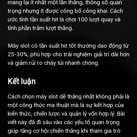
mang lại ít nhất một lần thắng, thông số quan
trọng nhưng ít được công bố công khai. Cách
ước tính tần suất hit là chơi 100 lượt quay và
tính phần trăm lượt thắng.
Máy slot có tần suất hit tốt thường dao động từ
25-30%, phù hợp cho trải nghiệm giải trí dài hơn
và giảm rủi ro cháy túi nhanh chóng.
Kết luận
Cách chọn máy slot dễ thắng nhất không phải là
một công thức ma thuật mà là sự kết hợp của
kiến thức, chiến lược và quản lý vốn hợp lý. Bài
viết này đã đi sâu vào các yếu tố quan trọng
giúp tăng cơ hội chiến thắng khi tham gia trò