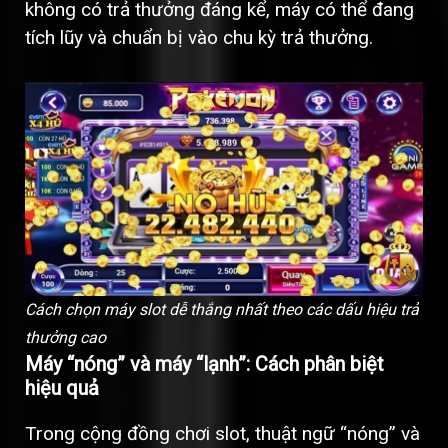
không có trả thưởng đáng kể, máy có thể đang
tích lũy và chuẩn bị vào chu kỳ trả thưởng.
Cách chọn máy slot dễ thắng nhất theo các dấu hiệu trả
thưởng cao
Máy “nóng” và máy “lạnh”: Cách phân biệt
hiệu quả
Trong cộng đồng chơi slot, thuật ngữ “nóng” và