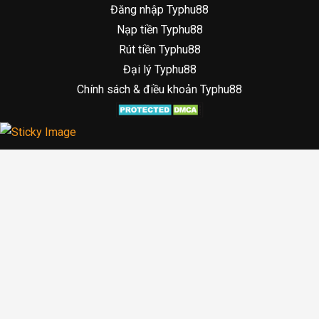
Đăng nhập Typhu88
Nạp tiền Typhu88
Rút tiền Typhu88
Đại lý Typhu88
Chính sách & điều khoản Typhu88
Bài viết mới
Giải mã giấc mơ thấy vàng bạc: Điềm báo và con số may mắn
Giả lập chơi game iOS trên PC với 7 công cụ hữu ích nhất
Game xếp gạch online: Top gây nghiện, càng chơi càng cuốn
Các game online hay trên Android chơi là cuốn, thử ngay
Lấy mã