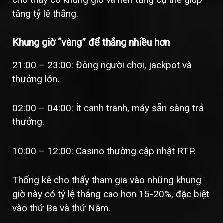
tăng tỷ lệ thắng.
Khung giờ “vàng” để thắng nhiều hơn
21:00 – 23:00: Đông người chơi, jackpot và
thưởng lớn.
02:00 – 04:00: Ít cạnh tranh, máy sẵn sàng trả
thưởng.
10:00 – 12:00: Casino thường cập nhật RTP.
Thống kê cho thấy tham gia vào những khung
giờ này có tỷ lệ thắng cao hơn 15-20%, đặc biệt
vào thứ Ba và thứ Năm.