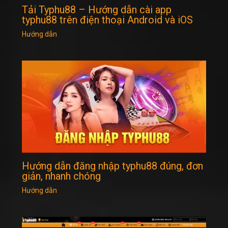
Tải Typhu88 – Hướng dẫn cài app
typhu88 trên điện thoại Android và iOS
Hướng dẫn
Hướng dẫn đăng nhập typhu88 đúng, đơn
giản, nhanh chóng
Hướng dẫn