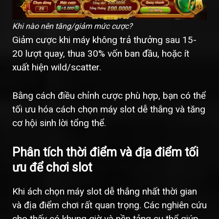
Khi nào nên tăng/giảm mức cược?
Giảm cược khi máy không trả thưởng sau 15-
20 lượt quay, thua 30% vốn ban đầu, hoặc ít
xuất hiện wild/scatter.
Bằng cách điều chỉnh cược phù hợp, bạn có thể
tối ưu hóa cách chọn máy slot dễ thắng và tăng
cơ hội sinh lời tổng thể.
Phân tích thời điểm và địa điểm tối
ưu để chơi slot
Khi ách chọn máy slot dễ thắng nhất thời gian
và địa điểm chơi rất quan trọng. Các nghiên cứu
cho thấy có khung giờ và nền tảng cụ thể giúp