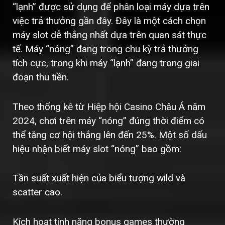
“lạnh” được sử dụng để phân loại máy dựa trên
việc trả thưởng gần đây. Đây là một cách chọn
máy slot dễ thắng nhất dựa trên quan sát thực
tế. Máy “nóng” đang trong chu kỳ trả thưởng
tích cực, trong khi máy “lạnh” đang trong giai
đoạn thu tiền.
Theo thống kê từ Hiệp hội Casino Châu Á năm
2024, chơi trên máy “nóng” đúng thời điểm có
thể tăng cơ hội thắng lên đến 25%. Một số dấu
hiệu nhận biết máy slot “nóng” bao gồm:
Tần suất xuất hiện của biểu tượng wild và
scatter cao.
Kích hoạt tính năng bonus games thường