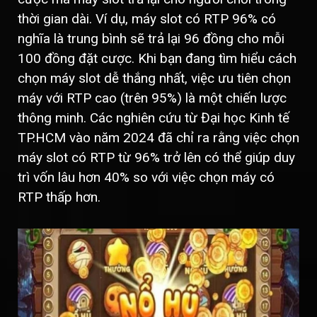
thời gian dài. Ví dụ, máy slot có RTP 96% có
nghĩa là trung bình sẽ trả lại 96 đồng cho mỗi
100 đồng đặt cược. Khi bạn đang tìm hiểu cách
chọn máy slot dễ thắng nhất, việc ưu tiên chọn
máy với RTP cao (trên 95%) là một chiến lược
thông minh. Các nghiên cứu từ Đại học Kinh tế
TP.HCM vào năm 2024 đã chỉ ra rằng việc chọn
máy slot có RTP từ 96% trở lên có thể giúp duy
trì vốn lâu hơn 40% so với việc chọn máy có
RTP thấp hơn.