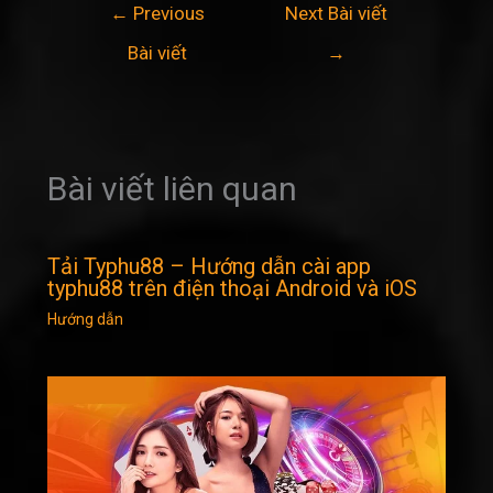
Điều
←
Previous
Next Bài viết
hướng
Bài viết
→
bài
viết
Bài viết liên quan
Tải Typhu88 – Hướng dẫn cài app
typhu88 trên điện thoại Android và iOS
Hướng dẫn