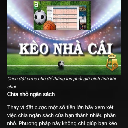
Cách đặt cược nhỏ để thắng lớn phải giữ bình tĩnh khi
chơi
Chia nhỏ ngân sách
Thay vì đặt cược một số tiền lớn hãy xem xét
việc chia ngân sách của bạn thành nhiều phần
nhỏ. Phương pháp này không chỉ giúp bạn kéo