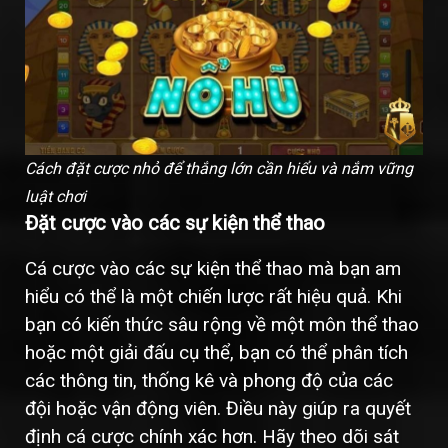
Cách đặt cược nhỏ để thắng lớn cần hiểu và nắm vững
luật chơi
Đặt cược vào các sự kiện thể thao
Cá cược vào các sự kiện thể thao mà bạn am
hiểu có thể là một chiến lược rất hiệu quả. Khi
bạn có kiến thức sâu rộng về một môn thể thao
hoặc một giải đấu cụ thể, bạn có thể phân tích
các thông tin, thống kê và phong độ của các
đội hoặc vận động viên. Điều này giúp ra quyết
định cá cược chính xác hơn. Hãy theo dõi sát