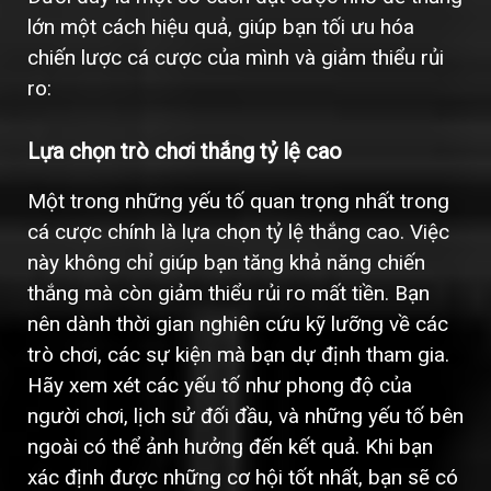
lớn một cách hiệu quả, giúp bạn tối ưu hóa
chiến lược cá cược của mình và giảm thiểu rủi
ro:
Lựa chọn trò chơi thắng tỷ lệ cao
Một trong những yếu tố quan trọng nhất trong
cá cược chính là lựa chọn tỷ lệ thắng cao. Việc
này không chỉ giúp bạn tăng khả năng chiến
thắng mà còn giảm thiểu rủi ro mất tiền. Bạn
nên dành thời gian nghiên cứu kỹ lưỡng về các
trò chơi, các sự kiện mà bạn dự định tham gia.
Hãy xem xét các yếu tố như phong độ của
người chơi, lịch sử đối đầu, và những yếu tố bên
ngoài có thể ảnh hưởng đến kết quả. Khi bạn
xác định được những cơ hội tốt nhất, bạn sẽ có