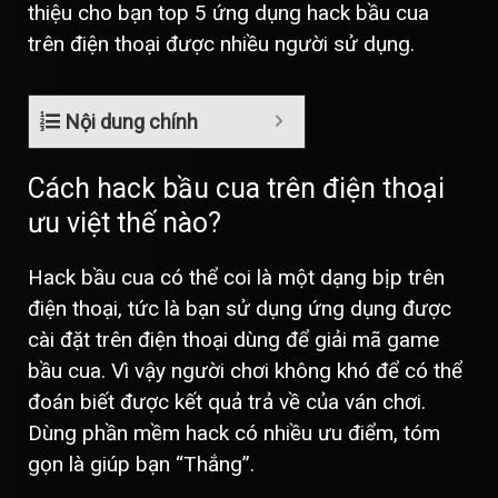
thiệu cho bạn top 5 ứng dụng hack bầu cua
trên điện thoại được nhiều người sử dụng.
Nội dung chính
Cách hack bầu cua trên điện thoại
ưu việt thế nào?
Hack bầu cua có thể coi là một dạng bịp trên
điện thoại, tức là bạn sử dụng ứng dụng được
cài đặt trên điện thoại dùng để giải mã game
bầu cua. Vì vậy người chơi không khó để có thể
đoán biết được kết quả trả về của ván chơi.
Dùng phần mềm hack có nhiều ưu điểm, tóm
gọn là giúp bạn “Thắng”.