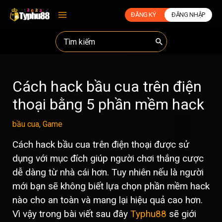
ĐĂNG KÝ
ĐĂNG NHẬP
Main
Menu
Search
for:
Cách hack bầu cua trên điện
thoại bằng 5 phần mềm hack
bầu cua
,
Game
Cách hack bầu cua trên điện thoại được sử
dụng với mục đích giúp người chơi thắng cược
dễ dàng từ nhà cái hơn. Tuy nhiên nếu là người
mới bạn sẽ không biết lựa chọn phần mềm hack
nào cho an toàn và mang lại hiệu quả cao hơn.
Vì vậy trong bài viết sau đây
Typhu88
sẽ giới