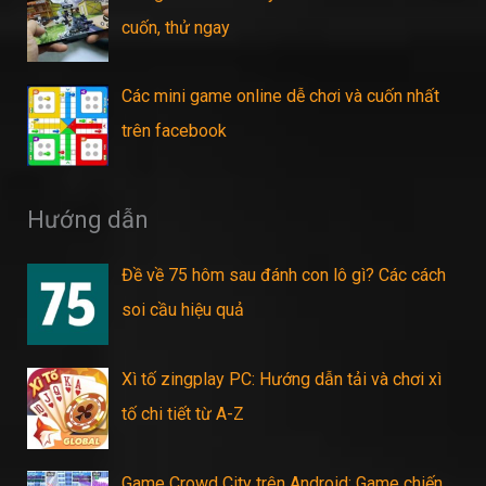
cuốn, thử ngay
Các mini game online dễ chơi và cuốn nhất
trên facebook
Hướng dẫn
Đề về 75 hôm sau đánh con lô gì? Các cách
soi cầu hiệu quả
Xì tố zingplay PC: Hướng dẫn tải và chơi xì
tố chi tiết từ A-Z
Game Crowd City trên Android: Game chiến