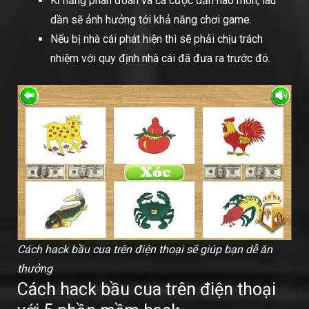
Kĩ năng phán đoán và cá cược dần hao mòn, lâu
dần sẽ ảnh hưởng tới khả năng chơi game.
Nếu bị nhà cái phát hiện thì sẽ phải chịu trách
nhiệm với quy định nhà cái đã đưa ra trước đó.
Cách hack bầu cua trên điện thoại sẽ giúp bạn dễ ăn
thưởng
Cách hack bầu cua trên điện thoại