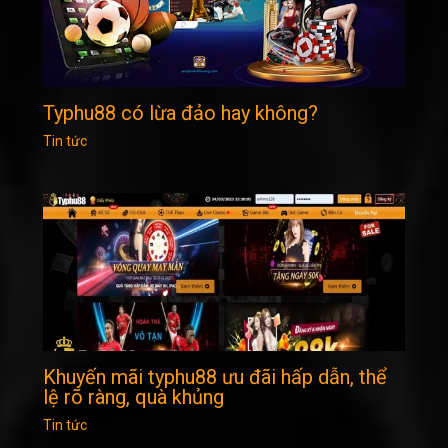
Typhu88 có lừa đảo hay không?
Tin tức
Khuyến mãi typhu88 ưu đãi hấp dẫn, thể
lệ rõ ràng, quà khủng
Tin tức