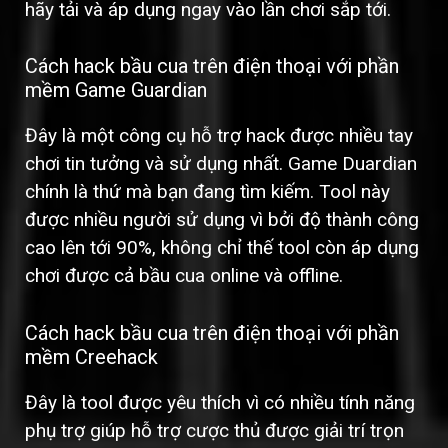
hãy tải và áp dụng ngay vào lần chơi sắp tới.
Cách hack bầu cua trên điện thoại với phần
mềm Game Guardian
Đây là một công cụ hỗ trợ hack được nhiều tay
chơi tin tưởng và sử dụng nhất. Game Duardian
chính là thứ mà bạn đang tìm kiếm. Tool này
được nhiều người sử dụng vì bởi độ thành công
cao lên tới 90%, không chỉ thế tool còn áp dụng
chơi được cả bầu cua online và offline.
Cách hack bầu cua trên điện thoại với phần
mềm Creehack
Đây là tool được yêu thích vì có nhiều tính năng
phụ trợ giúp hỗ trợ cược thủ được giải trí trọn