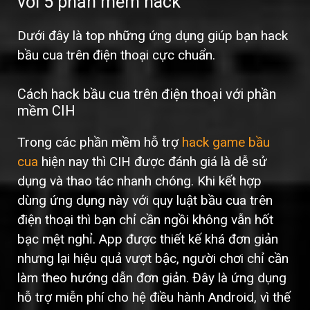
với 5 phần mềm hack
Dưới đây là top những ứng dụng giúp bạn hack
bầu cua trên điện thoại cực chuẩn.
Cách hack bầu cua trên điện thoại với phần
mềm CIH
Trong các phần mềm hỗ trợ
hack game bầu
cua
hiện nay thì CIH được đánh giá là dễ sử
dụng và thao tác nhanh chóng. Khi kết hợp
dùng ứng dụng này với quy luật bầu cua trên
điện thoại thì bạn chỉ cần ngồi không vẫn hốt
bạc mệt nghỉ. App được thiết kế khá đơn giản
nhưng lại hiệu quả vượt bậc, người chơi chỉ cần
làm theo hướng dẫn đơn giản. Đây là ứng dụng
hỗ trợ miễn phí cho hệ điều hành Android, vì thế