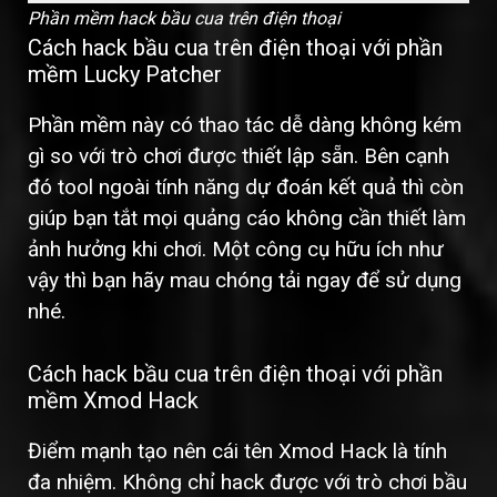
Phần mềm hack bầu cua trên điện thoại
Cách hack bầu cua trên điện thoại với phần
mềm Lucky Patcher
Phần mềm này có thao tác dễ dàng không kém
gì so với trò chơi được thiết lập sẵn. Bên cạnh
đó tool ngoài tính năng dự đoán kết quả thì còn
giúp bạn tắt mọi quảng cáo không cần thiết làm
ảnh hưởng khi chơi. Một công cụ hữu ích như
vậy thì bạn hãy mau chóng tải ngay để sử dụng
nhé.
Cách hack bầu cua trên điện thoại với phần
mềm Xmod Hack
Điểm mạnh tạo nên cái tên Xmod Hack là tính
đa nhiệm. Không chỉ hack được với trò chơi bầu