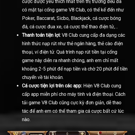
cược được yêu thích nhất trên thị trường đều đã
có mặt tại cổng game V8 Club, có thể kể đến như
Poker, Baccarat, Sicbo, Blackjack, cá cược bóng
đá, cá cược đua xe, cá cược thể thao điện tử,…
Thanh toán tiện lợi:
V8 Club cung cấp đa dạng các
hình thức nạp rút như thẻ ngân hàng, thẻ cào điện
thoại, ví điện tử. Quá trình nạp rút tiền tại cổng
game này diễn ra nhanh chóng, anh em chỉ mất
khoảng 2-5 phút để nạp tiền và chờ 20 phút để tiền
chuyển về tài khoản.
Cá cược tiện lợi trên các app:
Hiện V8 Club cung
cấp app miễn phí cho máy tính và điện thoại. Cách
tải game V8 Club cũng cực kỳ đơn giản, dễ thao
tác để anh em có thể tham gia cá cược bất cứ lúc
nào.