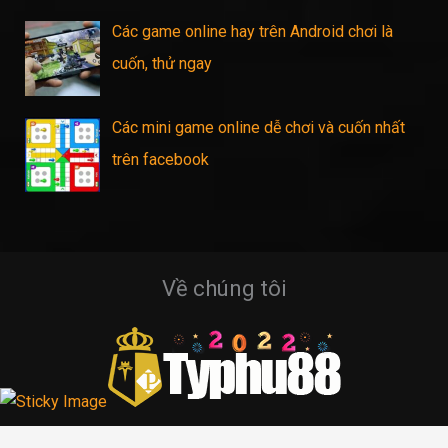
Các game online hay trên Android chơi là
cuốn, thử ngay
Các mini game online dễ chơi và cuốn nhất
trên facebook
Về chúng tôi