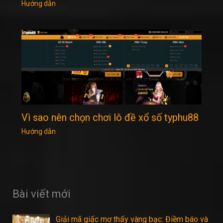
Hướng dẫn
Vì sao nên chọn chơi lô đề xổ số typhu88
Hướng dẫn
Bài viết mới
Giải mã giấc mơ thấy vàng bạc: Điềm báo và