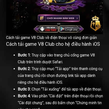
Cách tải game V8 Club về điện thoại vô cùng đơn giản
Cách tải game V8 Club cho hệ điều hành iOS
Bước 1:
Truy cập vào trang chủ cổng game V8
Club trên trình duyệt Safari.
Bước 2:
Truy cập mục “Tải app” trên thanh công cụ
của trang chủ rồi chọn đường link tải app dành
riêng cho hệ điều hành iOS.
Bước 3:
Chọn “Tải xuống” để tải app về điện thoại.
Bước 4:
Vào phần “Cài đặt” trên điện thoại rồi chọn
“Cài đặt chung”, sau đó bấm chọn “Chứng minh tin