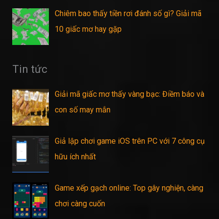
Chiêm bao thấy tiền rơi đánh số gì? Giải mã
10 giấc mơ hay gặp
Tin tức
Giải mã giấc mơ thấy vàng bạc: Điềm báo và
con số may mắn
Giả lập chơi game iOS trên PC với 7 công cụ
hữu ích nhất
Game xếp gạch online: Top gây nghiện, càng
chơi càng cuốn