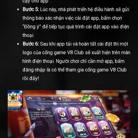
cậy cho app”.
Bước 5:
Lúc này, nhà phát triển hệ điều hành sẽ gửi
thông báo xác nhận việc cài đặt app, bấm chọn
“Đồng ý” để tiếp tục quá trình cài đặt app vào điện
thoại.
Bước 6:
Sau khi app tải và hoàn tất cài đặt thì một
logo của cổng game V8 Club sẽ xuất hiện trên màn
hình điện thoại. Người chơi chỉ cần mở app, bấm
đăng nhập là có thể tham gia cổng game V8 Club
rồi đấy!