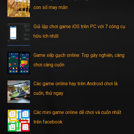
con số may mắn
Giả lập chơi game iOS trên PC với 7 công cụ
hữu ích nhất
Game xếp gạch online: Top gây nghiện, càng
chơi càng cuốn
Các game online hay trên Android chơi là
cuốn, thử ngay
Các mini game online dễ chơi và cuốn nhất
trên facebook