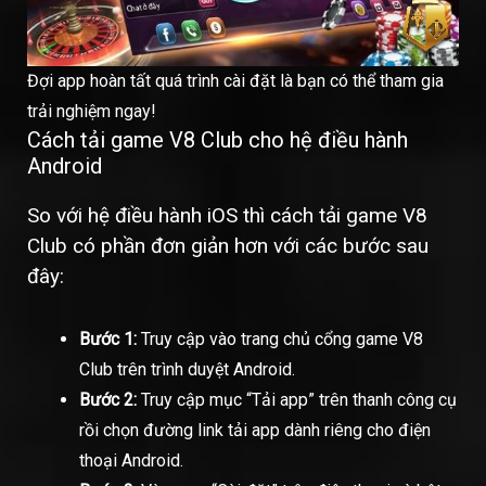
Đợi app hoàn tất quá trình cài đặt là bạn có thể tham gia
trải nghiệm ngay!
Cách tải game V8 Club cho hệ điều hành
Android
So với hệ điều hành iOS thì cách tải game V8
Club có phần đơn giản hơn với các bước sau
đây:
Bước 1:
Truy cập vào trang chủ cổng game V8
Club trên trình duyệt Android.
Bước 2:
Truy cập mục “Tải app” trên thanh công cụ
rồi chọn đường link tải app dành riêng cho điện
thoại Android.