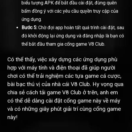
biểu tượng APK để bắt đầu cài đặt, đừng quên
bấm đồng ý với các yêu cầu quyền truy cập của
ứng dụng.
Bước 5:
Chờ đợi app hoàn tất quá trình cài đặt, sau
đó khởi động lại ứng dụng và đăng nhập là bạn có
thể bắt đầu tham gia cổng game V8 Club.
Có thể thấy, việc xây dựng các ứng dụng phù
hợp với máy tính và điện thoại đã giúp người
chơi có thể trải nghiệm các tựa game cá cược,
bài bạc thú vị của nhà cái V8 Club. Hy vọng qua
chia sẻ cách tải game V8 Club ở trên, anh em
có thể dễ dàng cài đặt cổng game này về máy
và có những giây phút giải trí cùng cổng game
này!