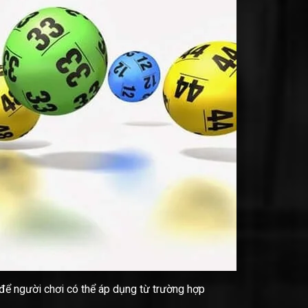
 để người chơi có thể áp dụng từ trường hợp