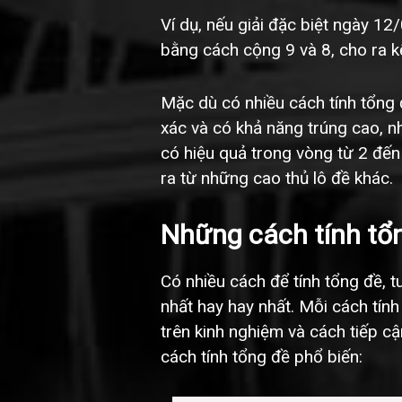
Ví dụ, nếu giải đặc biệt ngày 12
bằng cách cộng 9 và 8, cho ra kế
Mặc dù có nhiều cách tính tổng 
xác và có khả năng trúng cao, 
có hiệu quả trong vòng từ 2 đến
ra từ những cao thủ lô đề khác.
Những cách tính tổn
Có nhiều cách để tính tổng đề, t
nhất hay hay nhất. Mỗi cách tín
trên kinh nghiệm và cách tiếp c
cách tính tổng đề phổ biến: