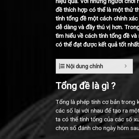
hiệu quả. Với những người chơi m
đề thích hợp có thể là một thử t
tính tổng đề một cách chính xác v
dễ dàng và đầy thú vị hơn. Trong
tìm hiểu về cách tính tổng đề và
có thể đạt được kết quả tốt nhất
Nội dung chính
Tổng đề là gì ?
Tổng là phép tính cơ bản trong
các số lại với nhau để tạo ra mộ
ta có thể tính tổng của các số x
chọn số đánh cho ngày hôm sau