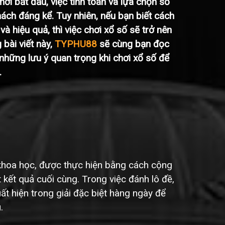
ới bắt đầu, việc tính toán và lựa chọn số
hách đáng kể. Tuy nhiên, nếu bạn biết cách
à hiệu quả, thì việc chơi xổ số sẽ trở nên
 bài viết này,
TYPHU88
sẽ cùng bạn đọc
 những lưu ý quan trọng khi chơi xổ số để
.
 khoa học, được thực hiện bằng cách cộng
t kết quả cuối cùng. Trong việc đánh lô đề,
uất hiện trong giải đặc biệt hàng ngày để
.