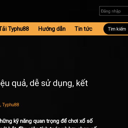
Tải Typhu88
Hướng dẫn
Tin tức
Search
for:
ệu quả, dễ sử dụng, kết
u
,
Typhu88
những kỹ năng quan trọng để chơi xổ số