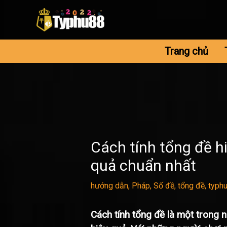
Trang chủ
Cách tính tổng đề hi
quả chuẩn nhất
hướng dẫn
,
Pháp
,
Số đề
,
tổng đề
,
typh
Cách tính tổng đề là một trong 