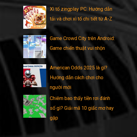
Xì tố zingplay PC: Hướng dẫn
tải và chơi xì tố chi tiết từ A-Z
Game Crowd City trên Android:
Game chiến thuật vui nhộn
American Odds 2025 là gì?
Hướng dẫn cách chơi cho
người mới
Chiêm bao thấy tiền rơi đánh
số gì? Giải mã 10 giấc mơ hay
gặp