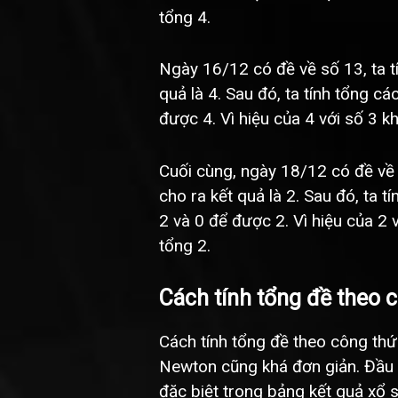
tổng 4.
Ngày 16/12 có đề về số 13, ta t
quả là 4. Sau đó, ta tính tổng c
được 4. Vì hiệu của 4 với số 3 k
Cuối cùng, ngày 18/12 có đề về 
cho ra kết quả là 2. Sau đó, ta t
2 và 0 để được 2. Vì hiệu của 2 
tổng 2.
Cách tính tổng đề theo 
Cách tính tổng đề theo công th
Newton cũng khá đơn giản. Đầu ti
đặc biệt trong bảng kết quả xổ s