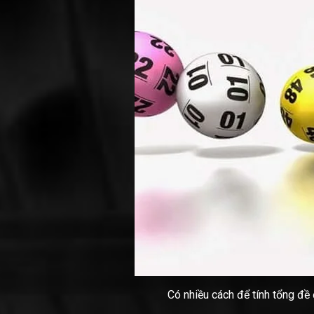
Có nhiều cách để tính tổng đề