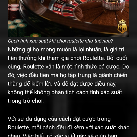
Cách tính xác suất khi chơi roulette như thế nào?
Những gì họ mong muốn là lợi nhuận, là giá trị
tiền thưởng khi tham gia chơi Roulette. Bởi cuối
cùng, Roulette vẫn là một hình thức cá cược. Do
đó, việc đầu tiên mà họ tập trung là giành chiến
thắng để kiếm lời. Và để đạt được điều này,
không thể không phân tích cách tính xác suất
trong trò chơi.
Với sự đa dạng của cách đặt cược trong
Roulette, mỗi cách đều đi kèm với xác suất khác
nhau. Việc hiểu rõ xác suất này sẽ giúp bạn