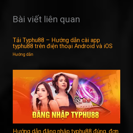
Bài viết liên quan
Tải Typhu88 – Hướng dẫn cài app
typhu88 trên điện thoại Android và iOS
Hướng dẫn
Hướng dẫn đăng nhập typhu88 đúng, đơn