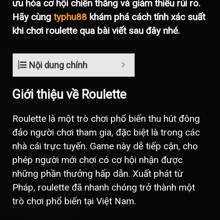
ưu hóa cơ hội chiến thắng và giảm thiểu rủi ro.
Hãy cùng
typhu88
khám phá cách tính xác suất
khi chơi roulette qua bài viết sau đây nhé.
Nội dung chính
Giới thiệu về Roulette
Roulette là một trò chơi phổ biến thu hút đông
đảo người chơi tham gia, đặc biệt là trong các
nhà cái trực tuyến. Game này dễ tiếp cận, cho
phép người mới chơi có cơ hội nhận được
những phần thưởng hấp dẫn. Xuất phát từ
Pháp, roulette đã nhanh chóng trở thành một
trò chơi phổ biến tại Việt Nam.