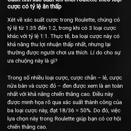
cược có tỷ lệ ăn thấp
Xét về xác suất cược trong Roulette, chúng có
tỷ lệ từ 1:35 đến 1:2, trong khi có 3 loại cược
khác với tỷ lệ 1:1. Thực tế, ba loại cược này có
khả năng thu lợi nhuận thấp nhất, nhưng lại
thường được người chơi ưa thích. Lí do cho sự
ưa chuộng này là gì?
Trong số nhiều loại cược, cược chẵn – lẻ, cược
nửa bàn và cược đỏ – đen được xem là an toàn
nhất với khả năng chiến thắng cao. Điều này
được minh họa rõ qua xác suất thành công của
ba loại cược này, đạt 18/36 = 50%. Do đó, việc
lựa chọn này trong Roulette giúp bạn có cơ hội
chiến thắng cao.