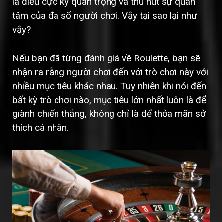
là điều cực kỳ quan trọng và thu hút sự quan
tâm của đa số người chơi. Vậy tại sao lại như
vậy?
Nếu bạn đã từng đánh giá về Roulette, bạn sẽ
nhận ra rằng người chơi đến với trò chơi này với
nhiều mục tiêu khác nhau. Tuy nhiên khi nói đến
bất kỳ trò chơi nào, mục tiêu lớn nhất luôn là để
giành chiến thắng, không chỉ là để thỏa mãn sở
thích cá nhân.