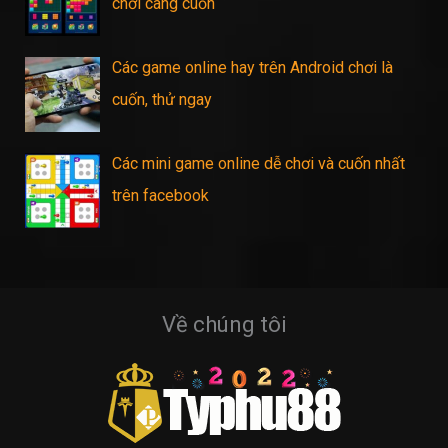
chơi càng cuốn
Các game online hay trên Android chơi là
cuốn, thử ngay
Các mini game online dễ chơi và cuốn nhất
trên facebook
Về chúng tôi