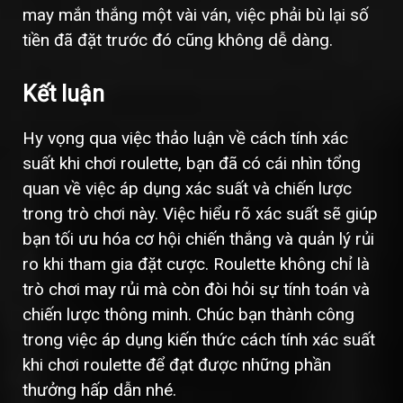
may mắn thắng một vài ván, việc phải bù lại số
tiền đã đặt trước đó cũng không dễ dàng.
Kết luận
Hy vọng qua việc thảo luận về cách tính xác
suất khi chơi roulette, bạn đã có cái nhìn tổng
quan về việc áp dụng xác suất và chiến lược
trong trò chơi này. Việc hiểu rõ xác suất sẽ giúp
bạn tối ưu hóa cơ hội chiến thắng và quản lý rủi
ro khi tham gia đặt cược. Roulette không chỉ là
trò chơi may rủi mà còn đòi hỏi sự tính toán và
chiến lược thông minh. Chúc bạn thành công
trong việc áp dụng kiến thức cách tính xác suất
khi chơi roulette để đạt được những phần
thưởng hấp dẫn nhé.