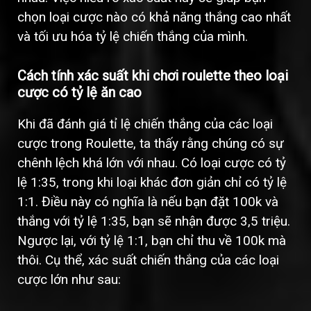
chọn loại cược nào có khả năng thắng cao nhất
và tối ưu hóa tỷ lệ chiến thắng của mình.
Cách tính xác suất khi chơi roulette theo loại
cược có tỷ lệ ăn cao
Khi đã đánh giá tỉ lệ chiến thắng của các loại
cược trong Roulette, ta thấy rằng chúng có sự
chênh lệch khá lớn với nhau. Có loại cược có tỷ
lệ 1:35, trong khi loại khác đơn giản chỉ có tỷ lệ
1:1. Điều này có nghĩa là nếu bạn đặt 100k và
thắng với tỷ lệ 1:35, bạn sẽ nhận được 3,5 triệu.
Ngược lại, với tỷ lệ 1:1, bạn chỉ thu về 100k mà
thôi. Cụ thể, xác suất chiến thắng của các loại
cược lớn như sau: