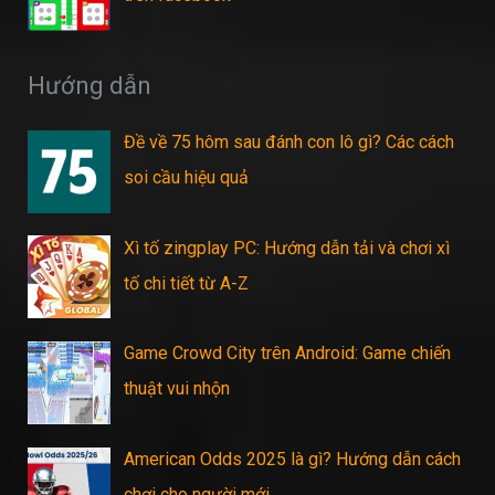
Hướng dẫn
Đề về 75 hôm sau đánh con lô gì? Các cách
soi cầu hiệu quả
Xì tố zingplay PC: Hướng dẫn tải và chơi xì
tố chi tiết từ A-Z
Game Crowd City trên Android: Game chiến
thuật vui nhộn
American Odds 2025 là gì? Hướng dẫn cách
chơi cho người mới