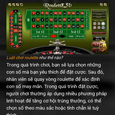
Luật chơi roulette
như thế nào?
Trong quá trình chơi, bạn sẽ lựa chọn những
con số mà bạn yêu thích để đặt cược. Sau đó,
nhân viên sẽ quay vòng roulette để xác định
con số may mắn. Trong quá trình đặt cược,
người chơi thường áp dụng nhiều phương pháp
linh hoạt để tăng cơ hội trúng thưởng, có thể
chọn số theo màu sắc hoặc tính chẵn lẻ tuỳ