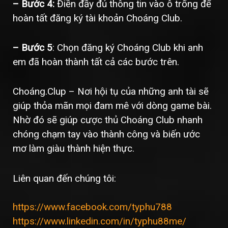
em đã hoàn thành tất cả các bước trên.
Choáng.Clup – Nơi hội tụ của những anh tài sẽ
giúp thỏa mãn mọi đam mê với dòng game bài.
Nhờ đó sẽ giúp cược thủ Choáng Club nhanh
chóng chạm tay vào thành công và biến ước
mơ làm giàu thành hiện thực.
Liên quan đến chúng tôi:
https://www.facebook.com/typhu788
https://www.linkedin.com/in/typhu88me/
https://www.youtube.com/channel/UCFbiytJvJ
hD4OCBfyedh9HQ
https://www.pinterest.com/typhu88me