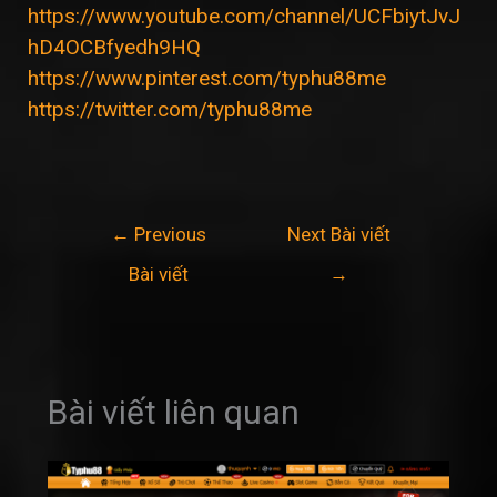
https://twitter.com/typhu88me
Điều
←
Previous
Next Bài viết
hướng
Bài viết
→
bài
viết
Bài viết liên quan