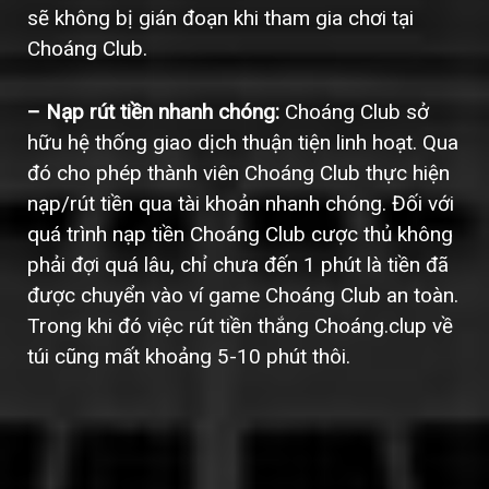
sẽ không bị gián đoạn khi tham gia chơi tại
Choáng Club.
– Nạp rút tiền nhanh chóng:
Choáng Club sở
hữu hệ thống giao dịch thuận tiện linh hoạt. Qua
đó cho phép thành viên Choáng Club thực hiện
nạp/rút tiền qua tài khoản nhanh chóng. Đối với
quá trình nạp tiền Choáng Club cược thủ không
phải đợi quá lâu, chỉ chưa đến 1 phút là tiền đã
được chuyển vào ví game Choáng Club an toàn.
Trong khi đó việc rút tiền thắng Choáng.clup về
túi cũng mất khoảng 5-10 phút thôi.
Choáng Club sở hữu giao diện hiện đại bắt mắt