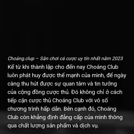
Choáng.clup – Sân chơi cá cược uy tín nhất năm 2023
Kể từ khi thành lập cho đến nay Choáng Club
luôn phát huy được thế mạnh của mình, để ngày
càng thu hút được sự quan tâm và tin tưởng
của cộng đồng cược thủ. Đó không chỉ ở cách
tiếp cận cược thủ Choáng Club với vô số
chương trình hấp dẫn. Bên cạnh đó, Choáng
Club còn khẳng định đẳng cấp của mình thông
qua chất lượng sản phẩm và dịch vụ.