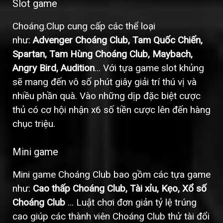
Spartan, Tam Hùng Choáng Club, Maybach,
Angry Bird, Audition
… Với tựa game slot khủng
sẽ mang đến vô số phút giây giải trí thú vị và
nhiều phần quà. Vào những dịp đặc biệt cược
thủ có cơ hội nhận x6 số tiền cược lên đến hàng
chục triệu.
Mini game
Mini game Choáng Club bao gồm các tựa game
như:
Cao thấp Choáng Club, Tài xỉu, Kẹo, Xổ số
Choáng Club
… Luật chơi đơn giản tỷ lệ trúng
cao giúp các thành viên Choáng Club thử tài đổi
vận hiệu quả.