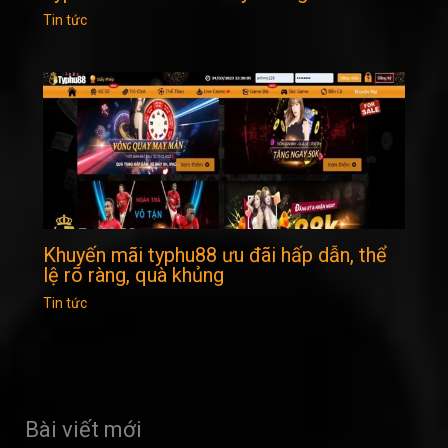
Khuyến mãi typhu88 ưu đãi hấp dẫn, thể
lệ rõ ràng, quà khủng
Tin tức
Bài viết mới
Giải mã giấc mơ thấy vàng bạc: Điềm báo và
con số may mắn