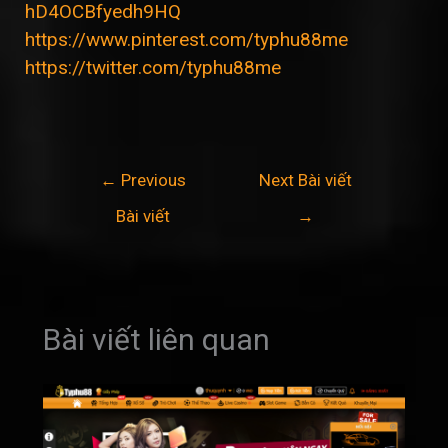
hD4OCBfyedh9HQ
https://www.pinterest.com/typhu88me
https://twitter.com/typhu88me
Điều
←
Previous
Next Bài viết
hướng
Bài viết
→
bài
viết
Bài viết liên quan