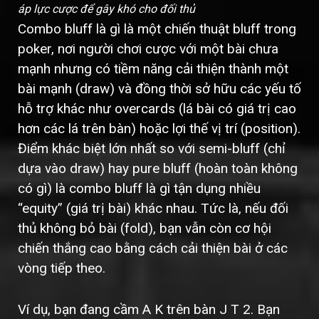
áp lực cược để gây khó cho đối thủ
Combo bluff là gì là một chiến thuật bluff trong
poker, nơi người chơi cược với một bài chưa
mạnh nhưng có tiềm năng cải thiện thành một
bài mạnh (draw) và đồng thời sở hữu các yếu tố
hỗ trợ khác như overcards (lá bài có giá trị cao
hơn các lá trên bàn) hoặc lợi thế vị trí (position).
Điểm khác biệt lớn nhất so với semi-bluff (chỉ
dựa vào draw) hay pure bluff (hoàn toàn không
có gì) là combo bluff là gì tận dụng nhiều
“equity” (giá trị bài) khác nhau. Tức là, nếu đối
thủ không bỏ bài (fold), bạn vẫn còn cơ hội
chiến thắng cao bằng cách cải thiện bài ở các
vòng tiếp theo.
Ví dụ, bạn đang cầm A K trên bàn J T 2. Bạn