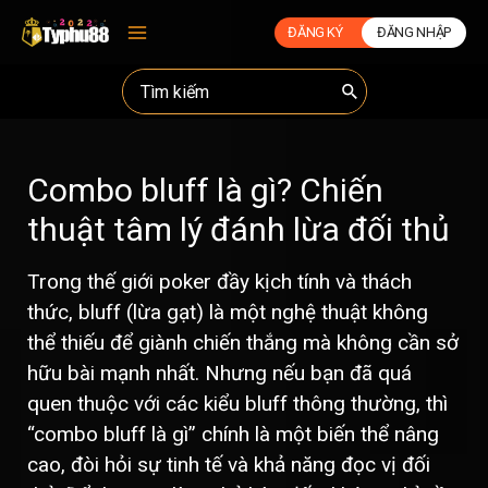
ĐĂNG KÝ
ĐĂNG NHẬP
Main
Menu
Search
for:
Combo bluff là gì? Chiến
thuật tâm lý đánh lừa đối thủ
Trong thế giới poker đầy kịch tính và thách
thức, bluff (lừa gạt) là một nghệ thuật không
thể thiếu để giành chiến thắng mà không cần sở
hữu bài mạnh nhất. Nhưng nếu bạn đã quá
quen thuộc với các kiểu bluff thông thường, thì
“combo bluff là gì” chính là một biến thể nâng
cao, đòi hỏi sự tinh tế và khả năng đọc vị đối