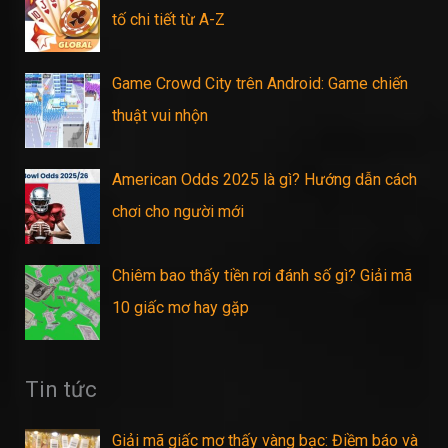
tố chi tiết từ A-Z
Game Crowd City trên Android: Game chiến
thuật vui nhộn
American Odds 2025 là gì? Hướng dẫn cách
chơi cho người mới
Chiêm bao thấy tiền rơi đánh số gì? Giải mã
10 giấc mơ hay gặp
Tin tức
Giải mã giấc mơ thấy vàng bạc: Điềm báo và