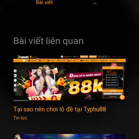
Bài viết
→
bài
viết
Bài viết liên quan
Tại sao nên chơi lô đề tại Typhu88
Tin tức