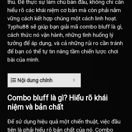
thủ. Để thực sự làm chủ bàn đấu, không chỉ cần
hiểu rõ các khái niệm cơ bản mà còn phải nắm
vững cách kết hợp chúng một cách linh hoạt.
Typhu88 sẽ giúp bạn giải mã combo bluff là gì,
cách thức nó vận hành, những tình huống lý
tưởng để áp dụng, và cả những rủi ro cần tránh
để bạn có thể tự tin nâng tầm chiến lược chơi
bài của mình.
Nội dung chính
Combo bluff là gì? Hiểu rõ khái
niệm và bản chất
Để sử dụng hiệu quả một chiến thuật, việc đầu
tiên là phải hiểu rõ bản chất của nó. Combo