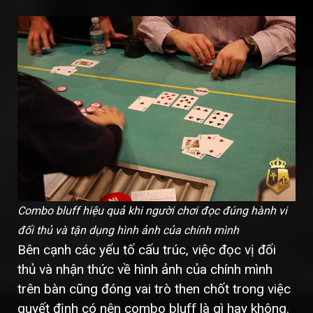
Combo bluff hiệu quả khi người chơi đọc đúng hành vi
đối thủ và tận dụng hình ảnh của chính mình
Bên cạnh các yếu tố cấu trúc, việc đọc vị đối
thủ và nhận thức về hình ảnh của chính mình
trên bàn cũng đóng vai trò then chốt trong việc
quyết định có nên combo bluff là gì hay không.