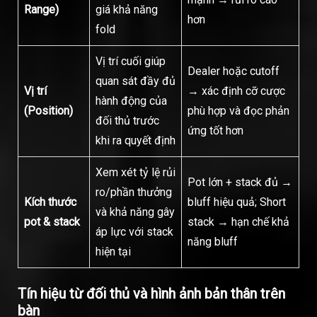
Range)
giá khả năng
hơn
fold
Vị trí cuối giúp
Dealer hoặc cutoff
quan sát đầy đủ
Vị trí
→ xác định cỡ cược
hành động của
(Position)
phù hợp và đọc phản
đối thủ trước
ứng tốt hơn
khi ra quyết định
Xem xét tỷ lệ rủi
Pot lớn + stack đủ →
ro/phần thưởng
Kích thước
bluff hiệu quả; Short
và khả năng gây
pot & stack
stack → hạn chế khả
áp lực với stack
năng bluff
hiện tại
Tín hiệu từ đối thủ và hình ảnh bản thân trên
bàn