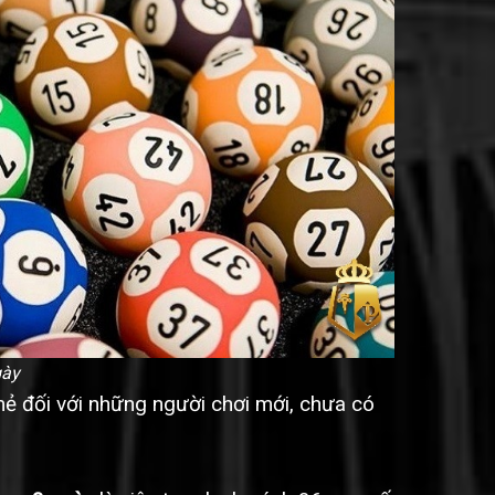
gày
 đối với những người chơi mới, chưa có