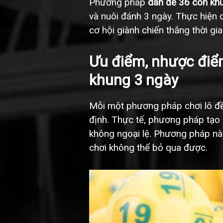
Phương pháp
dàn đề 36 con kh
và nuôi đánh 3 ngày. Thực hiện 
cơ hội giành chiến thắng thời gian
Ưu điểm, nhược điể
khung 3 ngày
Mỗi một phương pháp chơi lô đ
định. Thực tế, phương pháp tạo 
không ngoại lệ. Phương pháp này
chơi không thể bỏ qua được.