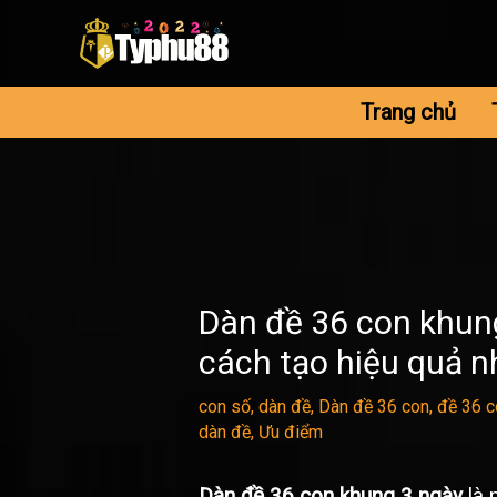
Trang chủ
Dàn đề 36 con khung
cách tạo hiệu quả n
con số
,
dàn đề
,
Dàn đề 36 con
,
đề 36 c
dàn đề
,
Ưu điểm
Dàn đề 36 con khung 3 ngày
là 