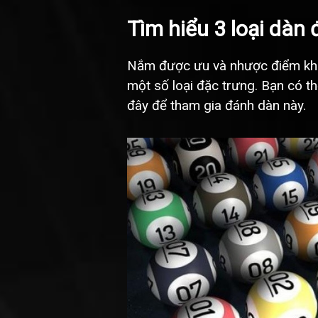
Tìm hiểu 3 loại dàn
Nắm được ưu và nhược điểm khi 
một số loại đặc trưng. Bạn có t
đây để tham gia đánh dàn này.