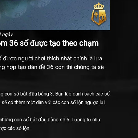
3 ngày
ồm 36 số được tạo theo chạm
được người chơi thích nhất chính là lựa
g hợp tạo dàn đề 36 con thì chúng ta sẽ
ng con số bắt đầu bằng 3. Bạn lập danh sách các số
 sẽ có thêm một dàn với các con số lộn ngược lại
 những con số bắt đầu bằng số 6. Tương tự như
ược các số lộn.