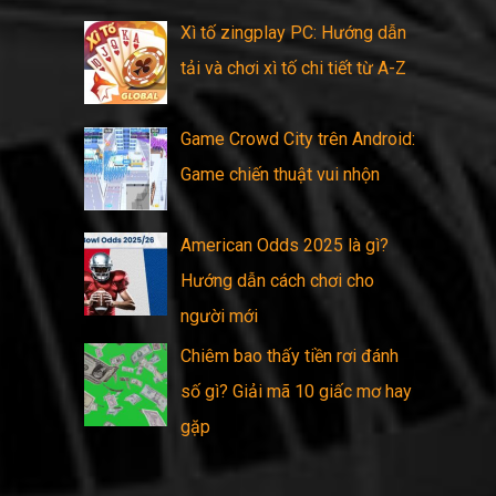
Xì tố zingplay PC: Hướng dẫn
tải và chơi xì tố chi tiết từ A-Z
Game Crowd City trên Android:
Game chiến thuật vui nhộn
American Odds 2025 là gì?
Hướng dẫn cách chơi cho
người mới
Chiêm bao thấy tiền rơi đánh
số gì? Giải mã 10 giấc mơ hay
gặp