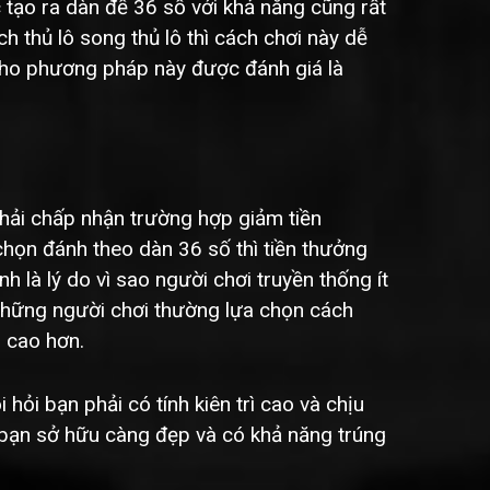
tạo ra dàn đề 36 số với khả năng cũng rất
 thủ lô song thủ lô thì cách chơi này dễ
cho phương pháp này được đánh giá là
hải chấp nhận trường hợp giảm tiền
chọn đánh theo dàn 36 số thì tiền thưởng
h là lý do vì sao người chơi truyền thống ít
những người chơi thường lựa chọn cách
g cao hơn.
hỏi bạn phải có tính kiên trì cao và chịu
 bạn sở hữu càng đẹp và có khả năng trúng