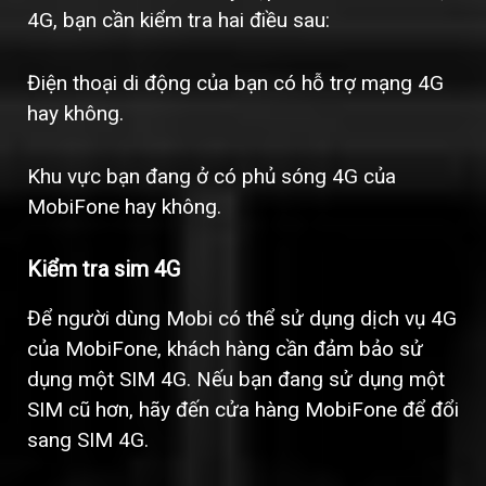
4G, bạn cần kiểm tra hai điều sau:
Điện thoại di động của bạn có hỗ trợ mạng 4G
hay không.
Khu vực bạn đang ở có phủ sóng 4G của
MobiFone hay không.
Kiểm tra sim 4G
Để người dùng Mobi có thể sử dụng dịch vụ 4G
của MobiFone, khách hàng cần đảm bảo sử
dụng một SIM 4G. Nếu bạn đang sử dụng một
SIM cũ hơn, hãy đến cửa hàng MobiFone để đổi
sang SIM 4G.