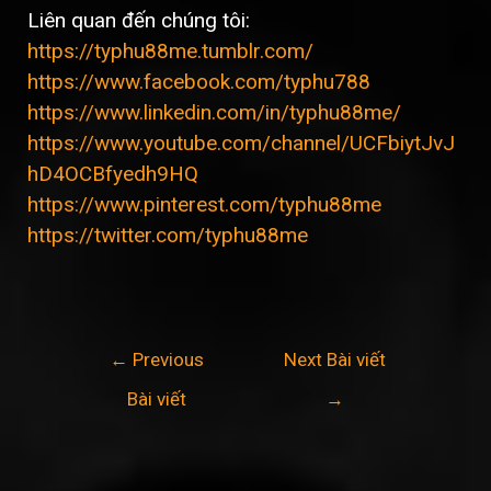
Liên quan đến chúng tôi:
https://typhu88me.tumblr.com/
https://www.facebook.com/typhu788
https://www.linkedin.com/in/typhu88me/
https://www.youtube.com/channel/UCFbiytJvJ
hD4OCBfyedh9HQ
https://www.pinterest.com/typhu88me
https://twitter.com/typhu88me
Điều
←
Previous
Next Bài viết
hướng
Bài viết
→
bài
viết