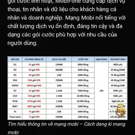
gói cước linh hoạt, MobiFone cung cấp dịch vụ
thoại, tin nhắn và dữ liệu cho khách hàng cá
nhân và doanh nghiệp. Mạng Mobi nổi tiếng với
chất lượng dịch vụ ổn định, đáng tin cậy và đa
dạng các gói cước phù hợp với nhu cầu của
người dùng.
Tìm hiểu thông tin về mạng mobi – Cách dang ki mang
mobi