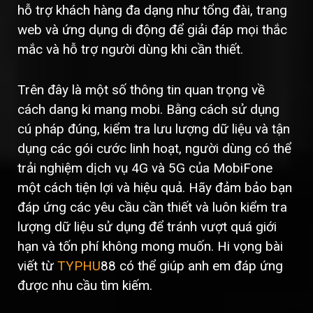
hỗ trợ khách hàng đa dạng như tổng đài, trang
web và ứng dụng di động để giải đáp mọi thắc
mắc và hỗ trợ người dùng khi cần thiết.
Trên đây là một số thông tin quan trọng về
cách dang ki mang mobi. Bằng cách sử dụng
cú pháp đúng, kiểm tra lưu lượng dữ liệu và tận
dụng các gói cước linh hoạt, người dùng có thể
trải nghiệm dịch vụ 4G và 5G của MobiFone
một cách tiện lợi và hiệu quả. Hãy đảm bảo bạn
đáp ứng các yêu cầu cần thiết và luôn kiểm tra
lượng dữ liệu sử dụng để tránh vượt quá giới
hạn và tốn phí không mong muốn. Hi vọng bài
viết từ
TYPHU
88 có thể giúp anh em đáp ứng
được nhu cầu tìm kiếm.