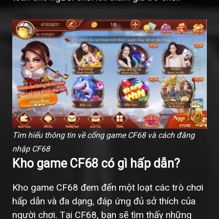
Tìm hiểu thông tin về cổng game CF68 và cách đăng
nhập CF68
Kho game CF68 có gì hấp dẫn?
Kho game CF68 đem đến một loạt các trò chơi
hấp dẫn và đa dạng, đáp ứng đủ sở thích của
người chơi. Tại CF68, bạn sẽ tìm thấy những