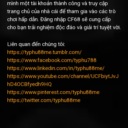
mình một tài khoản thành công và truy cập
trang chủ của nhà cái để tham gia vào các trò
chơi hấp dẫn. Đăng nhập CF68 sẽ cung cấp
cho bạn trải nghiệm độc đáo và giải trí tuyệt vời.
Liên quan đến chúng tôi:
https://typhu88me.tumblr.com/
https://www.facebook.com/typhu788
https://www.linkedin.com/in/typhu88me/
https://www.youtube.com/channel/UCFbiytJvJ
hD4OCBfyedh9HQ
https://www.pinterest.com/typhu88me
https://twitter.com/typhu88me