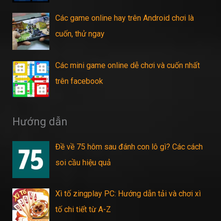
Các game online hay trên Android chơi là
cuốn, thử ngay
Các mini game online dễ chơi và cuốn nhất
trên facebook
Hướng dẫn
Đề về 75 hôm sau đánh con lô gì? Các cách
soi cầu hiệu quả
Xì tố zingplay PC: Hướng dẫn tải và chơi xì
tố chi tiết từ A-Z