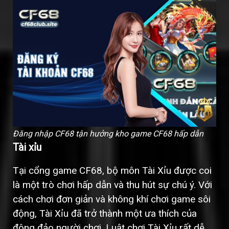
Đăng nhập CF68 tận hưởng kho game CF68 hấp dẫn
Tài xỉu
Tại cổng game CF68, bộ môn Tài Xỉu được coi
là một trò chơi hấp dẫn và thu hút sự chú ý. Với
cách chơi đơn giản và không khí chơi game sôi
động, Tài Xỉu đã trở thành một ưa thích của
đông đảo người chơi. Luật chơi Tài Xỉu rất dễ