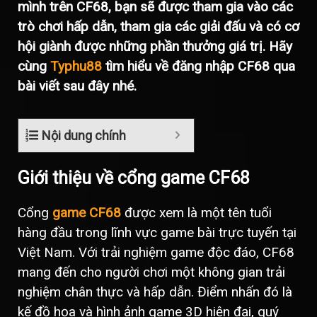
mình trên CF68, bạn sẽ được tham gia vào các
trò chơi hấp dẫn, tham gia các giải đấu và có cơ
hội giành được những phần thưởng giá trị. Hãy
cùng
Typhu88
tìm hiểu về đăng nhập CF68 qua
bài viết sau đây nhé.
Nội dung chính
Giới thiệu về cổng game CF68
Cổng
game CF68
được xem là một tên tuổi
hàng đầu trong lĩnh vực game bài trực tuyến tại
Việt Nam. Với trải nghiệm game độc đáo, CF68
mang đến cho người chơi một không gian trải
nghiệm chân thực và hấp dẫn. Điểm nhấn đó là
kế đồ họa và hình ảnh game 3D hiện đại, quý