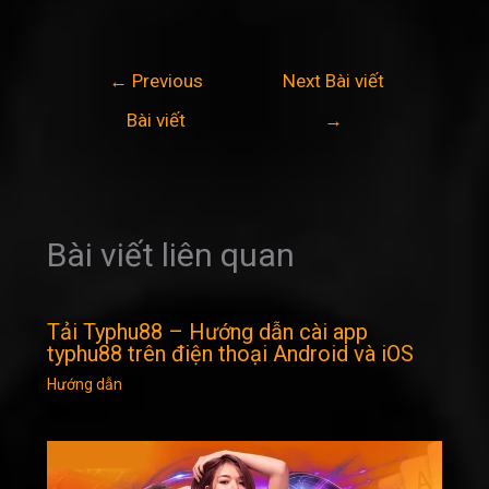
Điều
←
Previous
Next Bài viết
hướng
Bài viết
→
bài
viết
Bài viết liên quan
Tải Typhu88 – Hướng dẫn cài app
typhu88 trên điện thoại Android và iOS
Hướng dẫn