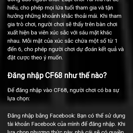
hiểu, cho phép mọi lứa tuổi tham gia và tận
hưởng những khoảnh khắc thoải mái. Khi tham
gia trò chơi, người chơi sẽ thấy trên bàn chơi
xuất hiện ba viên xúc sắc với sáu mặt khác
nhau. Mỗi mặt của xúc sắc chứa một số từ 1
đến 6, cho phép người chơi dự đoán kết quả và
đặt cược theo ý muốn.
Đăng nhập CF68 như thế nào?
Để đăng nhập vào CF68, người chơi có ba sự
lựa chọn:
Đăng nhập bằng Facebook: Bạn có thể sử dụng
tài khoản Facebook của mình để đăng nhập. Khi
lựa chọn phương thức này, nhà cái sẽ có quyền