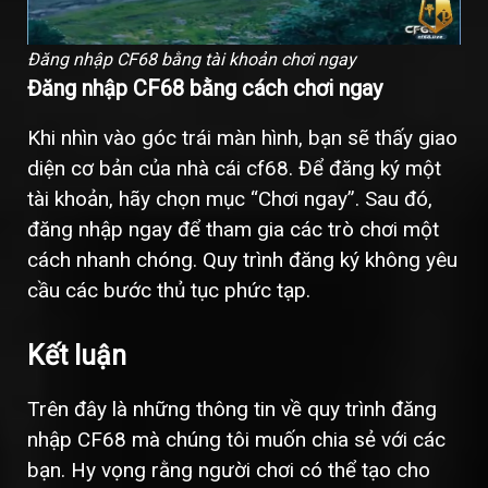
Đăng nhập CF68 bằng tài khoản chơi ngay
Đăng nhập CF68 bằng cách chơi ngay
Khi nhìn vào góc trái màn hình, bạn sẽ thấy giao
diện cơ bản của nhà cái cf68. Để đăng ký một
tài khoản, hãy chọn mục “Chơi ngay”. Sau đó,
đăng nhập ngay để tham gia các trò chơi một
cách nhanh chóng. Quy trình đăng ký không yêu
cầu các bước thủ tục phức tạp.
Kết luận
Trên đây là những thông tin về quy trình đăng
nhập CF68 mà chúng tôi muốn chia sẻ với các
bạn. Hy vọng rằng người chơi có thể tạo cho