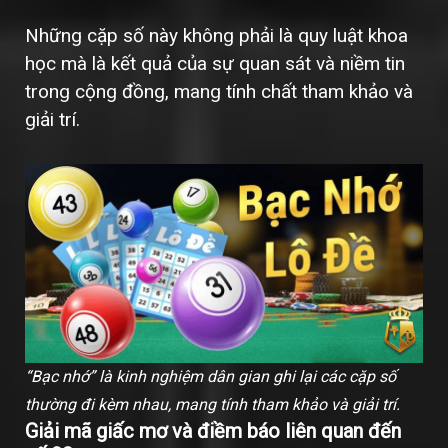
Những cặp số này không phải là quy luật khoa
học mà là kết quả của sự quan sát và niềm tin
trong cộng đồng, mang tính chất tham khảo và
giải trí.
“Bạc nhớ” là kinh nghiệm dân gian ghi lại các cặp số
thường đi kèm nhau, mang tính tham khảo và giải trí.
Giải mã giấc mơ và điềm báo liên quan đến