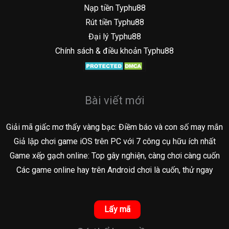
Nạp tiền Typhu88
Rút tiền Typhu88
Đại lý Typhu88
Chính sách & điều khoản Typhu88
Bài viết mới
Giải mã giấc mơ thấy vàng bạc: Điềm báo và con số may mắn
Giả lập chơi game iOS trên PC với 7 công cụ hữu ích nhất
Game xếp gạch online: Top gây nghiện, càng chơi càng cuốn
Các game online hay trên Android chơi là cuốn, thử ngay
Lấy mã