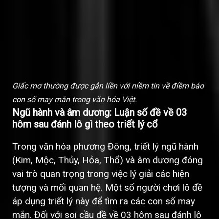
Giấc mơ thường được gắn liền với niềm tin về điềm báo
con số may mắn trong văn hóa Việt.
Ngũ hành và âm dương: Luận số đề về 03
hôm sau đánh lô gì theo triết lý cổ
Trong văn hóa phương Đông, triết lý ngũ hành
(Kim, Mộc, Thủy, Hỏa, Thổ) và âm dương đóng
vai trò quan trọng trong việc lý giải các hiện
tượng và mối quan hệ. Một số người chơi lô đề
áp dụng triết lý này để tìm ra các con số may
mắn. Đối với soi cầu đề về 03 hôm sau đánh lô