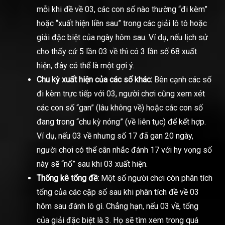
mỗi khi đề về 03, các con số nào thường “đi kèm”
hoặc “xuất hiện liền sau” trong các giải lô tô hoặc
giải đặc biệt của ngày hôm sau. Ví dụ, nếu lịch sử
cho thấy cứ 5 lần 03 về thì có 3 lần số 68 xuất
hiện, đây có thể là một gợi ý.
Chu kỳ xuất hiện của các số khác:
Bên cạnh các số
đi kèm trực tiếp với 03, người chơi cũng xem xét
các con số “gan” (lâu không về) hoặc các con số
đang trong “chu kỳ nóng” (về liên tục) để kết hợp.
Ví dụ, nếu 03 về nhưng số 17 đã gan 20 ngày,
người chơi có thể cân nhắc đánh 17 với hy vọng số
này sẽ “nổ” sau khi 03 xuất hiện.
Thống kê tổng đề:
Một số người chơi còn phân tích
tổng của các cặp số sau khi phân tích đề về 03
hôm sau đánh lô gì. Chẳng hạn, nếu 03 về, tổng
của giải đặc biệt là 3. Họ sẽ tìm xem trong quá