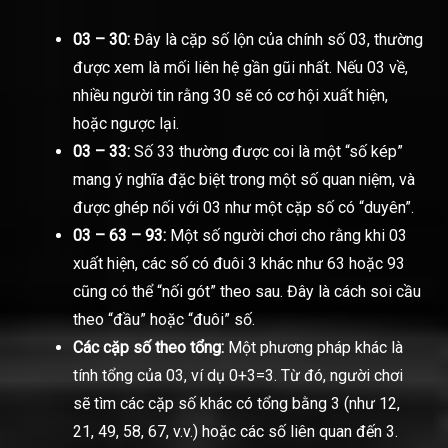
03 – 30:
Đây là cặp số lộn của chính số 03, thường
được xem là mối liên hệ gần gũi nhất. Nếu 03 về,
nhiều người tin rằng 30 sẽ có cơ hội xuất hiện,
hoặc ngược lại.
03 – 33:
Số 33 thường được coi là một “số kép”
mang ý nghĩa đặc biệt trong một số quan niệm, và
được ghép nối với 03 như một cặp số có “duyên”.
03 – 63 – 93:
Một số người chơi cho rằng khi 03
xuất hiện, các số có đuôi 3 khác như 63 hoặc 93
cũng có thể “nối gót” theo sau. Đây là cách soi cầu
theo “đầu” hoặc “đuôi” số.
Các cặp số theo tổng:
Một phương pháp khác là
tính tổng của 03, ví dụ 0+3=3. Từ đó, người chơi
sẽ tìm các cặp số khác có tổng bằng 3 (như 12,
21, 49, 58, 67, v.v.) hoặc các số liên quan đến 3.