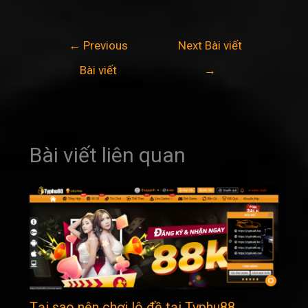
Điều
←
Previous
Next Bài viết
hướng
Bài viết
→
bài
viết
Bài viết liên quan
Tại sao nên chơi lô đề tại Typhu88