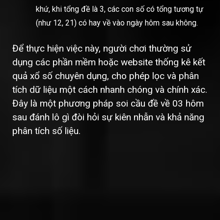
khứ, khi tổng đề là 3, các con số có tổng tương tự
(như 12, 21) có hay về vào ngày hôm sau không.
Để thực hiện việc này, người chơi thường sử
dụng các phần mềm hoặc website thống kê kết
quả xổ số chuyên dụng, cho phép lọc và phân
tích dữ liệu một cách nhanh chóng và chính xác.
Đây là một phương pháp soi cầu đề về 03 hôm
sau đánh lô gì đòi hỏi sự kiên nhẫn và khả năng
phân tích số liệu.