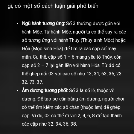
gì, có một số cách luận giải phổ biến:
Ngũ hành tương ứng:
Số 3 thường được gắn với
hành Mộc. Từ hành Mộc, người ta có thể suy ra các
số tương ứng với hành Thủy (Thủy sinh Mộc) hoặc
Hỏa (Mộc sinh Hỏa) để tìm ra các cặp số may
mắn. Cụ thể, cặp số 1 – 6 mang yếu tố Thủy, còn
cặp số 2 – 7 lại gắn liền với hành Hỏa. Từ đó có
thể ghép nối 03 với các số như 13, 31, 63, 36, 23,
32, 73, 37.
Âm dương tương phối:
Số 3 là số lẻ, thuộc về
dương. Để tạo sự cân bằng âm dương, người chơi
có thể tìm kiếm các số chẵn (thuộc âm) để ghép
cặp. Ví dụ, 03 có thể đi với 2, 4, 6, 8 để tạo thành
các cặp như 32, 34, 36, 38.