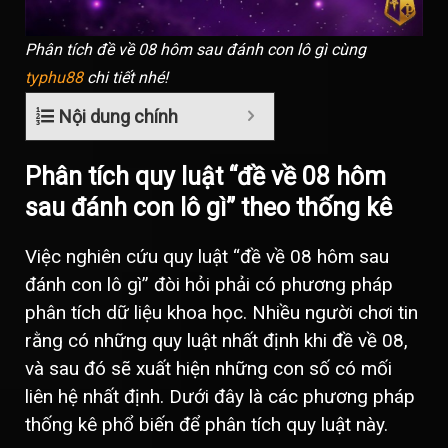
Phân tích đề về 08 hôm sau đánh con lô gì cùng
typhu88
chi tiết nhé!
Nội dung chính
Phân tích quy luật “đề về 08 hôm
sau đánh con lô gì” theo thống kê
Việc nghiên cứu quy luật “đề về 08 hôm sau
đánh con lô gì” đòi hỏi phải có phương pháp
phân tích dữ liệu khoa học. Nhiều người chơi tin
rằng có những quy luật nhất định khi đề về 08,
và sau đó sẽ xuất hiện những con số có mối
liên hệ nhất định. Dưới đây là các phương pháp
thống kê phổ biến để phân tích quy luật này.