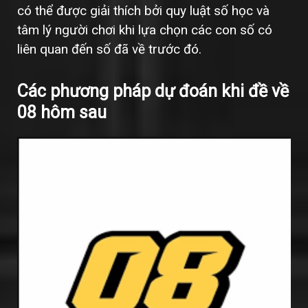
có thể được giải thích bởi quy luật số học và
tâm lý người chơi khi lựa chọn các con số có
liên quan đến số đã về trước đó.
Các phương pháp dự đoán khi đề về
08 hôm sau