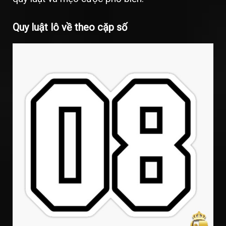
Quy luật lô về theo cặp số