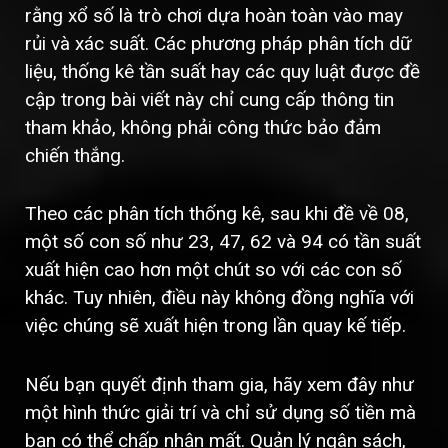
rằng xổ số là trò chơi dựa hoàn toàn vào may
rủi và xác suất. Các phương pháp phân tích dữ
liệu, thống kê tần suất hay các quy luật được đề
cập trong bài viết này chỉ cung cấp thông tin
tham khảo, không phải công thức bảo đảm
chiến thắng.
Theo các phân tích thống kê, sau khi đề về 08,
một số con số như 23, 47, 62 và 94 có tần suất
xuất hiện cao hơn một chút so với các con số
khác. Tuy nhiên, điều này không đồng nghĩa với
việc chúng sẽ xuất hiện trong lần quay kế tiếp.
Nếu bạn quyết định tham gia, hãy xem đây như
một hình thức giải trí và chỉ sử dụng số tiền mà
bạn có thể chấp nhận mất. Quản lý ngân sách,