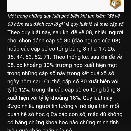
Một trong những quy luật phổ biến khi tìm kiếm “đề về
08 hôm sau đánh con lô gì” là quy luật lô về theo cặp số
Theo quy luật này, sau khi đề về 08, nhiều người
chơi chọn đánh cặp số 80 (đảo ngược của 08)
hoặc các cặp số có tổng bằng 8 như 17, 26,
35, 44, 53, 62, 71. Theo thống kê, sau khi đề về
08, có khoảng 30% trường hợp xuất hiện một
trong những cặp số này trong kết quả xổ số
ngày hôm sau. Cụ thể, cặp số 80 xuất hiện với
tỷ lệ 12%, trong khi các cặp số có tổng bằng 8
xuất hiện với tỷ lệ khoảng 18%. Quy luật này
được nhiều người tin tưởng vì nó dựa trên mối
quan hệ số học giữa các con số, mặc dù không
có bằng chứng khoa học nào chứng minh tính
hiệu quả chắc chắn của nó.