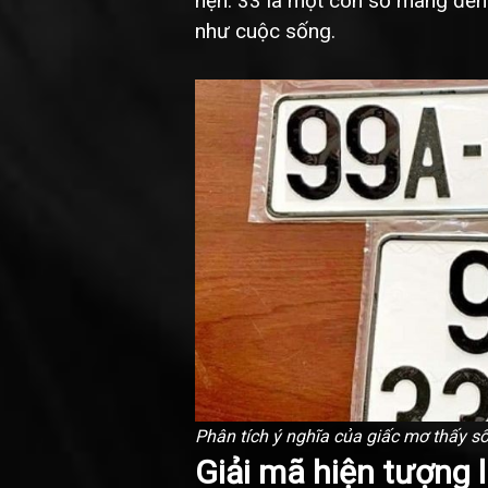
hẹn. 33 là một con số mang đến 
như cuộc sống.
Phân tích ý nghĩa của giấc mơ thấy số
Giải mã hiện tượng 