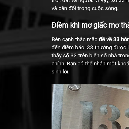
trời, đất và người. Vì vậy, số 33
và cân đối trong cuộc sống.
Điềm khi mơ giấc mơ thấ
Bên cạnh thắc mắc
đề về 33 hôm
đến điềm báo. 33 thường được liê
thấy số 33 trên biển số nhà tron
chính. Bạn có thể nhận một khoả
sinh lời.