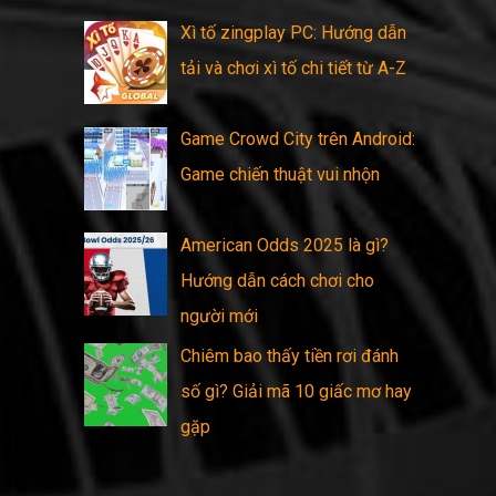
Xì tố zingplay PC: Hướng dẫn
tải và chơi xì tố chi tiết từ A-Z
Game Crowd City trên Android:
Game chiến thuật vui nhộn
American Odds 2025 là gì?
Hướng dẫn cách chơi cho
người mới
Chiêm bao thấy tiền rơi đánh
số gì? Giải mã 10 giấc mơ hay
gặp