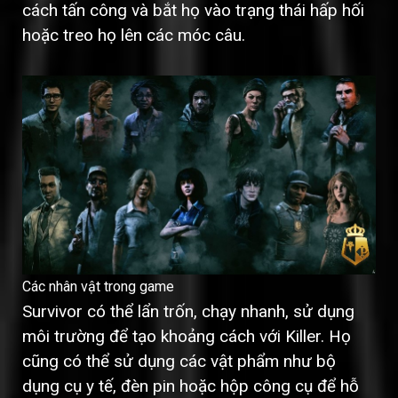
cách tấn công và bắt họ vào trạng thái hấp hối
hoặc treo họ lên các móc câu.
Các nhân vật trong game
Survivor có thể lẩn trốn, chạy nhanh, sử dụng
môi trường để tạo khoảng cách với Killer. Họ
cũng có thể sử dụng các vật phẩm như bộ
dụng cụ y tế, đèn pin hoặc hộp công cụ để hỗ