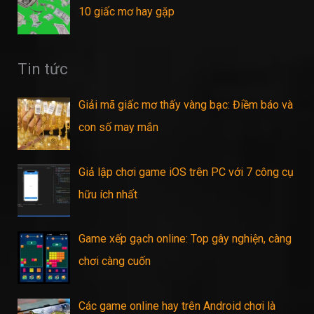
10 giấc mơ hay gặp
Tin tức
Giải mã giấc mơ thấy vàng bạc: Điềm báo và
con số may mắn
Giả lập chơi game iOS trên PC với 7 công cụ
hữu ích nhất
Game xếp gạch online: Top gây nghiện, càng
chơi càng cuốn
Các game online hay trên Android chơi là