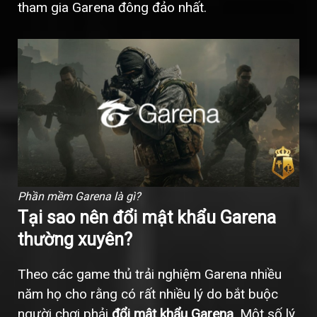
tham gia Garena đông đảo nhất.
Phần mềm Garena là gì?
Tại sao nên đổi mật khẩu Garena
thường xuyên?
Theo các game thủ trải nghiệm Garena nhiều
năm họ cho rằng có rất nhiều lý do bắt buộc
người chơi phải
đổi mật khẩu Garena
. Một số lý