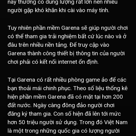
này thường có dung lượng rất lớn nên nhiều
người gặp khó khăn khi cài vào máy tính.
Tuy nhiên phần mềm Garena sẽ giúp người chơi
có thể tham gia trải nghiệm bất cứ lúc nào và ở
đâu trên nhiều nền tảng. Để truy cập vào
Garena thành công thiết bị thông tin của người
chơi phải có kết nối internet ổn định.
Tại Garena có rất nhiều phòng game ảo để các
bạn thoải mái chinh phục. Theo số liệu thống kê
hiện phần mềm Garena đã có mặt tại hơn 200
đất nước. Ngày càng đông đảo người chơi
đăng ký tham gia. Con số hiện đã lên tới mức
hơn 50 triệu người sử dụng. Trong đó Việt Nam
là một trong những quốc gia có lượng người