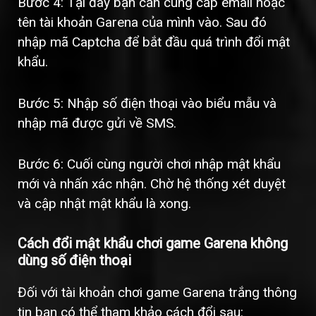
Bước 4: Tại đây bạn cần cung cấp email hoặc
tên tài khoản Garena của mình vào. Sau đó
nhập mã Captcha để bắt đầu quá trình đổi mật
khẩu.
Bước 5: Nhập số điện thoại vào biểu mẫu và
nhập mã được gửi về SMS.
Bước 6: Cuối cùng người chơi nhập mật khẩu
mới và nhấn xác nhận. Chờ hệ thống xét duyệt
và cập nhật mật khẩu là xong.
Cách đổi mật khẩu chơi game Garena không
dùng số điện thoại
Đối với tài khoản chơi game Garena trắng thông
tin bạn có thể tham khảo cách đổi sau: