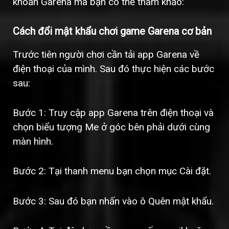
khoản Garena mà bạn có thể tham khảo:
Cách đổi mật khẩu chơi game Garena cơ bản
Trước tiên người chơi cần tải app Garena về
điện thoại của mình. Sau đó thực hiện các bước
sau:
Bước 1: Truy cập app Garena trên điện thoại và
chọn biểu tượng Me ở góc bên phải dưới cùng
màn hình.
Bước 2: Tại thanh menu bạn chọn mục Cài đặt.
Bước 3: Sau đó bạn nhấn vào ô Quên mật khẩu.