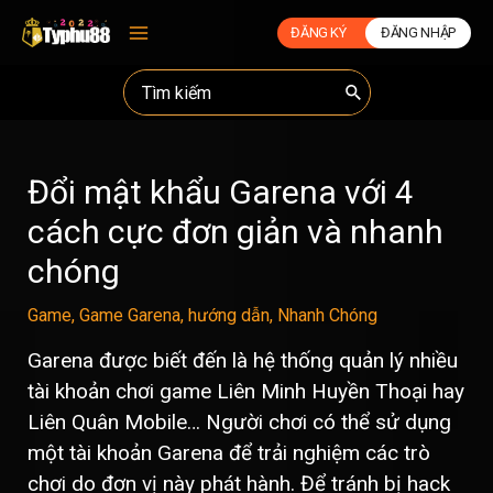
ĐĂNG KÝ
ĐĂNG NHẬP
Main
Menu
Search
for:
Đổi mật khẩu Garena với 4
cách cực đơn giản và nhanh
chóng
Game
,
Game Garena
,
hướng dẫn
,
Nhanh Chóng
Garena được biết đến là hệ thống quản lý nhiều
tài khoản chơi game Liên Minh Huyền Thoại hay
Liên Quân Mobile… Người chơi có thể sử dụng
một tài khoản Garena để trải nghiệm các trò
chơi do đơn vị này phát hành. Để tránh bị hack