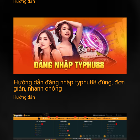
Hướng dẫn
Hướng dẫn đăng nhập typhu88 đúng, đơn
giản, nhanh chóng
Hướng dẫn