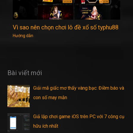
Vì sao nên chọn chơi lô đề xổ số typhu88
Hướng dẫn
Bài viết mới
Giải mã giấc mơ thấy vàng bạc: Điềm báo và
con số may mắn
Giả lập chơi game iOS trên PC với 7 công cụ
hữu ích nhất