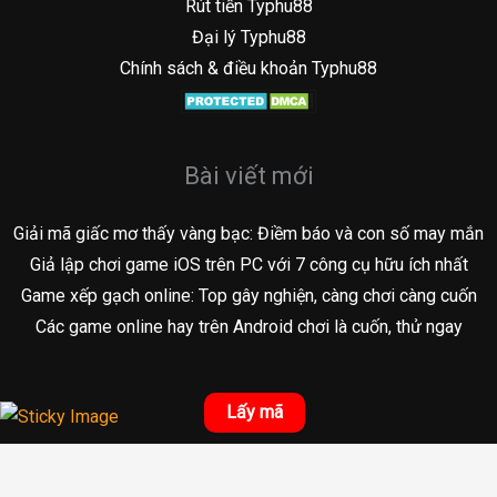
Rút tiền Typhu88
Đại lý Typhu88
Chính sách & điều khoản Typhu88
Bài viết mới
Giải mã giấc mơ thấy vàng bạc: Điềm báo và con số may mắn
Giả lập chơi game iOS trên PC với 7 công cụ hữu ích nhất
Game xếp gạch online: Top gây nghiện, càng chơi càng cuốn
Các game online hay trên Android chơi là cuốn, thử ngay
Lấy mã
Có thể bạn cần