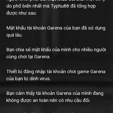
do phổ biến nhất mà Typhu88 đã tổng hợp
được như sau:
Mật khẩu tài khoản Garena của bạn đã sử dụng
quá lâu.
Bạn chia sẻ mật khẩu của mình cho nhiều người
cùng chơi tại Garena.
Thiết bị đăng nhập tài khoản chơi game Garena
của bạn bị dính virus.
Bạn cảm thấy tài khoản Garena của mình đang
không được an toàn nên có nhu cầu đổi.