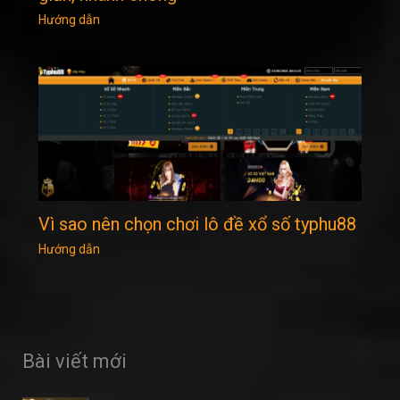
Hướng dẫn
Vì sao nên chọn chơi lô đề xổ số typhu88
Hướng dẫn
Bài viết mới