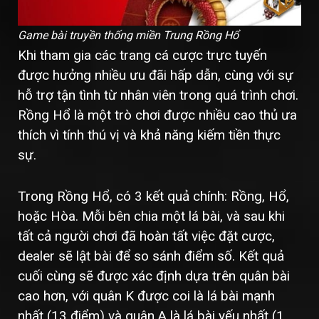
Game bài truyền thống miền Trung Rồng Hổ
Khi tham gia các trang cá cược trực tuyến
được hưởng nhiều ưu đãi hấp dẫn, cùng với sự
hỗ trợ tận tình từ nhân viên trong quá trình chơi.
Rồng Hổ là một trò chơi được nhiều cao thủ ưa
thích vì tính thú vị và khả năng kiếm tiền thực
sự.
Trong Rồng Hổ, có 3 kết quả chính: Rồng, Hổ,
hoặc Hòa. Mỗi bên chia một lá bài, và sau khi
tất cả người chơi đã hoàn tất việc đặt cược,
dealer sẽ lật bài để so sánh điểm số. Kết quả
cuối cùng sẽ được xác định dựa trên quân bài
cao hơn, với quân K được coi là lá bài mạnh
nhất (13 điểm) và quân A là lá bài yếu nhất (1