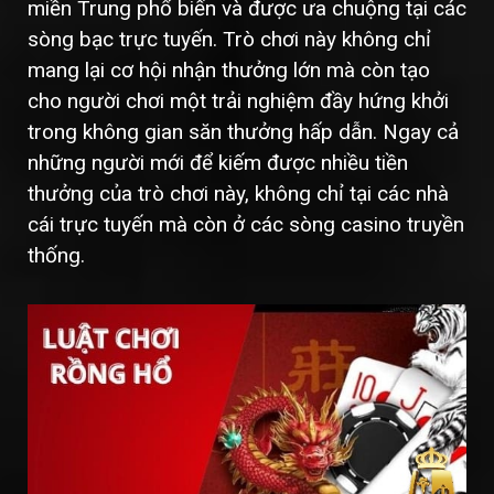
miền Trung phổ biến và được ưa chuộng tại các
sòng bạc trực tuyến. Trò chơi này không chỉ
mang lại cơ hội nhận thưởng lớn mà còn tạo
cho người chơi một trải nghiệm đầy hứng khởi
trong không gian săn thưởng hấp dẫn. Ngay cả
những người mới để kiếm được nhiều tiền
thưởng của trò chơi này, không chỉ tại các nhà
cái trực tuyến mà còn ở các sòng casino truyền
thống.