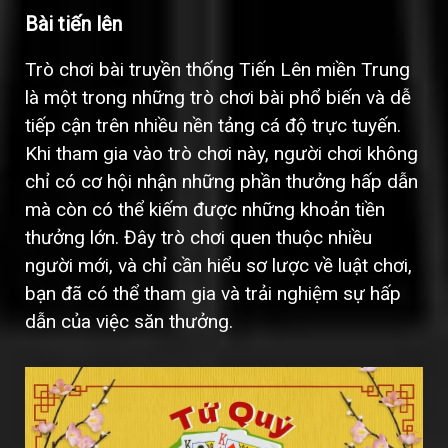
Bài tiến lên
Trò chơi bài truyền thống Tiến Lên miền Trung
là một trong những trò chơi bài phổ biến và dễ
tiếp cận trên nhiều nền tảng cá độ trực tuyến.
Khi tham gia vào trò chơi này, người chơi không
chỉ có cơ hội nhận những phần thưởng hấp dẫn
mà còn có thể kiếm được những khoản tiền
thưởng lớn. Đây trò chơi quen thuộc nhiều
người mới, và chỉ cần hiểu sơ lược về luật chơi,
bạn đã có thể tham gia và trải nghiệm sự hấp
dẫn của việc săn thưởng.