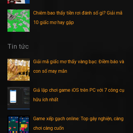
Chiêm bao thấy tiền rơi đánh số gì? Giải mã
10 giấc mơ hay gặp
Tin tức
Giải mã giấc mơ thấy vàng bạc: Điềm báo và
con số may mắn
Giả lập chơi game iOS trên PC với 7 công cụ
hữu ích nhất
Game xếp gạch online: Top gây nghiện, càng
chơi càng cuốn