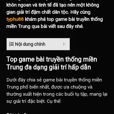
khôn ngoan và tinh tế đã tạo nên một không
gian giải trí đậm chất dân tộc. Hãy cùng
typhu88
khám phá top game bài truyền thống
miền Trung qua bài viết sau đây nhé.
Nội dung chính
Top game bài truyền thống miền
Trung đa dạng giải trí hấp dẫn
Dưới đây chia sẻ game bài truyền thống miền
Trung phổ biến nhất, được ưa chuộng và
thường xuất hiện trong các buổi tụ tập, mang lại
sự giải trí đặc biệt. Cụ thể: