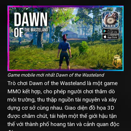
Game mobile mới nhất Dawn of the Wasteland
Trò chơi Dawn of the Wasteland là một game
MMO kết hợp, cho phép người chơi thăm dò
môi trường, thu thập nguồn tài nguyên và xây
dựng cơ sở cùng nhau. Giao diện đồ họa 3D
được chăm chút, tái hiện một thế giới hậu tận
thế với thành phố hoang tàn và cảnh quan độc