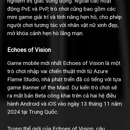
nghiệm thị giác sống động. Ngoài các hoạt
động PvE và PvP, trò chơi cũng bao gồm các
mini game giải trí và tính năng hẹn hò, cho phép
người chơi tương tác với nhân vật nữ xinh đẹp,
mở khóa cảnh hẹn hò lãng mạn.
Echoes of Vision
Game mobile mới nhất Echoes of Vision là một
trò chơi nhập vai chiến thuật mới từ Azure
Flame Studio, nhà phát triển đã có tiếng với tựa
game Banner of the Maid. Dự kiến trò chơi sẽ
ra mắt bản Beta công khai trên cả hai hệ điều
hành Android và iOS vào ngày 13 tháng 11 năm
2024 tại Trung Quốc.
Trong thế giới của Echoes of Vision, câu