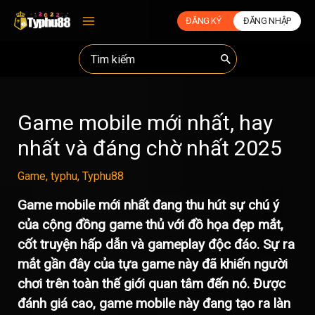
ĐĂNG KÝ
ĐĂNG NHẬP
Main
Menu
Search
for:
Game mobile mới nhất, hay
nhất và đáng chờ nhất 2025
Game
,
typhu
,
Typhu88
Game mobile mới nhất đang thu hút sự chú ý
của cộng đồng game thủ với đồ họa đẹp mắt,
cốt truyện hấp dẫn và gameplay độc đáo. Sự ra
mắt gần đây của tựa game này đã khiến người
chơi trên toàn thế giới quan tâm đến nó. Được
đánh giá cao, game mobile này đang tạo ra làn