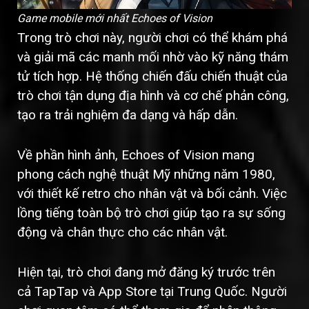
Game mobile mới nhất Echoes of Vision
Trong trò chơi này, người chơi có thể khám phá
và giải mã các manh mối nhờ vào kỹ năng thám
tử tích hợp. Hệ thống chiến đấu chiến thuật của
trò chơi tận dụng địa hình và cơ chế phản công,
tạo ra trải nghiệm đa dạng và hấp dẫn.
Về phần hình ảnh, Echoes of Vision mang
phong cách nghệ thuật Mỹ những năm 1980,
với thiết kế retro cho nhân vật và bối cảnh. Việc
lồng tiếng toàn bộ trò chơi giúp tạo ra sự sống
động và chân thực cho các nhân vật.
Hiện tại, trò chơi đang mở đăng ký trước trên
cả TapTap và App Store tại Trung Quốc. Người