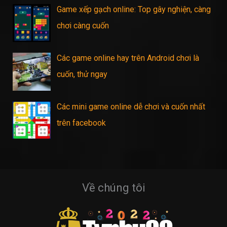
Game xếp gạch online: Top gây nghiện, càng
chơi càng cuốn
Các game online hay trên Android chơi là
cuốn, thử ngay
Các mini game online dễ chơi và cuốn nhất
trên facebook
Về chúng tôi