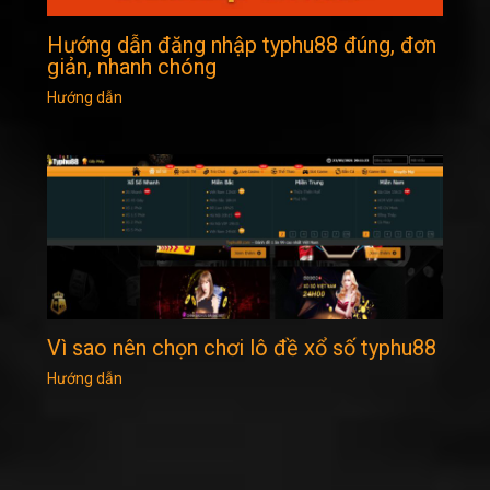
Hướng dẫn đăng nhập typhu88 đúng, đơn
giản, nhanh chóng
Hướng dẫn
Vì sao nên chọn chơi lô đề xổ số typhu88
Hướng dẫn