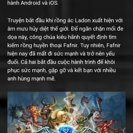
hành Android và iOS.
Truyện bắt đầu khi rồng ác Ladon xuất hiện với
âm mưu hủy diệt thế giới. Để ngăn chặn mối đe
dọa này, công chúa kiêu hãnh quyết định tìm
kiếm rồng huyền thoại Fafnir. Tuy nhiên, Fafnir
hiện nay đã mất đi sức mạnh và trở nên yếu
đuối. Cả hai bắt đầu cuộc hành trình để khôi
phục sức mạnh, gặp gỡ và kết bạn với nhiều
anh hùng mạnh mẽ.