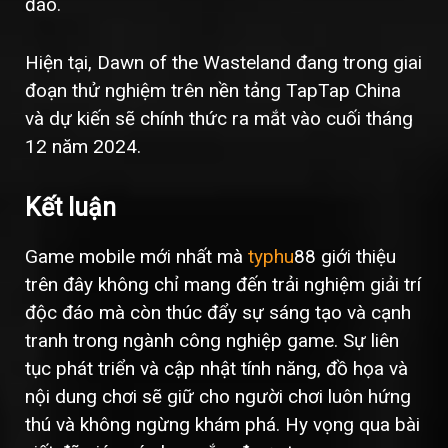
đáo.
Hiện tại, Dawn of the Wasteland đang trong giai
đoạn thử nghiệm trên nền tảng TapTap China
và dự kiến sẽ chính thức ra mắt vào cuối tháng
12 năm 2024.
Kết luận
Game mobile mới nhất mà
typhu
88 giới thiệu
trên đây không chỉ mang đến trải nghiệm giải trí
độc đáo mà còn thúc đẩy sự sáng tạo và cạnh
tranh trong ngành công nghiệp game. Sự liên
tục phát triển và cập nhật tính năng, đồ họa và
nội dung chơi sẽ giữ cho người chơi luôn hứng
thú và không ngừng khám phá. Hy vọng qua bài