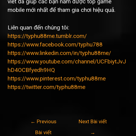
viết đã giúp các bạn nắm được top game
mobile mới nhất để tham gia chơi hiệu quả.
Liên quan đến chúng tôi:
https://typhu88me.tumblr.com/
https://www.facebook.com/typhu788
https://www.linkedin.com/in/typhu88me/
https://www.youtube.com/channel/UCFbiytJvJ
hD4OCBfyedh9HQ
https://www.pinterest.com/typhu88me
https://twitter.com/typhu88me
Điều
←
Previous
Next Bài viết
hướng
Bài viết
→