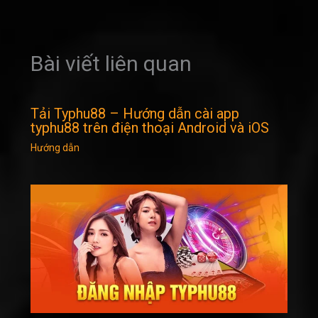
viết
Bài viết liên quan
Tải Typhu88 – Hướng dẫn cài app
typhu88 trên điện thoại Android và iOS
Hướng dẫn