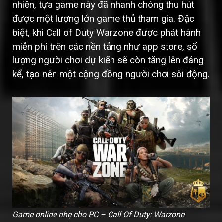
nhiên, tựa game này đã nhanh chóng thu hút
được một lượng lớn game thủ tham gia. Đặc
biệt, khi Call of Duty Warzone được phát hành
miễn phí trên các nền tảng như app store, số
lượng người chơi dự kiến sẽ còn tăng lên đáng
kể, tạo nên một cộng đồng người chơi sôi động.
Game online nhẹ cho PC – Call Of Duty: Warzone