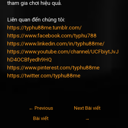
tham gia chơi hiệu quả.
Liên quan đến chúng tôi:
https://typhu88me.tumblr.com/
https://www.facebook.com/typhu788
https://www.linkedin.com/in/typhu88me/
https://www.youtube.com/channel/UCFbiytJvJ
hD4OCBfyedh9HQ
https://www.pinterest.com/typhu88me
https://twitter.com/typhu88me
Điều
←
Previous
Next Bài viết
hướng
Bài viết
→
bài