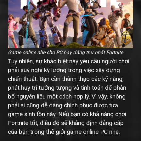
Game online nhẹ cho PC hay đáng thử nhất Fortnite
Tuy nhiên, sự khác biệt này yêu cầu người chơi
phải suy nghĩ kỹ lưỡng trong việc xây dựng
chiến thuật. Bạn cần thành thạo các kỹ năng,
phát huy trí tưởng tượng và tính toán để phân
bổ nguyên liệu một cách hợp lý. Vì vậy, không
phải ai cũng dễ dàng chinh phục được tựa
game sinh tồn này. Nếu bạn có khả năng chơi
Fortnite tốt, điều đó sẽ khẳng định đẳng cấp
của bạn trong thế giới game online PC nhẹ.