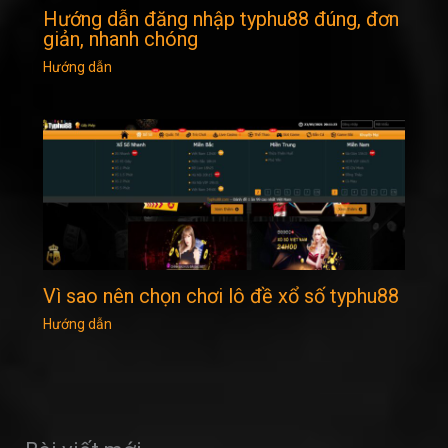
Hướng dẫn đăng nhập typhu88 đúng, đơn
giản, nhanh chóng
Hướng dẫn
Vì sao nên chọn chơi lô đề xổ số typhu88
Hướng dẫn