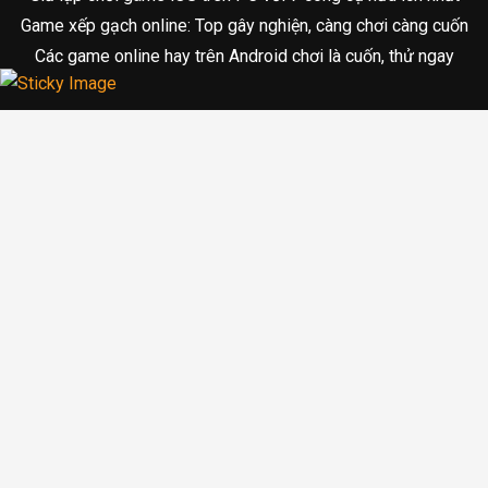
Game xếp gạch online: Top gây nghiện, càng chơi càng cuốn
Các game online hay trên Android chơi là cuốn, thử ngay
Lấy mã
Có thể bạn cần
typhu88
app typhu88
khuyến mãi typhu88
slot typhu88
lô đề typhu88
xóc đĩa typhu88
tỷ phú 888
tpviet38
Copyright © 2026 Typhu88. Nhà tài trợ
Cf68
,
Cfun68
,
Gi88