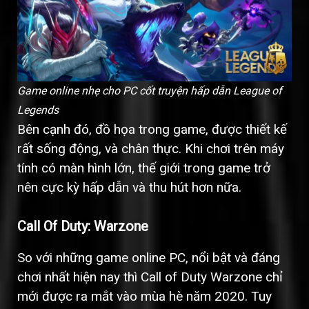
Game online nhẹ cho PC cốt truyện hấp dẫn League of
Legends
Bên cạnh đó, đồ họa trong game, được thiết kế
rất sống động, và chân thực. Khi chơi trên máy
tính có màn hình lớn, thế giới trong game trở
nên cực kỳ hấp dẫn và thu hút hơn nữa.
Call Of Duty: Warzone
So với những game online PC, nổi bật và đáng
chơi nhất hiện nay thì Call of Duty Warzone chỉ
mới được ra mắt vào mùa hè năm 2020. Tuy