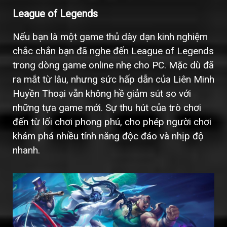
League of Legends
Nếu bạn là một game thủ dày dạn kinh nghiệm
chắc chắn bạn đã nghe đến League of Legends
trong dòng game online nhẹ cho PC. Mặc dù đã
ra mắt từ lâu, nhưng sức hấp dẫn của Liên Minh
Huyền Thoại vẫn không hề giảm sút so với
những tựa game mới. Sự thu hút của trò chơi
đến từ lối chơi phong phú, cho phép người chơi
khám phá nhiều tính năng độc đáo và nhịp độ
nhanh.