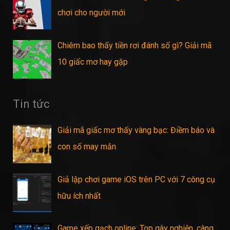
chơi cho người mới
Chiêm bao thấy tiền rơi đánh số gì? Giải mã
10 giấc mơ hay gặp
Tin tức
Giải mã giấc mơ thấy vàng bạc: Điềm báo và
con số may mắn
Giả lập chơi game iOS trên PC với 7 công cụ
hữu ích nhất
Game xếp gạch online: Top gây nghiện, càng