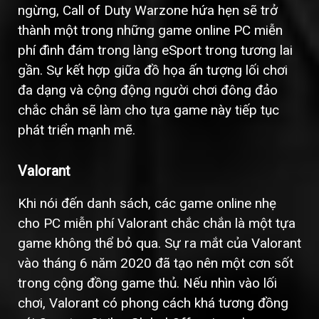
ngừng, Call of Duty Warzone hứa hẹn sẽ trở
thành một trong những game online PC miễn
phí đình đám trong làng eSport trong tương lai
gần. Sự kết hợp giữa đồ họa ấn tượng lối chơi
đa dạng và cộng động người chơi đông đảo
chắc chắn sẽ làm cho tựa game này tiếp tục
phát triển mạnh mẽ.
Valorant
Khi nói đến danh sách, các game online nhẹ
cho PC miễn phí Valorant chắc chắn là một tựa
game không thể bỏ qua. Sự ra mắt của Valorant
vào tháng 6 năm 2020 đã tạo nên một cơn sốt
trong cộng đồng game thủ. Nếu nhìn vào lối
chơi, Valorant có phong cách khá tương đồng