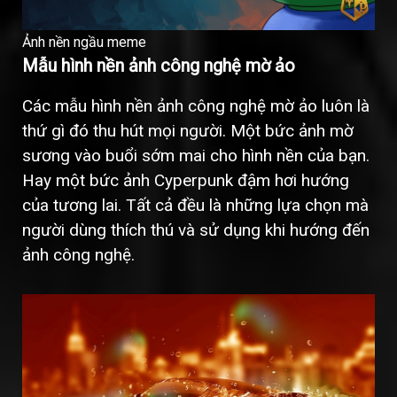
Ảnh nền ngầu meme
Mẫu hình nền ảnh công nghệ mờ ảo
Các mẫu hình nền ảnh công nghệ mờ ảo luôn là
thứ gì đó thu hút mọi người. Một bức ảnh mờ
sương vào buổi sớm mai cho hình nền của bạn.
Hay một bức ảnh Cyperpunk đậm hơi hướng
của tương lai. Tất cả đều là những lựa chọn mà
người dùng thích thú và sử dụng khi hướng đến
ảnh công nghệ.