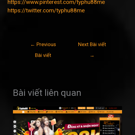
https://www.pinterest.com/typhu88me
https://twitter.com/typhu88me
Điều
←
Previous
Next Bài viết
hướng
Bài viết
→
bài
viết
Bài viết liên quan