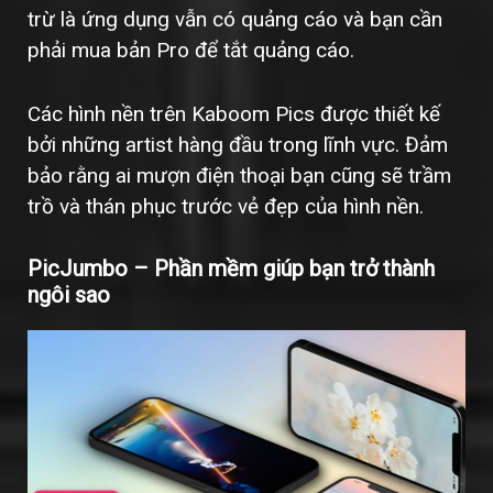
trừ là ứng dụng vẫn có quảng cáo và bạn cần
phải mua bản Pro để tắt quảng cáo.
Các hình nền trên Kaboom Pics được thiết kế
bởi những artist hàng đầu trong lĩnh vực. Đảm
bảo rằng ai mượn điện thoại bạn cũng sẽ trầm
trồ và thán phục trước vẻ đẹp của hình nền.
PicJumbo – Phần mềm giúp bạn trở thành
ngôi sao