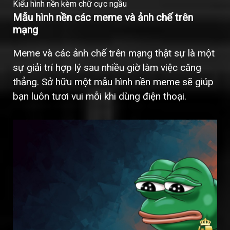
Kiểu hình nền kèm chữ cực ngầu
Mẫu hình nền các meme và ảnh chế trên
mạng
Meme và các ảnh chế trên mạng thật sự là một
sự giải trí hợp lý sau nhiều giờ làm việc căng
thẳng. Sở hữu một mẫu hình nền meme sẽ giúp
bạn luôn tươi vui mỗi khi dùng điện thoại.