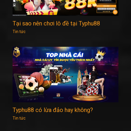
Tại sao nên chơi lô đề tại Typhu88
Tin tức
Typhu88 có lừa đảo hay không?
Tin tức