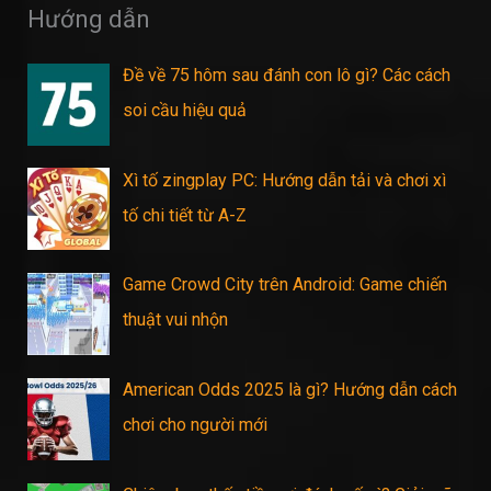
Hướng dẫn
Đề về 75 hôm sau đánh con lô gì? Các cách
soi cầu hiệu quả
Xì tố zingplay PC: Hướng dẫn tải và chơi xì
tố chi tiết từ A-Z
Game Crowd City trên Android: Game chiến
thuật vui nhộn
American Odds 2025 là gì? Hướng dẫn cách
chơi cho người mới