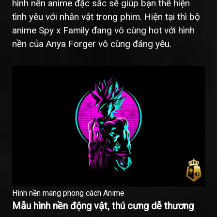
hình nền anime đặc sắc sẽ giúp bạn thể hiện
tình yêu với nhân vật trong phim. Hiện tại thì bộ
anime Spy x Family đang vô cùng hot với hình
nền của Anya Forger vô cùng đáng yêu.
Hình nền mang phong cách Anime
Mẫu hình nền động vật, thú cưng dễ thương