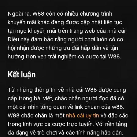
Ngoài ra, W88 còn có nhiều chương trình
khuyến mãi khác đang được cập nhật liên tục
tại mục khuyến mãi trên trang web của nhà cái.
Điều này đảm bảo rằng người chơi luôn có cơ
hội nhận được những ưu đãi hấp dẫn và tận
hưởng trọn vẹn trải nghiệm cá cược tại W88.
Kết luận
Từ những thông tin về nhà cái W88 được cung
cấp trong bài viết, chắc chắn người đọc đã có
một cái nhìn tổng quan về link chuan của w88.
W88 chắc chắn là một
nhà cái uy tín
và đặc sắc
trong lĩnh vực cá cược trực tuyến. Với nền tảng
đa dạng về trò chơi và các tính năng hấp dẫn,