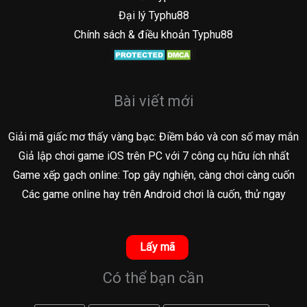
Đại lý Typhu88
Chính sách & điều khoản Typhu88
Bài viết mới
Giải mã giấc mơ thấy vàng bạc: Điềm báo và con số may mắn
Giả lập chơi game iOS trên PC với 7 công cụ hữu ích nhất
Game xếp gạch online: Top gây nghiện, càng chơi càng cuốn
Các game online hay trên Android chơi là cuốn, thử ngay
Lấy mã
Có thể bạn cần