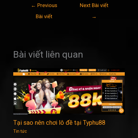
Điều
←
Previous
Next Bài viết
hướng
Bài viết
→
bài
viết
Bài viết liên quan
Tại sao nên chơi lô đề tại Typhu88
Tin tức