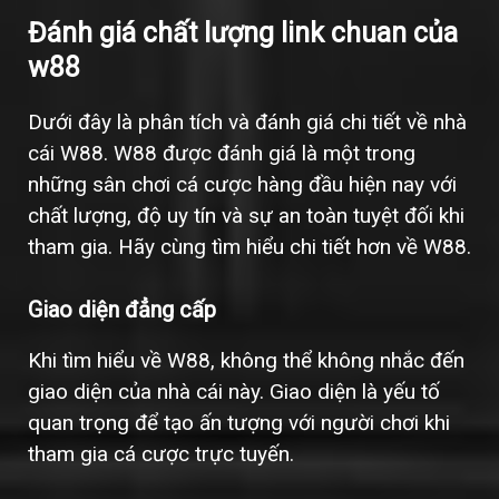
Đánh giá chất lượng link chuan của
w88
Dưới đây là phân tích và đánh giá chi tiết về nhà
cái W88. W88 được đánh giá là một trong
những sân chơi cá cược hàng đầu hiện nay với
chất lượng, độ uy tín và sự an toàn tuyệt đối khi
tham gia. Hãy cùng tìm hiểu chi tiết hơn về W88.
Giao diện đẳng cấp
Khi tìm hiểu về W88, không thể không nhắc đến
giao diện của nhà cái này. Giao diện là yếu tố
quan trọng để tạo ấn tượng với người chơi khi
tham gia cá cược trực tuyến.