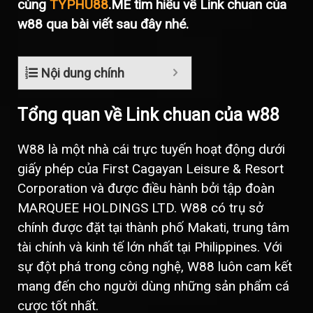
cùng
TYPHU88
.ME tìm hiểu về Link chuan của
w88 qua bài viết sau đây nhé.
Nội dung chính
Tổng quan về Link chuan của w88
W88 là một nhà cái trực tuyến hoạt động dưới
giấy phép của First Cagayan Leisure & Resort
Corporation và được điều hành bởi tập đoàn
MARQUEE HOLDINGS LTD. W88 có trụ sở
chính được đặt tại thành phố Makati, trung tâm
tài chính và kinh tế lớn nhất tại Philippines. Với
sự đột phá trong công nghệ, W88 luôn cam kết
mang đến cho người dùng những sản phẩm cá
cược tốt nhất.