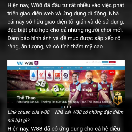
Hiện nay, W88 đã đầu tư rất nhiều vào việc phát
triển giao diện web và ứng dụng di động. Nhà
cái này sở hữu giao diện tối giản và dễ sử dụng,
đặc biệt phù hợp cho cả những người chơi mới.
Đảm bảo hình ảnh và đề mục được sắp xếp rõ
ràng, ấn tượng, và có tính thẩm mỹ cao.
Link chuan của w88 – Nhà cái W88 có những đặc điểm
nổi bật gì?
Hiện nay, W88 đã có ứng dụng cho cả hệ điều