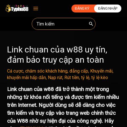
ĐĂNG KÝ
ĐĂNG NHẬP
Main
Menu
Search
for:
Link chuan của w88 uy tín,
đảm bảo truy cập an toàn
Cá cược
,
chăm sóc khách hàng
,
đẳng cấp
,
Khuyến mãi
,
khuyến mãi hấp dẫn
,
Nạp rút
,
Rút tiền
,
tỷ lệ
,
tỷ lệ kèo
Link chuan của w88 đã trở thành một trong
những từ khóa nổi tiếng và được tìm kiếm nhiều
trên Internet. Người dùng sẽ dễ dàng cho việc
tìm kiếm và truy cập vào trang web chính thức
của W88 nhờ sự hiện đại của công nghệ. Hãy