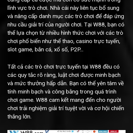
lĩnh vực trò chơi. Nhà cái này liên tục bổ sung
và nâng cấp danh mục các trò chơi để đáp ứng
nhu cầu giải trí của người chơi. Tại W88, bạn có
thể lựa chọn từ nhiều hình thức chơi với các trò
chơi phổ biến như thể thao, casino trực tuyến,
slot game, bắn cá, xổ số, P2P…
Tất cả các trò chơi trực tuyến tại W88 đều có
các quy tắc rõ ràng, luật chơi được minh bạch
và mức thưởng hấp dẫn. Bạn có thể yên tâm về
tính minh bạch và công bằng trong quá trình
chơi game. W88 cam kết mang đến cho người
chơi trải nghiệm giải trí tuyệt vời và cơ hội chiến
thắng lớn.