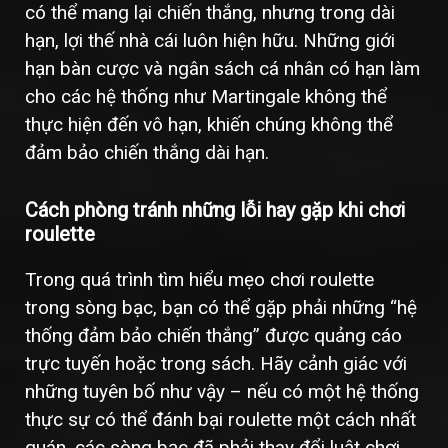
có thể mang lại chiến thắng, nhưng trong dài
hạn, lợi thế nhà cái luôn hiện hữu. Những giới
hạn bàn cược và ngân sách cá nhân có hạn làm
cho các hệ thống như Martingale không thể
thực hiện đến vô hạn, khiến chúng không thể
đảm bảo chiến thắng dài hạn.
Cách phòng tránh những lỗi hay gặp khi chơi
roulette
Trong quá trình tìm hiểu mẹo chơi roulette
trong sòng bạc, bạn có thể gặp phải những “hệ
thống đảm bảo chiến thắng” được quảng cáo
trực tuyến hoặc trong sách. Hãy cảnh giác với
những tuyên bố như vậy – nếu có một hệ thống
thực sự có thể đánh bại roulette một cách nhất
quán, các sòng bạc đã phải thay đổi luật chơi