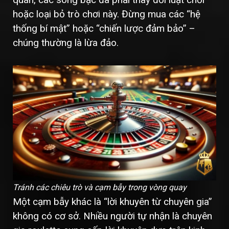
hoặc loại bỏ trò chơi này. Đừng mua các “hệ
thống bí mật” hoặc “chiến lược đảm bảo” –
chúng thường là lừa đảo.
Tránh các chiêu trò và cạm bẫy trong vòng quay
Một cạm bẫy khác là “lời khuyên từ chuyên gia”
không có cơ sở. Nhiều người tự nhận là chuyên