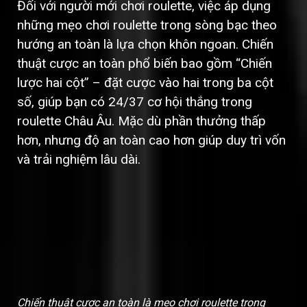
Đối với người mới chơi roulette, việc áp dụng
những mẹo chơi roulette trong sòng bạc theo
hướng an toàn là lựa chọn khôn ngoan. Chiến
thuật cược an toàn phổ biến bao gồm “Chiến
lược hai cột” – đặt cược vào hai trong ba cột
số, giúp bạn có 24/37 cơ hội thắng trong
roulette Châu Âu. Mặc dù phần thưởng thấp
hơn, nhưng độ an toàn cao hơn giúp duy trì vốn
và trải nghiệm lâu dài.
Chiến thuật cược an toàn là mẹo chơi roulette trong