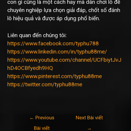
con gì cũng là một cách hay mà dân chơi lô đề
chuyên nghiệp lựa chọn giải đáp, chốt số đánh
lô hiệu quả và được áp dụng phổ biến.
Liên quan đến chúng tôi:
https://www.facebook.com/typhu788
https://www.linkedin.com/in/typhu88me/
https://www.youtube.com/channel/UCFbiytJvJ
hD4OCBfyedh9HQ
https://www.pinterest.com/typhu88me
https://twitter.com/typhu88me
Điều
←
Previous
Next Bài viết
hướng
Bài viết
→