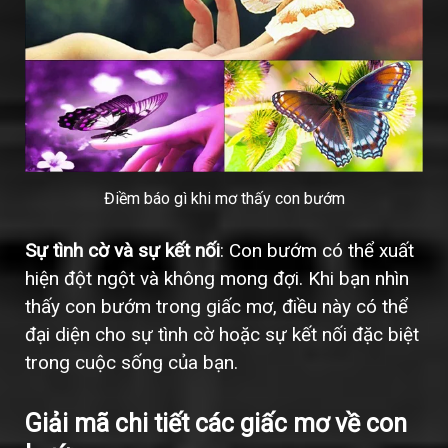
Điềm báo gì khi mơ thấy con bướm
Sự tình cờ và sự kết nối
: Con bướm có thể xuất
hiện đột ngột và không mong đợi. Khi bạn nhìn
thấy con bướm trong giấc mơ, điều này có thể
đại diện cho sự tình cờ hoặc sự kết nối đặc biệt
trong cuộc sống của bạn.
Giải mã chi tiết các giấc mơ về con