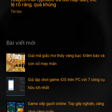
lệ rõ ràng, quà khủng
Tin tức
Bài viết mới
Giải mã giấc mơ thấy vàng bạc: Điềm báo và
con số may mắn
Giả lập chơi game iOS trên PC với 7 công cụ
hữu ích nhất
Game xếp gạch online: Top gây nghiện, càng
chơi càng cuốn