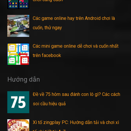
Các game online hay trên Android chơi là
cuốn, thử ngay
Các mini game online dễ chơi và cuốn nhất
trên facebook
Hướng dẫn
Đề về 75 hôm sau đánh con lô gì? Các cách
soi cầu hiệu quả
Xì tố zingplay PC: Hướng dẫn tải và chơi xì