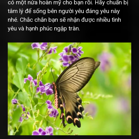
có một nửa hoàn mỹ cho bạn rồi. Hãy chuẩn bị
tâm lý để sống bên người yêu đáng yêu này
nhé. Chắc chắn bạn sẽ nhận được nhiều tình
yêu và hạnh phúc ngập tràn.