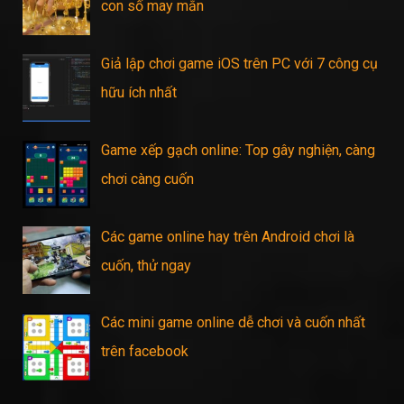
con số may mắn
Giả lập chơi game iOS trên PC với 7 công cụ
hữu ích nhất
Game xếp gạch online: Top gây nghiện, càng
chơi càng cuốn
Các game online hay trên Android chơi là
cuốn, thử ngay
Các mini game online dễ chơi và cuốn nhất
trên facebook