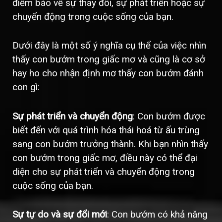
điềm báo về sự thay đổi, sự phát triển hoặc sự
chuyển động trong cuộc sống của bạn.
Dưới đây là một số ý nghĩa cụ thể của việc nhìn
thấy con bướm trong giấc mơ và cũng là cơ sở
hay ho cho nhận định mơ thấy con bướm đánh
con gì:
Sự phát triển và chuyển động
: Con bướm được
biết đến với quá trình hóa thái hoá từ ấu trùng
sang con bướm trưởng thành. Khi bạn nhìn thấy
con bướm trong giấc mơ, điều này có thể đại
diện cho sự phát triển và chuyển động trong
cuộc sống của bạn.
Sự tự do và sự đổi mới
: Con bướm có khả năng