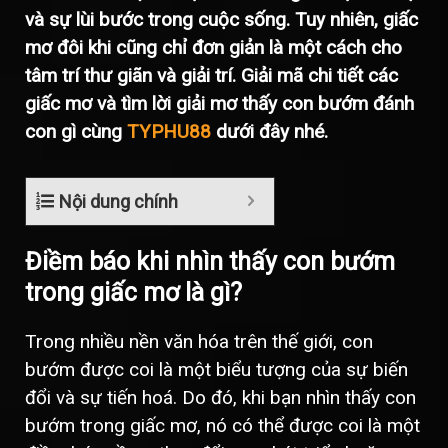
và sự lùi bước trong cuộc sống. Tuy nhiên, giấc
mơ đôi khi cũng chỉ đơn giản là một cách cho
tâm trí thư giãn và giải trí. Giải mã chi tiết các
giấc mơ và tìm lời giải mơ thấy con bướm đánh
con gì cùng
TYPHU88
dưới đây nhé.
Nội dung chính
Điềm báo khi nhìn thấy con bướm
trong giấc mơ là gì?
Trong nhiều nền văn hóa trên thế giới, con
bướm được coi là một biểu tượng của sự biến
đổi và sự tiến hoá. Do đó, khi bạn nhìn thấy con
bướm trong giấc mơ, nó có thể được coi là một