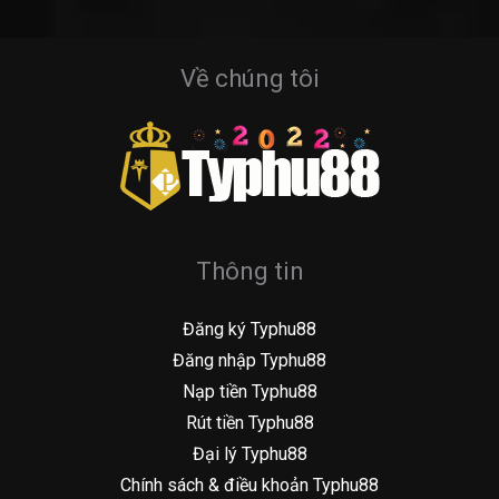
Về chúng tôi
Thông tin
Đăng ký Typhu88
Đăng nhập Typhu88
Nạp tiền Typhu88
Rút tiền Typhu88
Đại lý Typhu88
Chính sách & điều khoản Typhu88