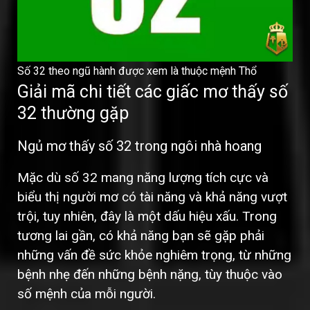
Số 32 theo ngũ hành được xem là thuộc mệnh Thổ
Giải mã chi tiết các giấc mơ thấy số
32 thường gặp
Ngủ mơ thấy số 32 trong ngôi nhà hoang
Mặc dù số 32 mang năng lượng tích cực và
biểu thị người mơ có tài năng và khả năng vượt
trội, tuy nhiên, đây là một dấu hiệu xấu. Trong
tương lai gần, có khả năng bạn sẽ gặp phải
những vấn đề sức khỏe nghiêm trọng, từ những
bệnh nhẹ đến những bệnh nặng, tùy thuộc vào
số mệnh của mỗi người.