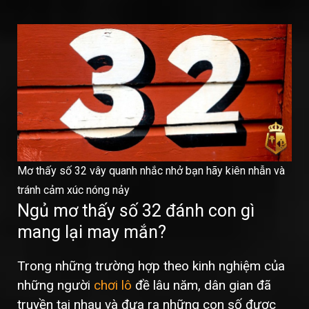
Mơ thấy số 32 vây quanh nhắc nhở bạn hãy kiên nhẫn và
tránh cảm xúc nóng nảy
Ngủ mơ thấy số 32 đánh con gì
mang lại may mắn?
Trong những trường hợp theo kinh nghiệm của
những người
chơi lô
đề lâu năm, dân gian đã
truyền tai nhau và đưa ra những con số được