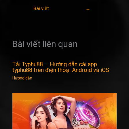
hướng
Bài viết
→
bài
viết
Bài viết liên quan
Tải Typhu88 – Hướng dẫn cài app
typhu88 trên điện thoại Android và iOS
Hướng dẫn