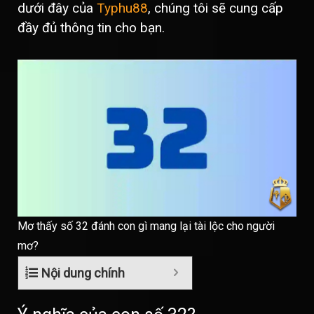
dưới đây của
Typhu88
, chúng tôi sẽ cung cấp
đầy đủ thông tin cho bạn.
Mơ thấy số 32 đánh con gì mang lại tài lộc cho người
mơ?
Nội dung chính