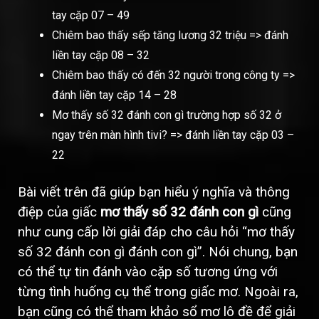
tay cặp 07 – 49
Chiêm bao thấy sếp tăng lương 32 triệu => đánh
liền tay cặp 08 – 32
Chiêm bao thấy có đến 32 người trong công ty =>
đánh liền tay cặp 14 – 28
Mơ thấy số 32 đánh con gì trường hợp số 32 ở
ngay trên màn hình tivi? => đánh liền tay cặp 03 –
22
Bài viết trên đã giúp bạn hiểu ý nghĩa và thông
điệp của giấc
mơ thấy số 32 đánh con gì
cũng
như cung cấp lời giải đáp cho câu hỏi “mơ thấy
số 32 đánh con gì đánh con gì”. Nói chung, bạn
có thể tự tin đánh vào cặp số tương ứng với
từng tình huống cụ thể trong giấc mơ. Ngoài ra,
bạn cũng có thể tham khảo sổ mơ lô đề để giải