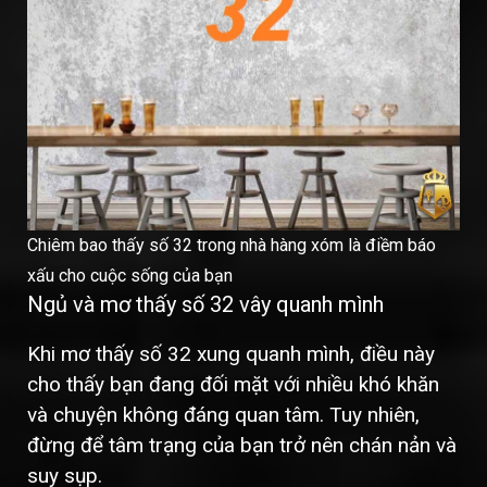
Chiêm bao thấy số 32 trong nhà hàng xóm là điềm báo
xấu cho cuộc sống của bạn
Ngủ và mơ thấy số 32 vây quanh mình
Khi mơ thấy số 32 xung quanh mình, điều này
cho thấy bạn đang đối mặt với nhiều khó khăn
và chuyện không đáng quan tâm. Tuy nhiên,
đừng để tâm trạng của bạn trở nên chán nản và
suy sụp.