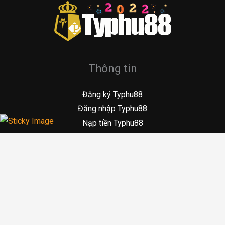
Thông tin
Đăng ký Typhu88
Đăng nhập Typhu88
Nạp tiền Typhu88
Rút tiền Typhu88
Đại lý Typhu88
Chính sách & điều khoản Typhu88
Bài viết mới