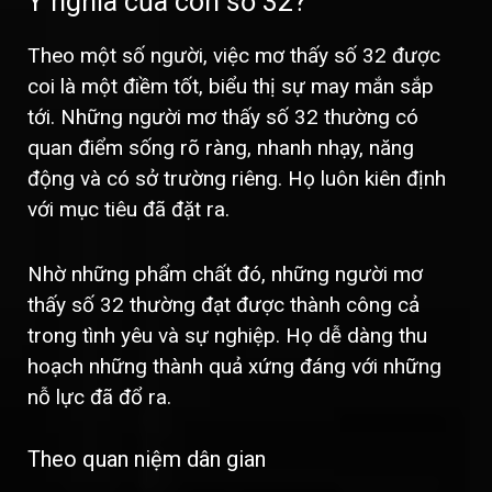
Ý nghĩa của con số 32?
Theo một số người, việc mơ thấy số 32 được
coi là một điềm tốt, biểu thị sự may mắn sắp
tới. Những người mơ thấy số 32 thường có
quan điểm sống rõ ràng, nhanh nhạy, năng
động và có sở trường riêng. Họ luôn kiên định
với mục tiêu đã đặt ra.
Nhờ những phẩm chất đó, những người mơ
thấy số 32 thường đạt được thành công cả
trong tình yêu và sự nghiệp. Họ dễ dàng thu
hoạch những thành quả xứng đáng với những
nỗ lực đã đổ ra.
Theo quan niệm dân gian