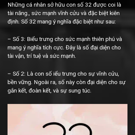
Những cá nhân sở hữu con số 32 được coi là
tài năng., sức mạnh vĩnh cửu và đặc biệt kiên
định. Số 32 mang ý nghĩa đặc biệt như sau:
– Số 3: Biểu trưng cho sức mạnh thiên phú và
mang ý nghĩa tích cực. Đây là số đại diện cho
tài vận, trí tuệ và sức mạnh.
– Số 2: Là con số iểu trưng cho sự vĩnh cửu,
bền vững. Ngoài ra, số này còn đại diện cho sự
gắn kết, đoàn kết, và sự sung túc.