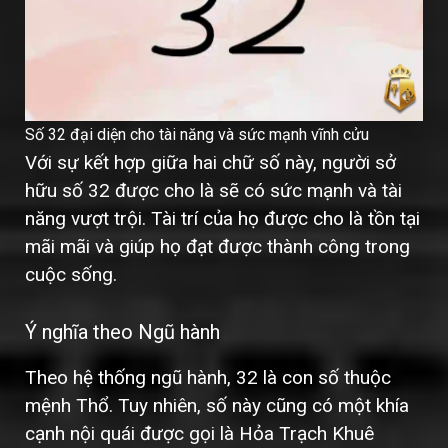
Số 32 đại diện cho tài năng và sức mạnh vĩnh cửu
Với sự kết hợp giữa hai chữ số này, người sở
hữu số 32 được cho là sẽ có sức mạnh và tài
năng vượt trội. Tài trí của họ được cho là tồn tại
mãi mãi và giúp họ đạt được thành công trong
cuộc sống.
Ý nghĩa theo Ngũ hành
Theo hệ thống ngũ hành, 32 là con số thuộc
mệnh Thổ. Tuy nhiên, số này cũng có một khía
cạnh nội quái được gọi là Hỏa Trạch Khuê