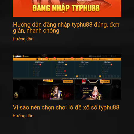
Hướng dẫn đăng nhập typhu88 đúng, đơn
giản, nhanh chóng
Hướng dẫn
Vì sao nên chọn chơi lô đề xổ số typhu88
Hướng dẫn