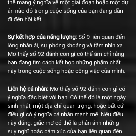
thể mang ý nghĩa về một giai đoạn hoặc một dự
án nào đó trong cuộc sống của bạn đang dần
đi đến hồi kết.
Sự kết hợp của năng lượng:
Số 9 liên quan đến
lòng nhân ái, sự phóng khoáng và tầm nhìn xa.
Mơ thấy số 92 đánh con gì có thể ám chỉ rằng
bạn đang tìm cách kết hợp những phẩm chất
này trong cuộc sống hoặc công việc của mình.
Liên hệ cá nhân:
Mơ thấy số 92 đánh con gì có
ý nghĩa đặc biệt với bạn. Có thể đó là một ngày
sinh nhật, một địa chỉ quan trọng, hoặc bất cứ
điều gì có ý nghĩa cá nhân mạnh mẽ. Nếu điều
này đúng, giấc mơ có thể là phản ánh những
suy nghĩ hoặc cảm xúc của bạn liên quan đến