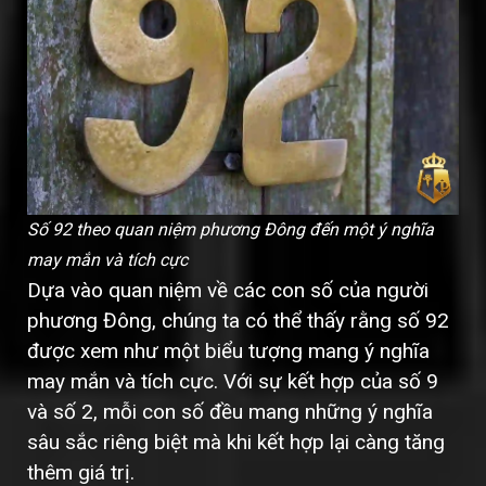
Số 92 theo quan niệm phương Đông đến một ý nghĩa
may mắn và tích cực
Dựa vào quan niệm về các con số của người
phương Đông, chúng ta có thể thấy rằng số 92
được xem như một biểu tượng mang ý nghĩa
may mắn và tích cực. Với sự kết hợp của số 9
và số 2, mỗi con số đều mang những ý nghĩa
sâu sắc riêng biệt mà khi kết hợp lại càng tăng
thêm giá trị.