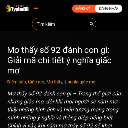
ĐĂNG KÝ
ĐĂNG NHẬP
Main
Menu
Search
for:
Mơ thấy số 92 đánh con gì:
Giải mã chi tiết ý nghĩa giấc
mơ
Điềm báo
,
Giấc mơ
,
Mơ thấy
,
ý nghĩa giấc mơ
Mơ thấy số 92 đánh con gì – Trong thế giới của
những giấc mơ, đôi khi mọi người sẽ nằm mơ
thấy những hình ảnh và hiện tượng mang trong
mình những ý nghĩa và thông điệp riêng biệt.
Chính vì vậy, khi nằm mơ thấy số 92 sẽ khơi