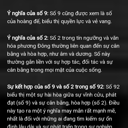
Ý nghĩa của số 9:
Số 9 cũng được xem là số
của hoàng đế, biểu thị quyền lực và vẻ vang.
Ý nghĩa của số 2:
Số 2 trong tín ngưỡng và văn
hóa phương Đông thường liên quan đến sự cân
bằng và hòa hợp, như âm và dương. Số này
thường gắn liền với sự hợp tác, đối tác và sự
cân bằng trong mọi mặt của cuộc sống.
Sự kết hợp của số 9 và số 2 trong số 92:
Số 92
biểu thị một sự hài hòa giữa sự vĩnh cửu, phát
đạt (số 9) và sự cân bằng, hòa hợp (số 2). Điều
này tạo ra một ý nghĩa may mắn rất mạnh mẽ,
nhất là đối với những ai đang tìm kiếm sự ổn
định lâu dài và sự phát triển trong sự nghiệp