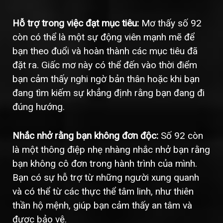
Hỗ trợ trong việc đạt mục tiêu:
Mơ thấy số 92
còn có thể là một sự động viên mạnh mẽ để
bạn theo đuổi và hoàn thành các mục tiêu đã
đặt ra. Giấc mơ này có thể đến vào thời điểm
bạn cảm thấy nghi ngờ bản thân hoặc khi bạn
đang tìm kiếm sự khẳng định rằng bạn đang đi
đúng hướng.
Nhắc nhở rằng bạn không đơn độc:
Số 92 còn
là một thông điệp nhẹ nhàng nhắc nhở bạn rằng
bạn không cô đơn trong hành trình của mình.
Bạn có sự hỗ trợ từ những người xung quanh
và có thể từ các thực thể tâm linh, như thiên
thần hộ mệnh, giúp bạn cảm thấy an tâm và
được bảo vệ.