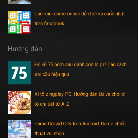
Các mini game online dễ chơi và cuốn nhất
trên facebook
Hướng dẫn
Đề về 75 hôm sau đánh con lô gì? Các cách
soi cầu hiệu quả
Xì tố zingplay PC: Hướng dẫn tải và chơi xì
tố chi tiết từ A-Z
Game Crowd City trên Android: Game chiến
thuật vui nhộn