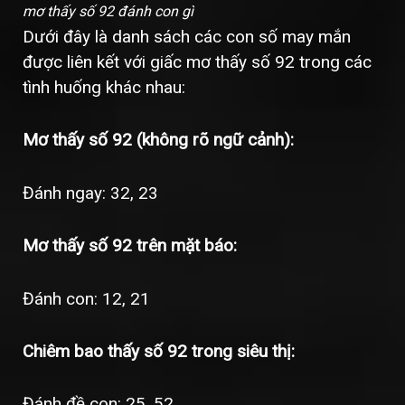
mơ thấy số 92 đánh con gì
Dưới đây là danh sách các con số may mắn
được liên kết với giấc mơ thấy số 92 trong các
tình huống khác nhau:
Mơ thấy số 92 (không rõ ngữ cảnh):
Đánh ngay: 32, 23
Mơ thấy số 92 trên mặt báo:
Đánh con: 12, 21
Chiêm bao thấy số 92 trong siêu thị:
Đánh đề con: 25, 52