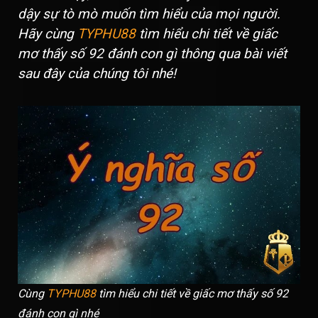
dậy sự tò mò muốn tìm hiểu của mọi người.
Hãy cùng
TYPHU88
tìm hiểu chi tiết về giấc
mơ thấy số 92 đánh con gì thông qua bài viết
sau đây của chúng tôi nhé!
Cùng
TYPHU88
tìm hiểu chi tiết về giấc mơ thấy số 92
đánh con gì nhé