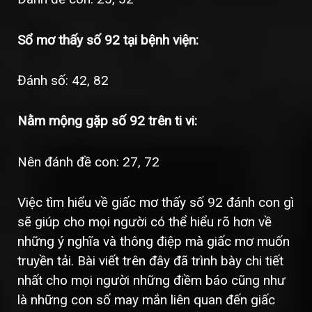
Sổ mơ thấy số 92 tại bệnh viện:
Đánh số: 42, 82
Nằm mộng gặp số 92 trên ti vi:
Nên đánh đề con: 27, 72
Việc tìm hiểu về giấc mơ thấy số 92 đánh con gì
sẽ giúp cho mọi người có thể hiểu rõ hơn về
những ý nghĩa và thông điệp mà giấc mơ muốn
truyền tải. Bài viết trên đây đã trình bày chi tiết
nhất cho mọi người những điềm báo cũng như
là những con số may mắn liên quan đến giấc