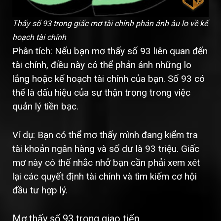
Thấy số 93 trong giấc mơ tài chính phản ánh âu lo về kế
hoạch tài chính
Phân tích: Nếu bạn mơ thấy số 93 liên quan đến
tài chính, điều này có thể phản ánh những lo
lắng hoặc kế hoạch tài chính của bạn. Số 93 có
thể là dấu hiệu của sự thận trọng trong việc
quản lý tiền bạc.
Ví dụ: Bạn có thể mơ thấy mình đang kiểm tra
tài khoản ngân hàng và số dư là 93 triệu. Giấc
mơ này có thể nhắc nhở bạn cần phải xem xét
lại các quyết định tài chính và tìm kiếm cơ hội
đầu tư hợp lý.
Mơ thấy số 93 trong giao tiếp