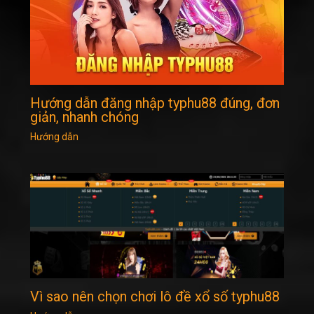
Hướng dẫn đăng nhập typhu88 đúng, đơn
giản, nhanh chóng
Hướng dẫn
Vì sao nên chọn chơi lô đề xổ số typhu88