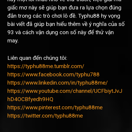
giấc mơ này sẽ giúp bạn đưa ra lựa chọn đúng
đắn trong các trò chơi lô đề. Typhu88 hy vọng
bài viết đã giúp bạn hiểu thêm về ý nghĩa của số
93 và cách vận dụng con số này để thử vận
may.
Liên quan đến chúng tôi:
https://typhu88me.tumblr.com/
https://www.facebook.com/typhu788
https://www.linkedin.com/in/typhu88me/
https://www.youtube.com/channel/UCFbiytJvJ
hD4OCBfyedh9HQ
https://www.pinterest.com/typhu88me
https://twitter.com/typhu88me