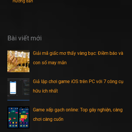
Hướng dẫn
Bài viết mới
Giải mã giấc mơ thấy vàng bạc: Điềm báo và
con số may mắn
Giả lập chơi game iOS trên PC với 7 công cụ
hữu ích nhất
Game xếp gạch online: Top gây nghiện, càng
chơi càng cuốn