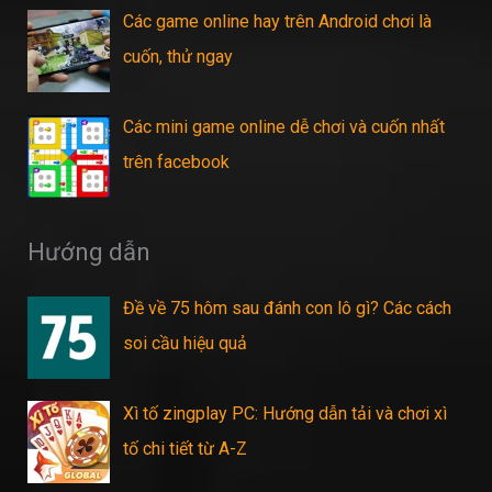
Các game online hay trên Android chơi là
cuốn, thử ngay
Các mini game online dễ chơi và cuốn nhất
trên facebook
Hướng dẫn
Đề về 75 hôm sau đánh con lô gì? Các cách
soi cầu hiệu quả
Xì tố zingplay PC: Hướng dẫn tải và chơi xì
tố chi tiết từ A-Z