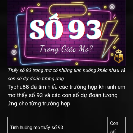
Thấy số 93 trong mơ có những tình huống khác nhau và
con số dự đoán tương ứng
Typhu88 đã tìm hiểu các trường hợp khi anh em
mơ thấy số 93 và các con số dự đoán tương
ứng cho từng trường hợp:
Con
Tình huống mơ thấy số 93
số