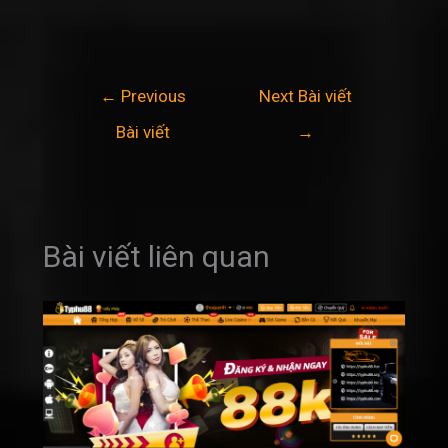
Điều
←
Previous
Next Bài viết
hướng
Bài viết
→
bài
viết
Bài viết liên quan