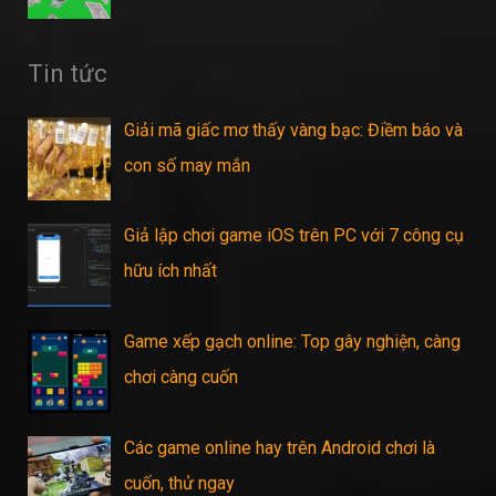
Tin tức
Giải mã giấc mơ thấy vàng bạc: Điềm báo và
con số may mắn
Giả lập chơi game iOS trên PC với 7 công cụ
hữu ích nhất
Game xếp gạch online: Top gây nghiện, càng
chơi càng cuốn
Các game online hay trên Android chơi là
cuốn, thử ngay