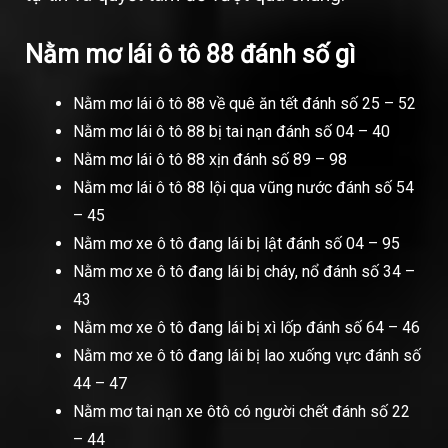
Nằm mơ lái ô tô 88 đánh số gì
Nằm mơ lái ô tô 88 về quê ăn tết đánh số 25 – 52
Nằm mơ lái ô tô 88 bị tai nạn đánh số 04 – 40
Nằm mơ lái ô tô 88 xịn đánh số 89 – 98
Nằm mơ lái ô tô 88 lội qua vũng nước đánh số 54
– 45
Nằm mơ xe ô tô đang lái bị lật đánh số 04 – 95
Nằm mơ xe ô tô đang lái bị cháy, nổ đánh số 34 –
43
Nằm mơ xe ô tô đang lái bị xì lốp đánh số 64 – 46
Nằm mơ xe ô tô đang lái bị lao xuống vực đánh số
44 – 47
Nằm mơ tai nạn xe ôtô có người chết đánh số 22
– 44