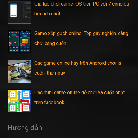
Giả lập chơi game iOS trên PC với 7 công cụ
hữu ích nhất
Game xếp gạch online: Top gây nghiện, càng
chơi càng cuốn
Các game online hay trên Android chơi là
cuốn, thử ngay
Các mini game online dễ chơi và cuốn nhất
trên facebook
Hướng dẫn