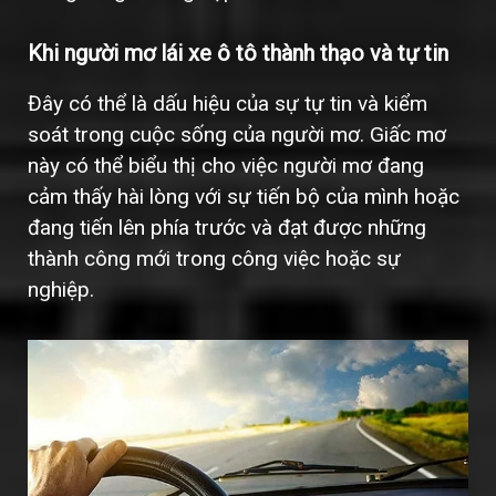
Khi người mơ lái xe ô tô thành thạo và tự tin
Đây có thể là dấu hiệu của sự tự tin và kiểm
soát trong cuộc sống của người mơ. Giấc mơ
này có thể biểu thị cho việc người mơ đang
cảm thấy hài lòng với sự tiến bộ của mình hoặc
đang tiến lên phía trước và đạt được những
thành công mới trong công việc hoặc sự
nghiệp.