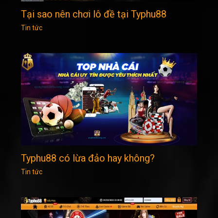
Tại sao nên chơi lô đề tại Typhu88
Tin tức
Typhu88 có lừa đảo hay không?
Tin tức