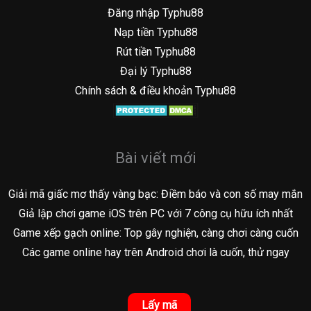
Đăng nhập Typhu88
Nạp tiền Typhu88
Rút tiền Typhu88
Đại lý Typhu88
Chính sách & điều khoản Typhu88
Bài viết mới
Giải mã giấc mơ thấy vàng bạc: Điềm báo và con số may mắn
Giả lập chơi game iOS trên PC với 7 công cụ hữu ích nhất
Game xếp gạch online: Top gây nghiện, càng chơi càng cuốn
Các game online hay trên Android chơi là cuốn, thử ngay
Lấy mã