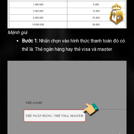
Mệnh giá
Bước 1:
Nhấn chọn vào hình thức thanh toán đó có
thể là: Thẻ ngân hàng hay thẻ visa và master.