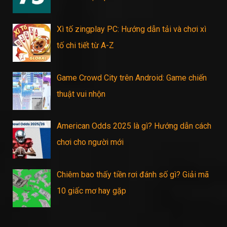
Xì tố zingplay PC: Hướng dẫn tải và chơi xì
tố chi tiết từ A-Z
Game Crowd City trên Android: Game chiến
thuật vui nhộn
American Odds 2025 là gì? Hướng dẫn cách
chơi cho người mới
Chiêm bao thấy tiền rơi đánh số gì? Giải mã
10 giấc mơ hay gặp