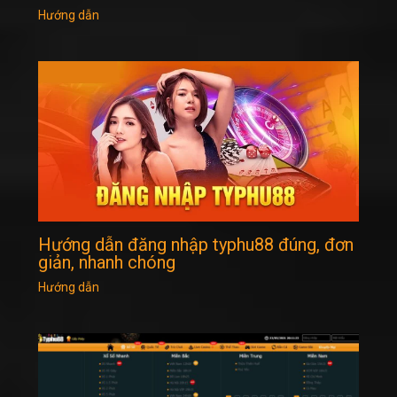
Hướng dẫn
Hướng dẫn đăng nhập typhu88 đúng, đơn
giản, nhanh chóng
Hướng dẫn