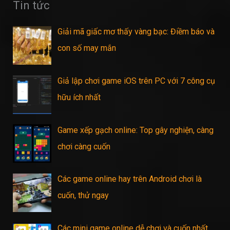
Tin tức
Giải mã giấc mơ thấy vàng bạc: Điềm báo và
con số may mắn
Giả lập chơi game iOS trên PC với 7 công cụ
hữu ích nhất
Game xếp gạch online: Top gây nghiện, càng
chơi càng cuốn
Các game online hay trên Android chơi là
cuốn, thử ngay
Các mini game online dễ chơi và cuốn nhất