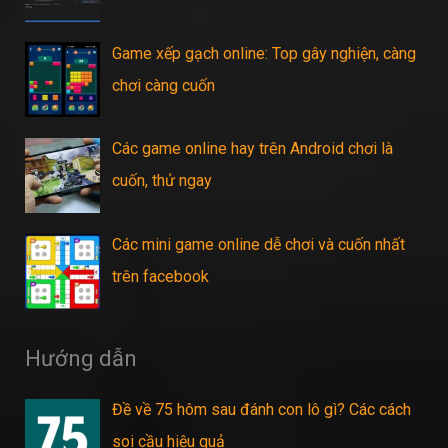
Game xếp gạch online: Top gây nghiện, càng
chơi càng cuốn
Các game online hay trên Android chơi là
cuốn, thử ngay
Các mini game online dễ chơi và cuốn nhất
trên facebook
Hướng dẫn
Đề về 75 hôm sau đánh con lô gì? Các cách
soi cầu hiệu quả