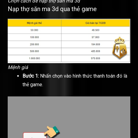
Chọn cách để nạp thợ săn ma 3d
Nạp thợ săn ma 3d qua thẻ game
Mệnh giá
Bước 1:
Nhấn chọn vào hình thức thanh toán đó là
thẻ game.