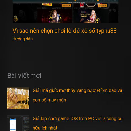
Vì sao nên chọn chơi lô đề xổ số typhu88
Hướng dẫn
Bài viết mới
Giải mã giấc mơ thấy vàng bạc: Điềm báo và
con số may mắn
Giả lập chơi game iOS trên PC với 7 công cụ
hữu ích nhất