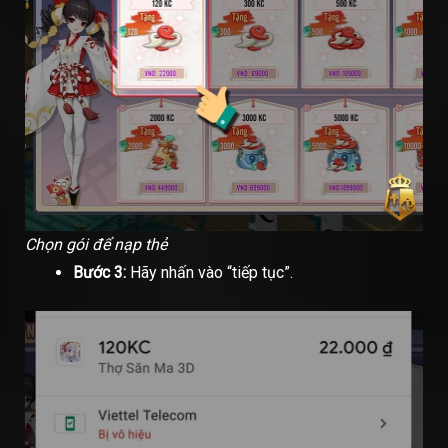
Chọn gói để nạp thẻ
Bước 3:
Hãy nhấn vào “tiếp tục”.