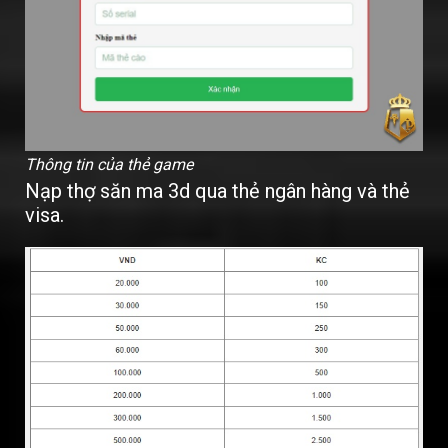
Thông tin của thẻ game
Nạp thợ săn ma 3d qua thẻ ngân hàng và thẻ
visa.