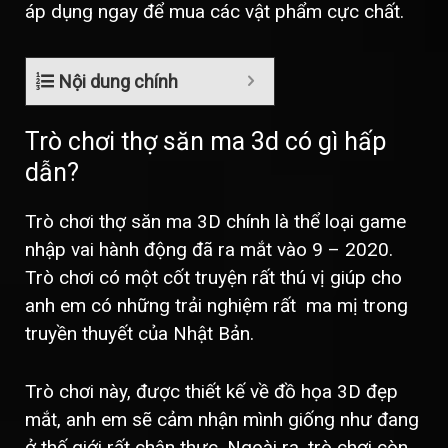
áp dụng ngay để mua các vật phẩm cực chất.
Nội dung chính
Trò chơi thợ săn ma 3d có gì hấp
dẫn?
Trò chơi thợ săn ma 3D chính là thể loại game
nhập vai hành động đã ra mắt vào 9 – 2020.
Trò chơi có một cốt truyện rất thú vị giúp cho
anh em có những trải nghiệm rất ma mị trong
truyền thuyết của Nhật Bản.
Trò chơi này, được thiết kế về đồ họa 3D đẹp
mắt, anh em sẽ cảm nhận mình giống như đang
ở thế giới rất chân thực. Ngoài ra, trò chơi còn