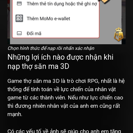
Chọn hình thức để nạp rồi nhấn xác nhận
Những lợi ích nào được nhận khi
nạp thợ săn ma 3D
Game thợ săn ma 3D là trò chơi RPG, nhất là hệ
thống để tính toán về lực chiến của nhân vật
game từ các thành viên. Nếu như lực chiến cao
thì đương nhiên nhân vật của anh em cũng rất
mạnh.
Có các yếu tố về ảnh sẽ giúp cho anh em tăng