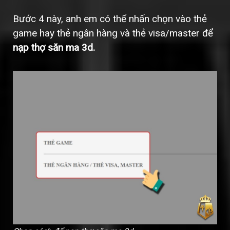
Bước 4 này, anh em có thể nhấn chọn vào thẻ
game hay thẻ ngân hàng và thẻ visa/master để
nạp thợ săn ma 3d.