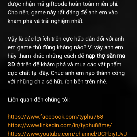
được nhận mã giftcode hoàn toàn miễn phí.
Cho nên, game này rất đáng để anh em vào
khám phá và trải nghiệm nhất.
Vậy là các lợi ích trên cực hấp dẫn đối với anh
em game thủ đúng không nào? Vì vậy anh em
hãy tham khảo những cách để
nạp thợ săn ma
3D
ở trên để khám phá và mua các vật phẩm
cực chất tại đây. Chúc anh em nạp thành công
với những chia sẻ hữu ích bên trên nhé.
Liên quan đến chúng tôi:
https://www.facebook.com/typhu788
https://www.linkedin.com/in/typhu88me/
https://www.youtube.com/channel/UCFbiytJvJ