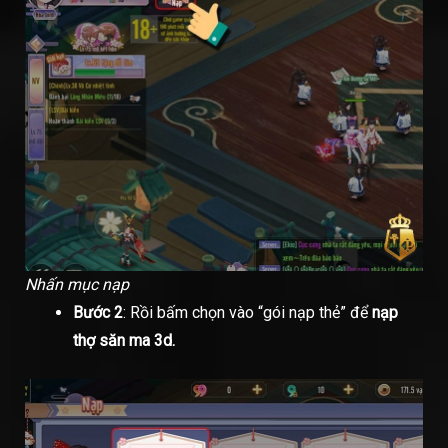
Nhấn mục nạp
Bước 2
: Rồi bấm chọn vào “gói nạp thẻ” để
nạp
thợ săn ma 3d.