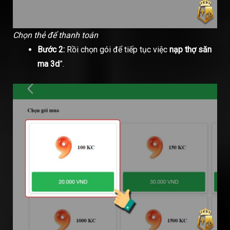
Chọn thẻ để thanh toán
Bước 2:
Rồi chọn gói để
tiếp tục việc
nạp thợ săn
ma 3d
”.