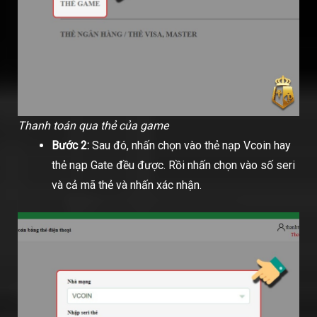
Thanh toán qua thẻ của game
Bước 2:
Sau đó, nhấn chọn vào thẻ nạp Vcoin hay
thẻ nạp Gate đều được. Rồi nhấn chọn vào số seri
và cả mã thẻ và nhấn xác nhận.