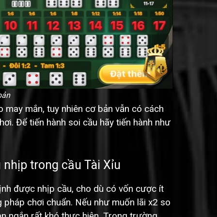
bản
o may mắn, tuy nhiên cơ bản vẫn có cách
hơi. Để tiến hành soi cầu hãy tiến hành như
 nhịp trong cầu Tài Xỉu
nh được nhịp cầu, cho dù có vốn cược ít
g pháp chơi chuẩn. Nếu như muốn lãi x2 so
ian ngắn rất khó thực hiện. Trong trường