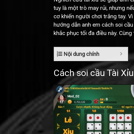
tuy là một trò may rủi, nhưng nế
cơ khiến người chơi trắng tay. Vì
hướng dẫn anh em cách soi cầu 
khắc phục tối đa điều này. Cùng
Nội dung chính
Cách soi cầu Tài Xỉ