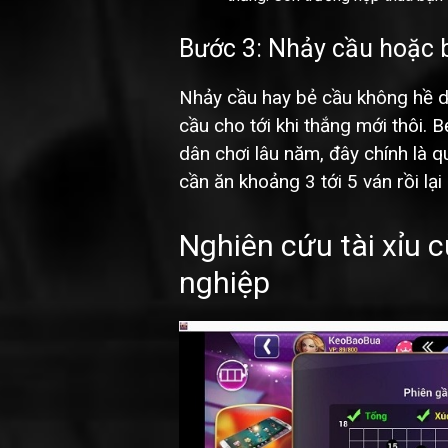
Bước 3: Nhảy cầu hoặc 
Nhảy cầu hay bẻ cầu không hề d
cầu cho tới khi thắng mới thôi. 
dân chơi lâu năm, đây chính là q
cần ăn khoảng 3 tới 5 ván rồi lạ
Nghiên cứu tài xỉu 
nghiệp