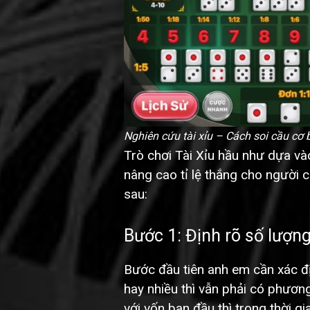
Nghiên cứu tài xỉu – Cách soi cầu cơ 
Trò chơi Tài Xỉu hầu như dựa và
nâng cao tỉ lệ thắng cho người c
sau:
Bước 1: Định rõ số lượng
Bước đầu tiên anh em cần xác đị
hay nhiều thì vẫn phải có phươn
với vốn ban đầu thì trong thời g