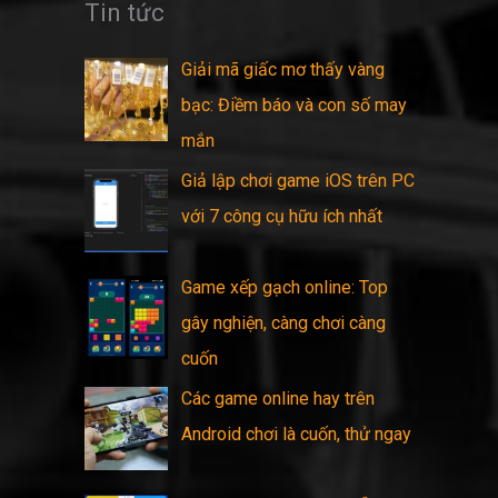
Tin tức
Giải mã giấc mơ thấy vàng
bạc: Điềm báo và con số may
mắn
Giả lập chơi game iOS trên PC
với 7 công cụ hữu ích nhất
Game xếp gạch online: Top
gây nghiện, càng chơi càng
cuốn
Các game online hay trên
Android chơi là cuốn, thử ngay