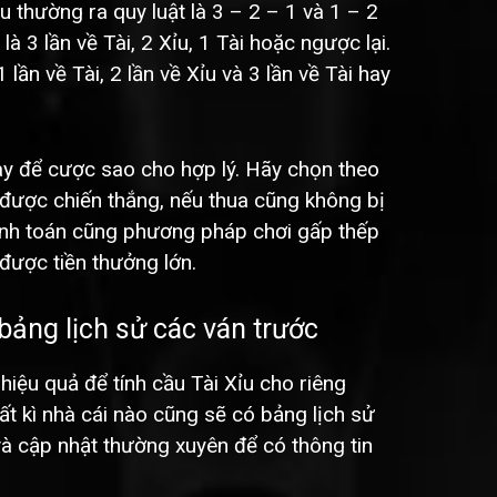
ỉu thường ra quy luật là 3 – 2 – 1 và 1 – 2
à 3 lần về Tài, 2 Xỉu, 1 Tài hoặc ngược lại.
lần về Tài, 2 lần về Xỉu và 3 lần về Tài hay
ày để cược sao cho hợp lý. Hãy chọn theo
ược chiến thắng, nếu thua cũng không bị
 tính toán cũng phương pháp chơi gấp thếp
được tiền thưởng lớn.
bảng lịch sử các ván trước
iệu quả để tính cầu Tài Xỉu cho riêng
t kì nhà cái nào cũng sẽ có bảng lịch sử
à cập nhật thường xuyên để có thông tin