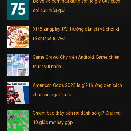
Đề về 75 hôm sau đánh con lô gì? Các cách
soi cầu hiệu quả
Xì tố zingplay PC: Hướng dẫn tải và chơi xì
tố chi tiết từ A-Z
Game Crowd City trên Android: Game chiến
thuật vui nhộn
American Odds 2025 là gì? Hướng dẫn cách
chơi cho người mới
Chiêm bao thấy tiền rơi đánh số gì? Giải mã
10 giấc mơ hay gặp