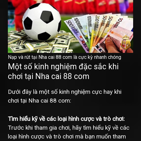
Nạp và rút tại Nha cai 88 com là cực kỳ nhanh chóng
Một số kinh nghiệm đặc sắc khi
chơi tại Nha cai 88 com
Dưới đây là một số kinh nghiệm cực hay khi
chơi tại Nha cai 88 com:
Tìm hiểu kỹ về các loại hình cược và trò chơi:
Trước khi tham gia chơi, hãy tìm hiểu kỹ về các
loại hình cược và trò chơi mà bạn muốn tham