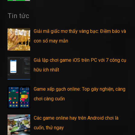
Tin tức
Giải mã giấc mơ thấy vàng bạc: Điềm báo và
con số may mắn
Giả lập chơi game iOS trên PC với 7 công cụ
hữu ích nhất
Game xếp gạch online: Top gây nghiện, càng
chơi càng cuốn
Các game online hay trên Android chơi là
cuốn, thử ngay