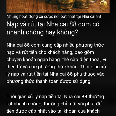
Những hoạt động cá cược nổi bật nhất tại Nha cai 88
Nạp và rút tại Nha cai 88 com có
nhanh chóng hay không?
Nha cai 88 com cung cấp nhiều phương thức
nạp và rút tiền cho khách hàng, bao gồm
chuyển khoản ngân hàng, thẻ cào điện thoại, ví
điện tử và các phương thức khác. Thời gian xử
lý nạp và rút tiền tại Nha cai 88 phụ thuộc vào
phương thức thanh toán được sử dụng.
Thời gian xử lý nạp tiền tại Nha cai 88 thường
rất nhanh chóng, thường chỉ mất vài phút để
tiền được cập nhật vào tài khoản của khách