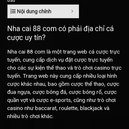
đầu
Nội dung chính
Nha cai 88 com có phải địa chỉ cá
cược uy tín?
Nha cai 88 com là một trang web cá cược trực
tuyến, cung cấp dịch vụ đặt cược trực tuyến
cho các sự kiện thể thao và trò chơi casino trực
tuyến. Trang web này cung cấp nhiều loại hình
cược khác nhau, bao gồm cược thể thao, cược
đua ngựa, cược bóng đá, cược bóng rổ, cược
quần vợt và cược e-sports, cũng như trò chơi
casino như baccarat, roulette, blackjack và
nhiều trò chơi khác.