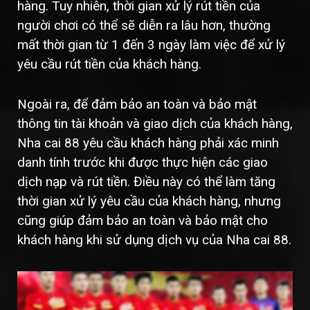
hàng. Tuy nhiên, thời gian xử lý rút tiền của
người chơi có thể sẽ diễn ra lâu hơn, thường
mất thời gian từ 1 đến 3 ngày làm việc để xử lý
yêu cầu rút tiền của khách hàng.
Ngoài ra, để đảm bảo an toàn và bảo mật
thông tin tài khoản và giao dịch của khách hàng,
Nha cai 88 yêu cầu khách hàng phải xác minh
danh tính trước khi được thực hiện các giao
dịch nạp và rút tiền. Điều này có thể làm tăng
thời gian xử lý yêu cầu của khách hàng, nhưng
cũng giúp đảm bảo an toàn và bảo mật cho
khách hàng khi sử dụng dịch vụ của Nha cai 88.