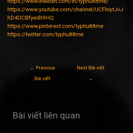
https://www.linkedin.com/in/typhu88me/
https://www.youtube.com/channel/UCFbiytJvJ
hD4OCBfyedh9HQ
https://www.pinterest.com/typhu88me
https://twitter.com/typhu88me
Điều
←
Previous
Next Bài viết
hướng
Bài viết
→
bài
viết
Bài viết liên quan