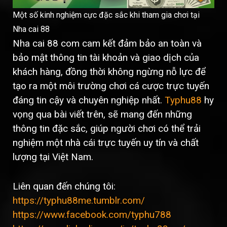
Một số kinh nghiệm cực đặc sắc khi tham gia chơi tại
Nha cai 88
Nha cai 88 com cam kết đảm bảo an toàn và
bảo mật thông tin tài khoản và giao dịch của
khách hàng, đồng thời không ngừng nỗ lực để
tạo ra một môi trường chơi cá cược trực tuyến
đáng tin cậy và chuyên nghiệp nhất.
Typhu88
hy
vọng qua bài viết trên, sẽ mang đến những
thông tin đặc sắc, giúp người chơi có thể trải
nghiệm một nhà cái trực tuyến uy tín và chất
lượng tại Việt Nam.
Liên quan đến chúng tôi:
https://typhu88me.tumblr.com/
https://www.facebook.com/typhu788