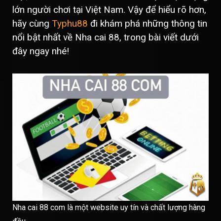
lớn người chơi tại Việt Nam. Vậy để hiểu rõ hơn,
hãy cùng
Typhu88
đi khám phá những thông tin
nổi bật nhất về Nha cai 88, trong bài viết dưới
đây ngay nhé!
Nha cai 88 com là một website uy tín và chất lượng hàng