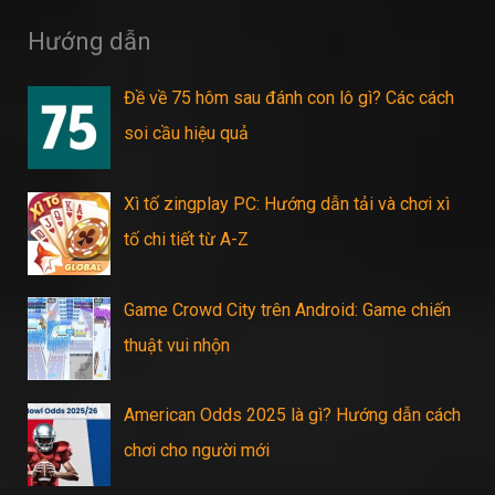
Hướng dẫn
Đề về 75 hôm sau đánh con lô gì? Các cách
soi cầu hiệu quả
Xì tố zingplay PC: Hướng dẫn tải và chơi xì
tố chi tiết từ A-Z
Game Crowd City trên Android: Game chiến
thuật vui nhộn
American Odds 2025 là gì? Hướng dẫn cách
chơi cho người mới