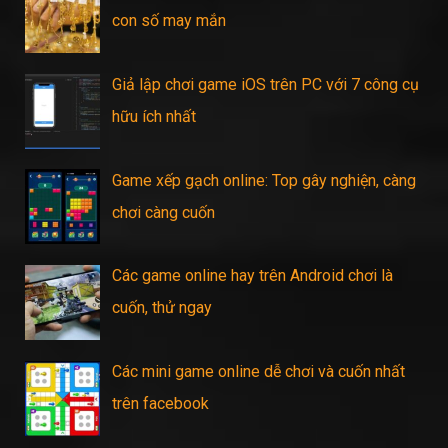
con số may mắn
Giả lập chơi game iOS trên PC với 7 công cụ
hữu ích nhất
Game xếp gạch online: Top gây nghiện, càng
chơi càng cuốn
Các game online hay trên Android chơi là
cuốn, thử ngay
Các mini game online dễ chơi và cuốn nhất
trên facebook