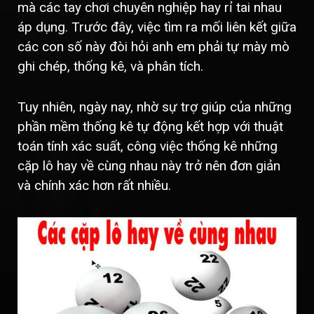
mà các tay chơi chuyên nghiệp hay rỉ tai nhau
áp dụng. Trước đây, việc tìm ra mối liên kết giữa
các con số này đòi hỏi anh em phải tự mày mò
ghi chép, thống kê, và phân tích.
Tuy nhiên, ngày nay, nhờ sự trợ giúp của những
phần mềm thống kê tự động kết hợp với thuật
toán tính xác suất, công việc thống kê những
cặp lô hay về cùng nhau này trở nên đơn giản
và chính xác hơn rất nhiều.