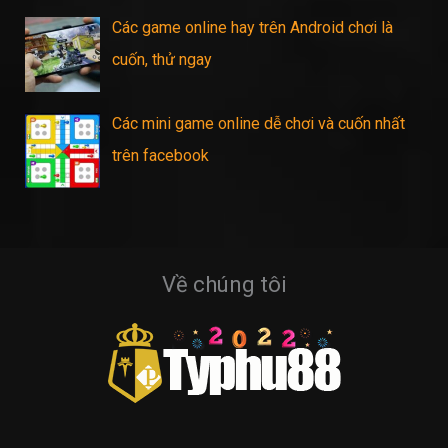
Các game online hay trên Android chơi là
cuốn, thử ngay
Các mini game online dễ chơi và cuốn nhất
trên facebook
Về chúng tôi