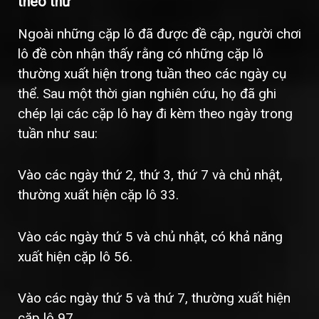
theo thứ
Ngoài những cặp lô đã được đề cập, người chơi
lô đề còn nhận thấy rằng có những cặp lô
thường xuất hiện trong tuần theo các ngày cụ
thể. Sau một thời gian nghiên cứu, họ đã ghi
chép lại các cặp lô hay đi kèm theo ngày trong
tuần như sau:
Vào các ngày thứ 2, thứ 3, thứ 7 và chủ nhật,
thường xuất hiện cặp lô 33.
Vào các ngày thứ 5 và chủ nhật, có khả năng
xuất hiện cặp lô 56.
Vào các ngày thứ 5 và thứ 7, thường xuất hiện
cặp lô 97.