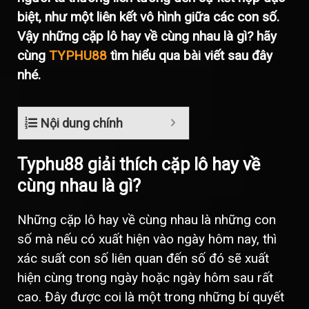
biệt, như một liên kết vô hình giữa các con số.
Vậy những cặp lô hay về cùng nhau là gì? hãy
cùng
TYPHU88
tìm hiểu qua bài viết sau đây
nhé.
Nội dung chính
Typhu88 giải thích cặp lô hay về
cùng nhau là gì?
Những cặp lô hay về cùng nhau là những con
số mà nếu có xuất hiện vào ngày hôm nay, thì
xác suất con số liên quan đến số đó sẽ xuất
hiện cùng trong ngày hoặc ngày hôm sau rất
cao. Đây được coi là một trong những bí quyết