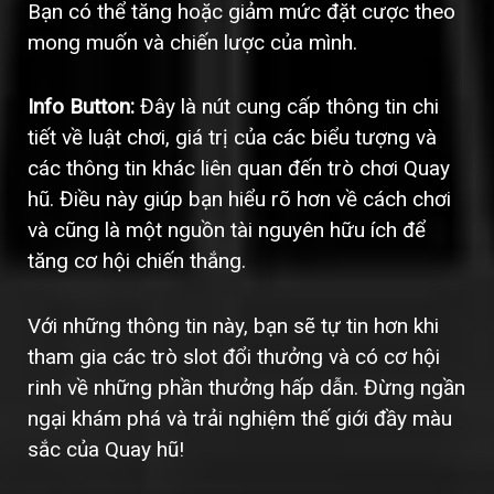
Bạn có thể tăng hoặc giảm mức đặt cược theo
mong muốn và chiến lược của mình.
Info Button:
Đây là nút cung cấp thông tin chi
tiết về luật chơi, giá trị của các biểu tượng và
các thông tin khác liên quan đến trò chơi Quay
hũ. Điều này giúp bạn hiểu rõ hơn về cách chơi
và cũng là một nguồn tài nguyên hữu ích để
tăng cơ hội chiến thắng.
Với những thông tin này, bạn sẽ tự tin hơn khi
tham gia các trò slot đổi thưởng và có cơ hội
rinh về những phần thưởng hấp dẫn. Đừng ngần
ngại khám phá và trải nghiệm thế giới đầy màu
sắc của Quay hũ!