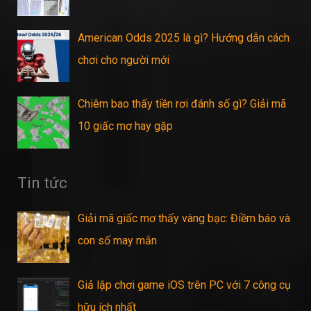
American Odds 2025 là gì? Hướng dẫn cách
chơi cho người mới
Chiêm bao thấy tiền rơi đánh số gì? Giải mã
10 giấc mơ hay gặp
Tin tức
Giải mã giấc mơ thấy vàng bạc: Điềm báo và
con số may mắn
Giả lập chơi game iOS trên PC với 7 công cụ
hữu ích nhất