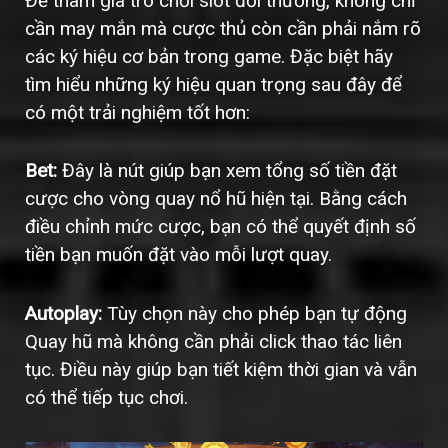
Để tham gia trò chơi slot đổi thưởng, không chỉ
cần may mắn mà cược thủ còn cần phải nắm rõ
các ký hiệu cơ bản trong game. Đặc biệt hãy
tìm hiểu những ký hiệu quan trọng sau đây để
có một trải nghiệm tốt hơn:
Bet:
Đây là nút giúp bạn xem tổng số tiền đặt
cược cho vòng quay nổ hũ hiện tại. Bằng cách
điều chỉnh mức cược, bạn có thể quyết định số
tiền bạn muốn đặt vào mỗi lượt quay.
Autoplay:
Tùy chọn này cho phép bạn tự động
Quay hũ mà không cần phải click thao tác liên
tục. Điều này giúp bạn tiết kiệm thời gian và vẫn
có thể tiếp tục chơi.