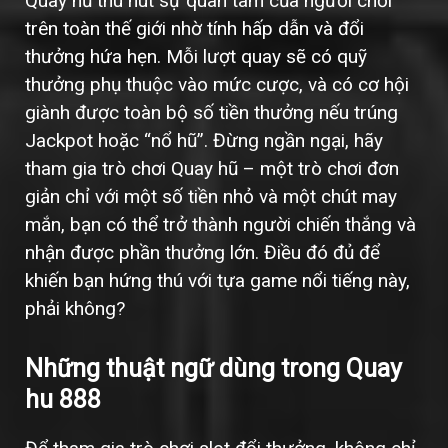
Quay hũ thu hút sự quan tâm của người chơi
trên toàn thế giới nhờ tính hấp dẫn và đổi
thưởng hứa hẹn. Mỗi lượt quay sẽ có quỹ
thưởng phụ thuộc vào mức cược, và có cơ hội
giành được toàn bộ số tiền thưởng nếu trúng
Jackpot hoặc “nổ hũ”. Đừng ngần ngại, hãy
tham gia trò chơi Quay hũ – một trò chơi đơn
giản chỉ với một số tiền nhỏ và một chút may
mắn, bạn có thể trở thành người chiến thắng và
nhận được phần thưởng lớn. Điều đó đủ để
khiến bạn hứng thú với tựa game nổi tiếng này,
phải không?
Những thuật ngữ dùng trong Quay
hu 888