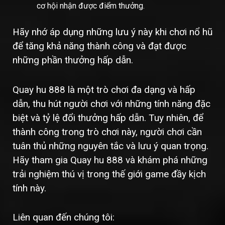
cơ hội nhận được điểm thưởng.
Hãy nhớ áp dụng những lưu ý này khi chơi nổ hũ
để tăng khả năng thành công và đạt được
những phần thưởng hấp dẫn.
Quay hu 888 là một trò chơi đa dạng và hấp
dẫn, thu hút người chơi với những tính năng đặc
biệt và tỷ lệ đổi thưởng hấp dẫn. Tuy nhiên, để
thành công trong trò chơi này, người chơi cần
tuân thủ những nguyên tắc và lưu ý quan trọng.
Hãy tham gia Quay hu 888 và khám phá những
trải nghiệm thú vị trong thế giới game đầy kịch
tính này.
Liên quan đến chúng tôi: