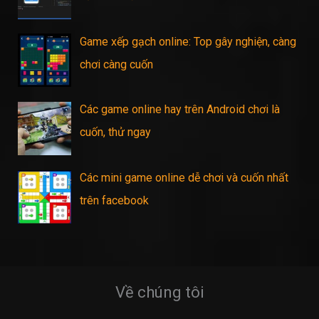
Game xếp gạch online: Top gây nghiện, càng
chơi càng cuốn
Các game online hay trên Android chơi là
cuốn, thử ngay
Các mini game online dễ chơi và cuốn nhất
trên facebook
Về chúng tôi