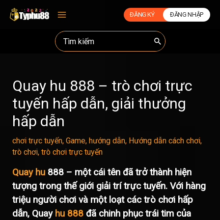
ĐĂNG KÝ
ĐĂNG NHẬP
Main
Menu
Search
for:
Quay hu 888 – trò chơi trực
tuyến hấp dẫn, giải thưởng
hấp dẫn
chơi trực tuyến
,
Game
,
hướng dẫn
,
Hướng dẫn cách chơi
,
trò chơi
,
trò chơi trực tuyến
Quay hu
888 – một cái tên đã trở thành hiện
tượng trong thế giới giải trí trực tuyến. Với hàng
triệu người chơi và một loạt các trò chơi hấp
dẫn, Quay
hu 888
đã chinh phục trái tim của