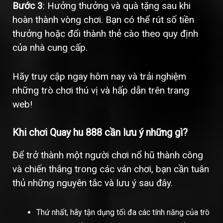
Bước 3
: Hưởng thưởng và quà tặng sau khi
hoàn thành vòng chơi. Bạn có thể rút số tiền
thưởng hoặc đổi thành thẻ cào theo quy định
của nhà cung cấp.
Hãy truy cập ngay hôm nay và trải nghiệm
những trò chơi thú vị và hấp dẫn trên trang
web!
Khi chơi Quay hu 888 cần lưu ý những gì?
Để trở thành một người chơi nổ hũ thành công
và chiến thắng trong các ván chơi, bạn cần tuân
thủ những nguyên tắc và lưu ý sau đây.
Thứ nhất, hãy tận dụng tối đa các tính năng của trò