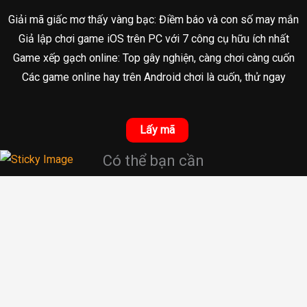
Giải mã giấc mơ thấy vàng bạc: Điềm báo và con số may mắn
Giả lập chơi game iOS trên PC với 7 công cụ hữu ích nhất
Game xếp gạch online: Top gây nghiện, càng chơi càng cuốn
Các game online hay trên Android chơi là cuốn, thử ngay
Lấy mã
Có thể bạn cần
typhu88
app typhu88
khuyến mãi typhu88
slot typhu88
lô đề typhu88
xóc đĩa typhu88
tỷ phú 888
tpviet38