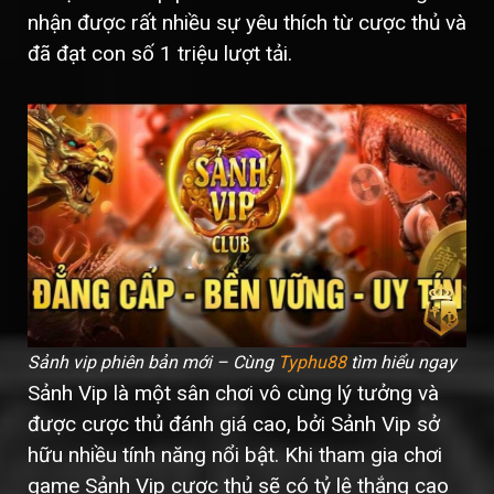
nhận được rất nhiều sự yêu thích từ cược thủ và
đã đạt con số 1 triệu lượt tải.
Sảnh vip phiên bản mới – Cùng
Typhu88
tìm hiểu ngay
Sảnh Vip là một sân chơi vô cùng lý tưởng và
được cược thủ đánh giá cao, bởi Sảnh Vip sở
hữu nhiều tính năng nổi bật. Khi tham gia chơi
game Sảnh Vip cược thủ sẽ có tỷ lệ thắng cao