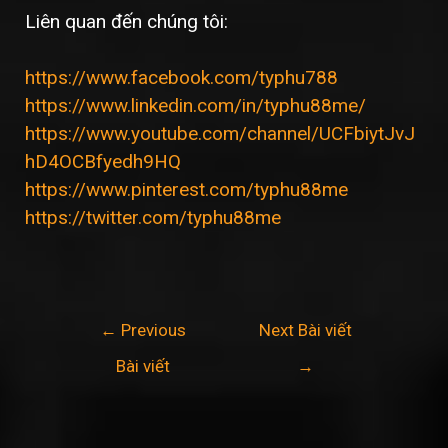
Liên quan đến chúng tôi:
https://www.facebook.com/typhu788
https://www.linkedin.com/in/typhu88me/
https://www.youtube.com/channel/UCFbiytJvJ
hD4OCBfyedh9HQ
https://www.pinterest.com/typhu88me
https://twitter.com/typhu88me
Điều
←
Previous
Next Bài viết
hướng
Bài viết
→
bài
viết