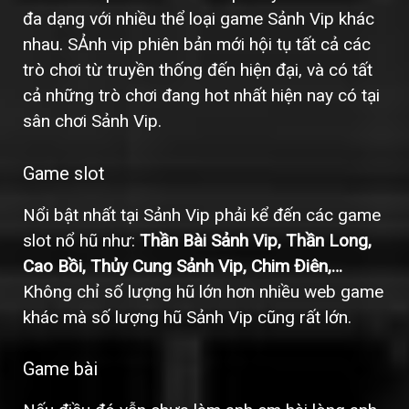
đa dạng với nhiều thể loại game Sảnh Vip khác
nhau. SẢnh vip phiên bản mới hội tụ tất cả các
trò chơi từ truyền thống đến hiện đại, và có tất
cả những trò chơi đang hot nhất hiện nay có tại
sân chơi Sảnh Vip.
Game slot
Nổi bật nhất tại Sảnh Vip phải kể đến các game
slot nổ hũ như:
Thần Bài Sảnh Vip, Thần Long,
Cao Bồi, Thủy Cung Sảnh Vip, Chim Điên,…
Không chỉ số lượng hũ lớn hơn nhiều web game
khác mà số lượng hũ Sảnh Vip cũng rất lớn.
Game bài