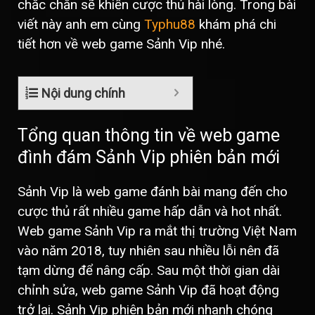
chắc chắn sẽ khiến cược thủ hài lòng. Trong bài
viết này anh em cùng
Typhu88
khám phá chi
tiết hơn về web game Sảnh Vip nhé.
Nội dung chính
Tổng quan thông tin về web game
đình đám Sảnh Vip phiên bản mới
Sảnh Vip là web game đánh bài mang đến cho
cược thủ rất nhiều game hấp dẫn và hot nhất.
Web game Sảnh Vip ra mắt thị trường Việt Nam
vào năm 2018, tuy nhiên sau nhiều lỗi nên đã
tạm dừng để nâng cấp. Sau một thời gian dài
chỉnh sửa, web game Sảnh Vip đã hoạt động
trở lại. Sảnh Vip phiên bản mới nhanh chóng