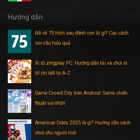
Hướng dẫn
Đề về 75 hôm sau đánh con lô gì? Các cách
soi cầu hiệu quả
Xì tố zingplay PC: Hướng dẫn tải và chơi xì
tố chi tiết từ A-Z
Game Crowd City trên Android: Game chiến
thuật vui nhộn
American Odds 2025 là gì? Hướng dẫn cách
chơi cho người mới