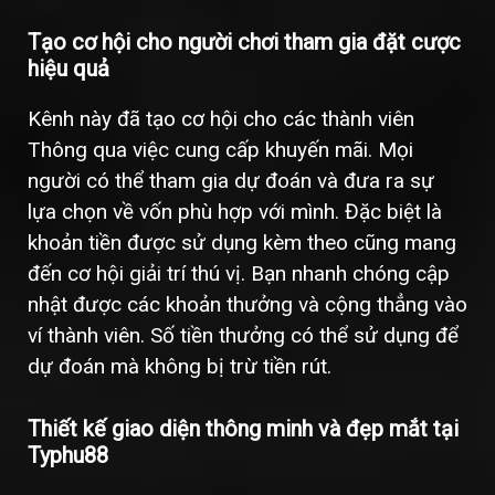
Tạo cơ hội cho người chơi tham gia đặt cược
hiệu quả
Kênh này đã tạo cơ hội cho các thành viên
Thông qua việc cung cấp khuyến mãi. Mọi
người có thể tham gia dự đoán và đưa ra sự
lựa chọn về vốn phù hợp với mình. Đặc biệt là
khoản tiền được sử dụng kèm theo cũng mang
đến cơ hội giải trí thú vị. Bạn nhanh chóng cập
nhật được các khoản thưởng và cộng thẳng vào
ví thành viên. Số tiền thưởng có thể sử dụng để
dự đoán mà không bị trừ tiền rút.
Thiết kế giao diện thông minh và đẹp mắt tại
Typhu88