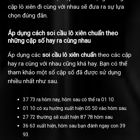
cặp lô xiên đi cùng với nhau sẽ đưa ra sự lựa
chọn đúng đắn.
Áp dụng cách soi cầu lô xiên chuẩn theo
những cặp số hay ra cùng nhau
Áp dụng các
soi cầu lô xiên chuẩn
theo các cặp
hay ra cùng với nhau cũng khá hay. Bạn có thể
tham khảo một số cặp số đã được sử dụng
nhiều nhất như sau.
37 73 ra hôm nay, hôm sau có thể ra 01 10.
01 10 có xu hướng xuất hiện 05 50 vào hôm sau.
27 72 thường sẽ xuất hiện 87 78 hôm sau.
36 63 xuất hiện, hôm sau bạn đánh ngay con 39
93.