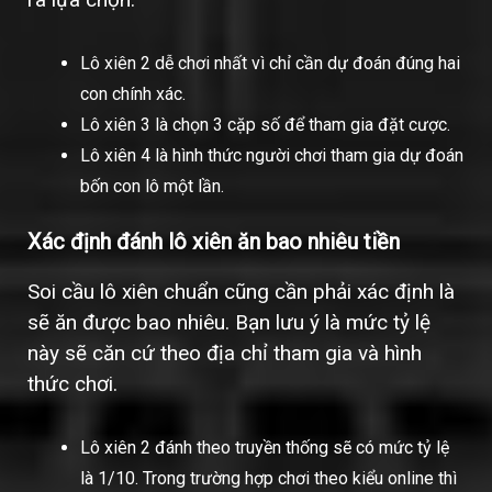
Lô xiên 2 dễ chơi nhất vì chỉ cần dự đoán đúng hai
con chính xác.
Lô xiên 3 là chọn 3 cặp số để tham gia đặt cược.
Lô xiên 4 là hình thức người chơi tham gia dự đoán
bốn con lô một lần.
Xác định đánh lô xiên ăn bao nhiêu tiền
Soi cầu lô xiên chuẩn cũng cần phải xác định là
sẽ ăn được bao nhiêu. Bạn lưu ý là mức tỷ lệ
này sẽ căn cứ theo địa chỉ tham gia và hình
thức chơi.
Lô xiên 2 đánh theo truyền thống sẽ có mức tỷ lệ
là 1/10. Trong trường hợp chơi theo kiểu online thì