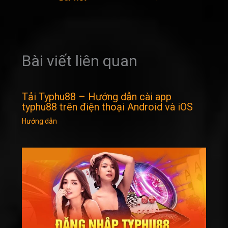
bài
viết
Bài viết liên quan
Tải Typhu88 – Hướng dẫn cài app
typhu88 trên điện thoại Android và iOS
Hướng dẫn