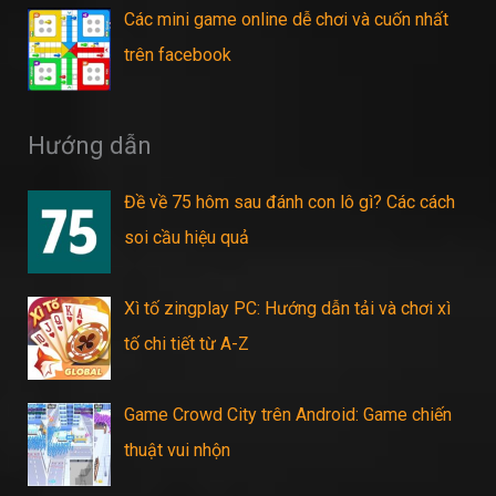
Các mini game online dễ chơi và cuốn nhất
trên facebook
Hướng dẫn
Đề về 75 hôm sau đánh con lô gì? Các cách
soi cầu hiệu quả
Xì tố zingplay PC: Hướng dẫn tải và chơi xì
tố chi tiết từ A-Z
Game Crowd City trên Android: Game chiến
thuật vui nhộn