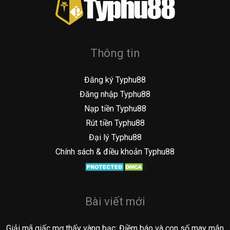
Thông tin
Đăng ký Typhu88
Đăng nhập Typhu88
Nạp tiền Typhu88
Rút tiền Typhu88
Đại lý Typhu88
Chính sách & điều khoản Typhu88
Bài viết mới
Giải mã giấc mơ thấy vàng bạc: Điềm báo và con số may mắn