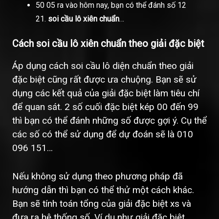
50 05 ra vào hôm nay, bạn có thể đánh số 12
21.
soi cầu lô xiên chuẩn
…
Cách soi cầu lô xiên chuẩn theo giải đặc biệt
Áp dụng cách soi cầu lô diện chuẩn theo giải
đặc biệt cũng rất được ưa chuộng. Bạn sẽ sử
dụng các kết quả của giải đặc biệt làm tiêu chí
để quan sát. 2 số cuối đặc biệt kép 00 đến 99
thì bạn có thể đánh những số được gợi ý. Cụ thể
các số có thể sử dụng để dự đoán sẽ là 010
096 151…
Nếu không sử dụng theo phương pháp đã
hướng dẫn thì bạn có thể thử một cách khác.
Bạn sẽ tính toán tổng của giải đặc biệt xs và
đưa ra hệ thống số. Ví dụ như giải đặc biệt