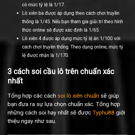
có mức tỷ lệ là 1/17.
Lô xiên ba được áp dụng theo cách chơi truyền
thống là 1/45. Nếu bạn tham gia giải trí theo hình
thức online sẽ được xác định là 1/65.
Lô xiên 4 được áp dụng mức tỷ lệ ăn 1/100 với
cách chơi truyền thống. Theo dạng online, mức tỷ
lệ được nhận là 1/170.
3 cách soi cầu lô trên chuẩn xác
nhất
Tổng hợp các cách
soi lô xiên chuẩn
sẽ giúp
bạn đưa ra sự lựa chọn chuẩn xác. Tổng hợp
những cách soi hay nhất sẽ được
Typhu88
giới
thiệu ngay như sau.