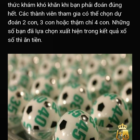
thức khám khó khăn khi bạn phải đoán đúng
hết. Các thành viên tham gia có thể chọn dự
đoán 2 con, 3 con hoặc thậm chí 4 con. Những
số bạn đã lựa chọn xuất hiện trong kết quả xổ
số thì ăn tiền.