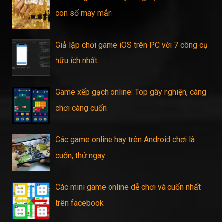
con số may mắn
Giả lập chơi game iOS trên PC với 7 công cụ
hữu ích nhất
Game xếp gạch online: Top gây nghiện, càng
chơi càng cuốn
Các game online hay trên Android chơi là
cuốn, thử ngay
Các mini game online dễ chơi và cuốn nhất
trên facebook