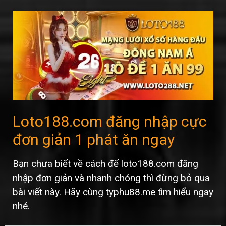
Loto188.com đăng nhập cực
đơn giản 1 phát ăn ngay
Bạn chưa biết về cách để loto188.com đăng
nhập đơn giản và nhanh chóng thì đừng bỏ qua
bài viết này. Hãy cùng typhu88.me tìm hiểu ngay
nhé.