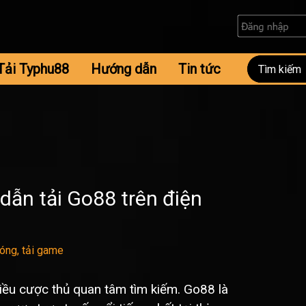
Tải Typhu88
Hướng dẫn
Tin tức
Search
for:
ẫn tải Go88 trên điện
óng
,
tải game
iều cược thủ quan tâm tìm kiếm. Go88 là