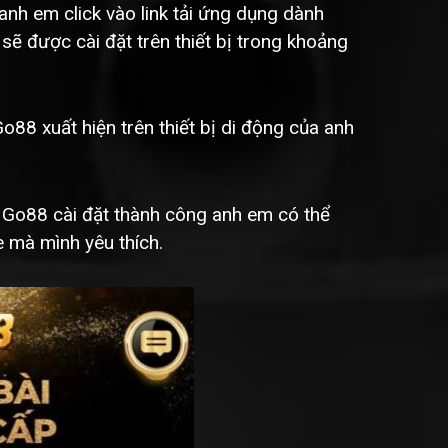
anh em click vào link tải ứng dụng dành
sẽ được cài đặt trên thiết bị trong khoảng
88 xuất hiện trên thiết bị di động của anh
Go88 cài đặt thành công anh em có thể
 mà mình yêu thích.