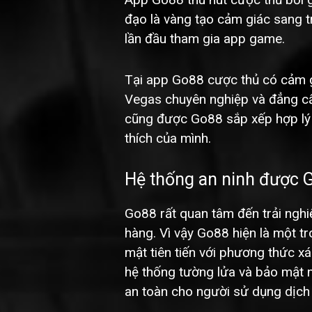
đạo là vàng tạo cảm giác sang t
lần đầu tham gia app game.
Tại app Go88 cược thủ có cảm gi
Vegas chuyên nghiệp và đẳng cấ
cũng được Go88 sắp xếp hợp lý 
thích của mình.
Hệ thống an ninh được G
Go88 rất quan tâm đến trải ngh
hàng. Vì vậy Go88 hiện là một t
mật tiên tiến với phương thức 
hệ thống tường lửa và bảo mật n
an toàn cho người sử dụng dịch 