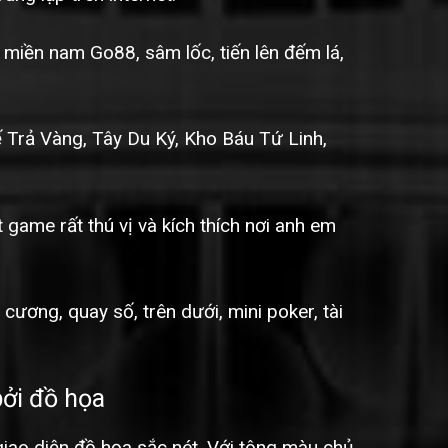
 miền nam Go88, sâm lốc, tiến lên đếm lá,
 Trả Vàng, Tây Du Ký, Kho Báu Tứ Linh,
 game rất thú vị và kích thích nơi anh em
ương, quay số, trên dưới, mini poker, tài
bởi đồ họa
iao diện đồ họa sắc nét. Với tông màu chủ