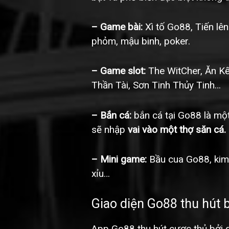
– Game bài:
Xì tố Go88, Tiến lên
phỏm, mậu binh, poker.
– Game slot:
The WitCher, Ăn Kế
Thần Tài, Sơn Tinh Thủy Tinh…
– Bắn cá:
bắn cá tại Go88 là một
sẽ nhập
vai vào một thợ săn cá.
– Mini game:
Bầu cua Go88, kim c
xỉu…
Giao diện Go88 thu hút 
App Go88 thu hút cược thủ bởi g