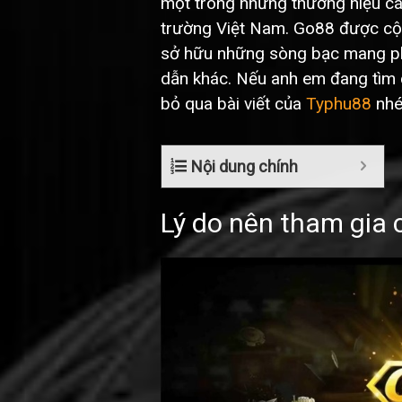
một trong những thương hiệu cá c
trường Việt Nam. Go88 được cộ
sở hữu những sòng bạc mang ph
dẫn khác. Nếu anh em đang tìm 
bỏ qua bài viết của
Typhu88
nhé
Nội dung chính
Lý do nên tham gia 