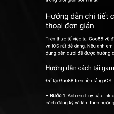
Hướng dẫn chi tiết 
thoại đơn giản
Trên thực tế việc tại Goo88 về đ
và IOS rất dễ dàng. Nếu anh em 
dung bên dưới để được hướng dẫ
Hướng dẫn cách tải ga
Để tại Goo88 trên nền tảng iOS
– Bước 1:
Anh em truy cập link 
cách đăng ký và làm theo hướng