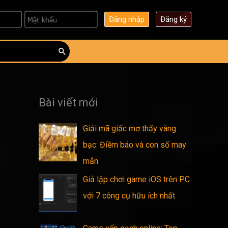
Đăng nhập
Đăng ký
Bài viết mới
Giải mã giấc mơ thấy vàng
bạc: Điềm báo và con số may
mắn
Giả lập chơi game iOS trên PC
với 7 công cụ hữu ích nhất