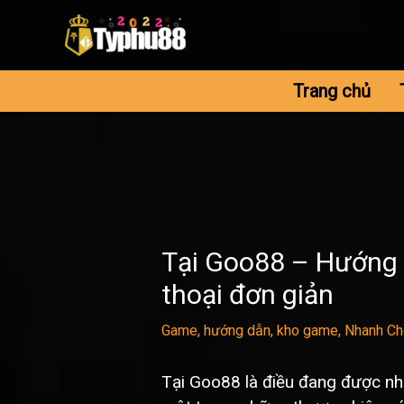
Trang chủ
Tại Goo88 – Hướng d
thoại đơn giản
Game
,
hướng dẫn
,
kho game
,
Nhanh Ch
Tại Goo88 là điều đang được nh