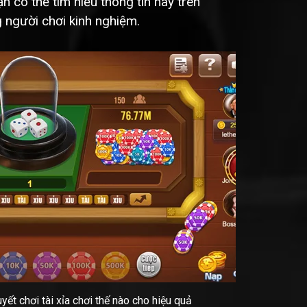
n có thể tìm hiểu thông tin này trên
ng người chơi kinh nghiệm.
uyết chơi tài xỉa chơi thế nào cho hiệu quả