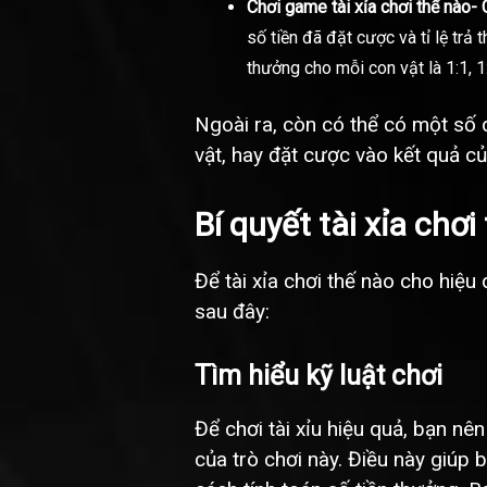
Chơi game tài xỉa chơi thế nào- C
số tiền đã đặt cược và tỉ lệ trả 
thưởng cho mỗi con vật là 1:1, 1
Ngoài ra, còn có thể có một số 
vật, hay đặt cược vào kết quả của
Bí quyết tài xỉa chơ
Để tài xỉa chơi thế nào cho hiệu
sau đây:
Tìm hiểu kỹ luật chơi
Để chơi tài xỉu hiệu quả, bạn nên
của trò chơi này. Điều này giúp 