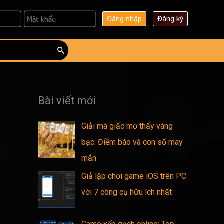
Đăng nhập
Đăng ký
Bài viết mới
Giải mã giấc mơ thấy vàng
bạc: Điềm báo và con số may
mắn
Giả lập chơi game iOS trên PC
với 7 công cụ hữu ích nhất