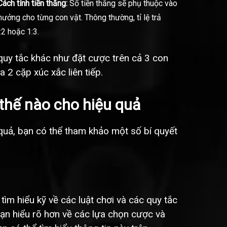
ách tính tiền thắng:
Số tiền thắng sẽ phụ thuộc vào
thưởng cho từng con vật. Thông thường, tỉ lệ trả
:2 hoặc 1:3.
quy tắc khác như đặt cược trên cả 3 con
 2 cặp xúc xắc liên tiếp.
i thế nào cho hiệu quả
 quả, bạn có thể tham khảo một số bí quyết
 tìm hiểu kỹ về các luật chơi và các quy tắc
bạn hiểu rõ hơn về các lựa chọn cược và