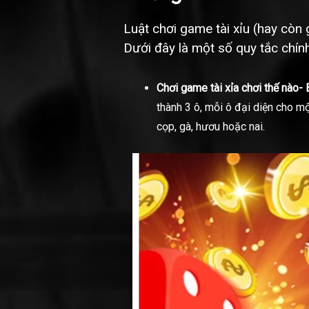
Luật chơi game tài xỉu (hay còn g
Dưới đây là một số quy tắc chính
Chơi game tài xỉa chơi thế nào- 
thành 3 ô, mỗi ô đại diện cho mộ
cọp, gà, hươu hoặc nai.