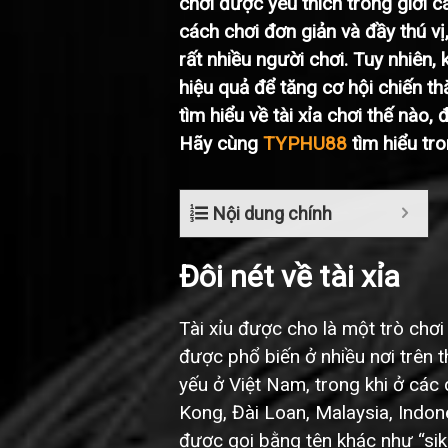
chơi được yêu thích trong giới c
cách chơi đơn giản và đầy thú vị
rất nhiều người chơi. Tuy nhiên, 
hiệu quả để tăng cơ hội chiến th
tìm hiểu về tài xỉa chơi thế nào, đ
Hãy cùng
TYPHU88
tìm hiểu tro
Nội dung chính
Đôi nét về tài xỉa
Tài xỉu được cho là một trò chơ
được phổ biến ở nhiều nơi trên t
yếu ở Việt Nam, trong khi ở cá
Kong, Đài Loan, Malaysia, Indone
được gọi bằng tên khác như “sik 