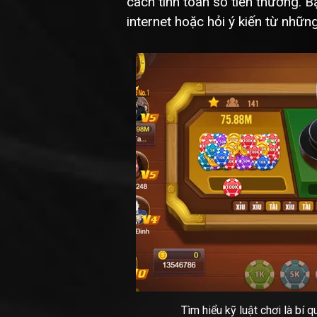
cách tính toán số tiền thưởng. Bạ
internet hoặc hỏi ý kiến ​​từ nhữ
Tìm hiểu kỹ luật chơi là bí q