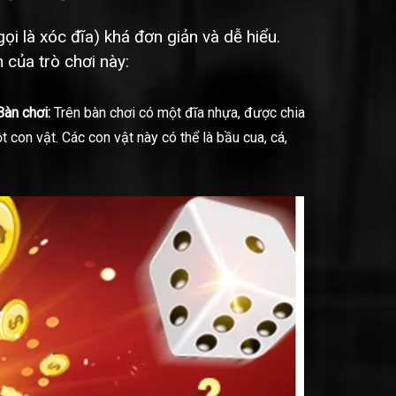
ọi là xóc đĩa) khá đơn giản và dễ hiểu.
 của trò chơi này:
Bàn chơi:
Trên bàn chơi có một đĩa nhựa, được chia
t con vật. Các con vật này có thể là bầu cua, cá,