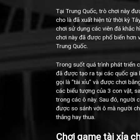
Tại Trung Quốc, trò chơi này đượ
cho là đã xuất hiện từ thời kỳ T
chơi sử dụng các viên đá khắc h
chơi này đã được phổ biến hơn v
Trung Quốc.
Trong suốt quá trình phát triển 
đã được tạo ra tại các quốc gia
gọi là “tài xỉu” và được chơi b
các biểu tượng của 3 con vật, s
trong các ô này. Sau đó, người 
được so sánh với ô mà người ch
thắng hay thua.
Chơi game tài xỉa c