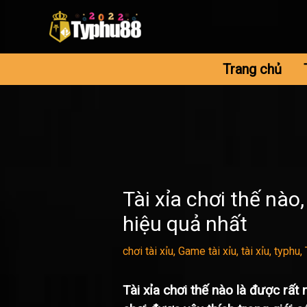
Trang chủ
Tài xỉa chơi thế nào,
hiệu quả nhất
chơi tài xỉu
,
Game tài xỉu
,
tài xỉu
,
typhu
,
Tài xỉa chơi thế nào là được rất