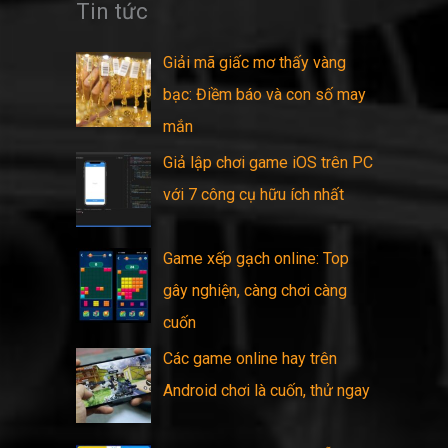
Tin tức
Giải mã giấc mơ thấy vàng
bạc: Điềm báo và con số may
mắn
Giả lập chơi game iOS trên PC
với 7 công cụ hữu ích nhất
Game xếp gạch online: Top
gây nghiện, càng chơi càng
cuốn
Các game online hay trên
Android chơi là cuốn, thử ngay