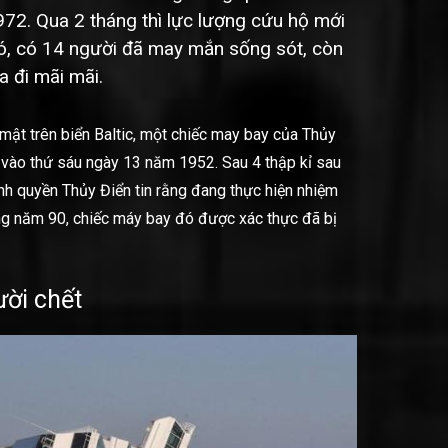
72. Qua 2 tháng thì lực lượng cứu hộ mới
ó, có 14 người đã may mắn sống sót, còn
a đi mãi mãi.
mật trên biển Baltic, một chiếc may bay của Thủy
 vào thứ sáu ngày 13 năm 1952. Sau 4 thập kỉ sau
nh quyền Thủy Điển tin rằng đang thực hiện nhiệm
g năm 90, chiếc máy bay đó được xác thực đã bị
ời chết