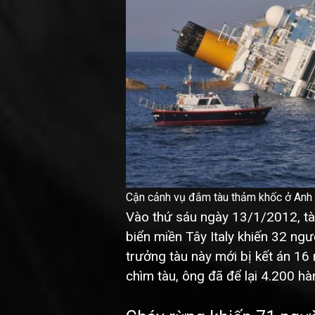
Cận cảnh vụ đắm tàu thảm khốc ở Anh
Vào thứ sáu ngày 13/1/2012, tà
biển miền Tây Italy khiến 32 ng
trưởng tàu này mới bị kết án 16 n
chìm tàu, ông đã để lại 4.200 hà