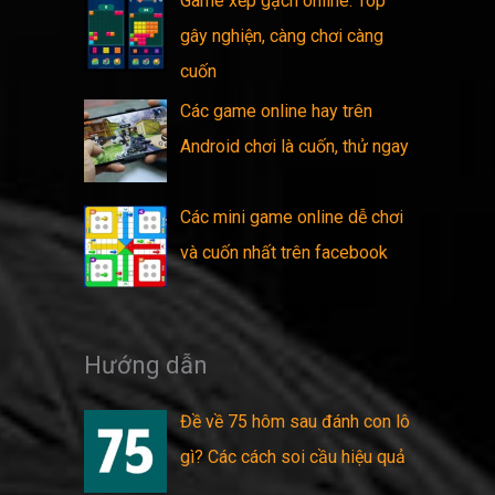
Game xếp gạch online: Top
gây nghiện, càng chơi càng
cuốn
Các game online hay trên
Android chơi là cuốn, thử ngay
Các mini game online dễ chơi
và cuốn nhất trên facebook
Hướng dẫn
Đề về 75 hôm sau đánh con lô
gì? Các cách soi cầu hiệu quả