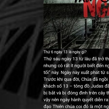
Thứ 6 ngày 13 là ngày gì?
Thứ sáu ngày 13 từ lâu đã trở th
nhưng có rất ít người biết đến 
tối” này. Ngày này xuất phát từ 
Trước khi qua đời, Chúa đã ngồi
khách số 13 – tông đồ Judas đã
bị bắt và bị đóng đinh trên cây t
vậy nên ngày hành quyết diễn ra
đạo Thiên chúa coi đó là một ngà