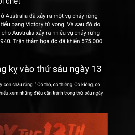
i chết
ở Australia đã xảy ra một vụ cháy rừng
tiểu bang Victory tử vong. Và sau đó do
cho Australia xảy ra nhiều vụ cháy rừng
1940. Trận thảm họa đó đã khiến 575.000
g kỵ vào thứ sáu ngày 13
 con cháu rằng: “ Có thờ, có thiêng. Có kiêng, có
m hiểu xem những điều cần tránh trong thứ sáu ngày