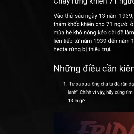
Cháy rừng khiến 71 ngườ
Vào thứ sáu ngày 13 năm 1939, 
thảm khốc khiến cho 71 người ở 
mùa hè khô nóng kéo dài đã làm 
liên tiếp từ năm 1939 đến năm 
hecta rừng bị thiêu trụi.
Những điều cần kiên
Từ xa xưa, ông cha ta đã răn dạy
lành”. Chính vì vậy, hãy cùng tì
13 là gì?