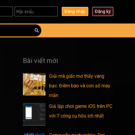
Đăng nhập
Đăng ký
Bài viết mới
Giải mã giấc mơ thấy vàng
bạc: Điềm báo và con số may
mắn
Giả lập chơi game iOS trên PC
với 7 công cụ hữu ích nhất