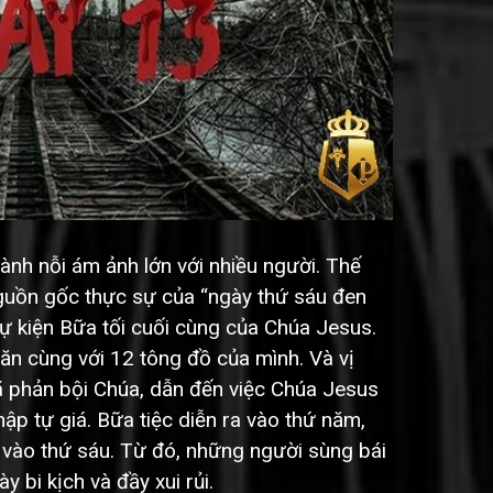
ành nỗi ám ảnh lớn với nhiều người. Thế
nguồn gốc thực sự của “ngày thứ sáu đen
sự kiện Bữa tối cuối cùng của Chúa Jesus.
 ăn cùng với 12 tông đồ của mình. Và vị
 phản bội Chúa, dẫn đến việc Chúa Jesus
hập tự giá. Bữa tiệc diễn ra vào thứ năm,
 vào thứ sáu. Từ đó, những người sùng bái
y bi kịch và đầy xui rủi.