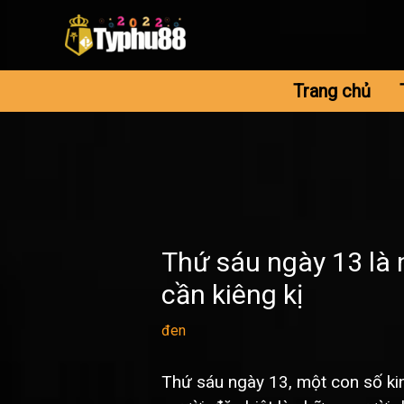
Trang chủ
Thứ sáu ngày 13 là 
cần kiêng kị
đen
Thứ sáu ngày 13, một con số kin