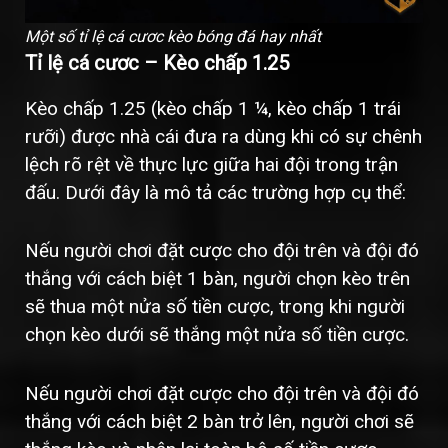
Một số tỉ lệ cá cươc kèo bóng đá hay nhất
Tỉ lệ cá cươc – Kèo chấp 1.25
Kèo chấp 1.25 (kèo chấp 1 ¼, kèo chấp 1 trái
rưỡi) được nhà cái đưa ra dùng khi có sự chênh
lệch rõ rệt về thực lực giữa hai đội trong trận
đấu. Dưới đây là mô tả các trường hợp cụ thể:
Nếu người chơi đặt cược cho đội trên và đội đó
thắng với cách biệt 1 bàn, người chọn kèo trên
sẽ thua một nửa số tiền cược, trong khi người
chọn kèo dưới sẽ thắng một nửa số tiền cược.
Nếu người chơi đặt cược cho đội trên và đội đó
thắng với cách biệt 2 bàn trở lên, người chơi sẽ