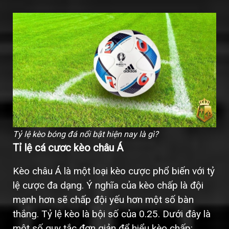
Tỷ lệ kèo bóng đá nổi bật hiện nay là gì?
Tỉ lệ cá cươc kèo châu Á
Kèo châu Á là một loại kèo cược phổ biến với tỷ
lệ cược đa dạng. Ý nghĩa của kèo chấp là đội
mạnh hơn sẽ chấp đội yếu hơn một số bàn
thắng. Tỷ lệ kèo là bội số của 0.25. Dưới đây là
một số quy tắc đơn giản để hiểu kèo chấp: