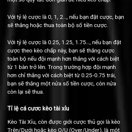
Với tỷ lệ cược là 0, 1, 2…, nếu bạn đặt cược, bạn
sẽ thắng hoặc thua toàn bộ số tiền cược.
Với tỷ lệ cược là 0.25, 1.25, 1.75…, nếu bạn đặt
cược theo kèo chấp này, bạn sẽ thắng cược
toàn bộ nếu đội mạnh hơn thắng với cách biệt
từ 1 bàn trở lên. Trong trường hợp đội mạnh
hơn chỉ thắng với cách biệt từ 0.25-0.75 trái,
bạn sẽ thắng một nửa số tiền cược, còn nửa
còn lại sẽ thua.
Tỉ lệ cá cươc kèo tài xỉu
Kèo Tài Xỉu, còn được giới cược thủ gọi là kèo
Trên/Dưới hoặc kèo O/U (Over/Under), là một