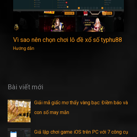
Vì sao nên chọn chơi lô đề xổ số typhu88
Hướng dẫn
Bài viết mới
Giải mã giấc mơ thấy vàng bạc: Điềm báo và
con số may mắn
Giả lập chơi game iOS trên PC với 7 công cụ