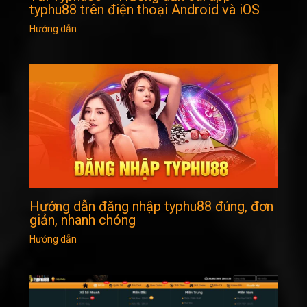
typhu88 trên điện thoại Android và iOS
Hướng dẫn
Hướng dẫn đăng nhập typhu88 đúng, đơn
giản, nhanh chóng
Hướng dẫn