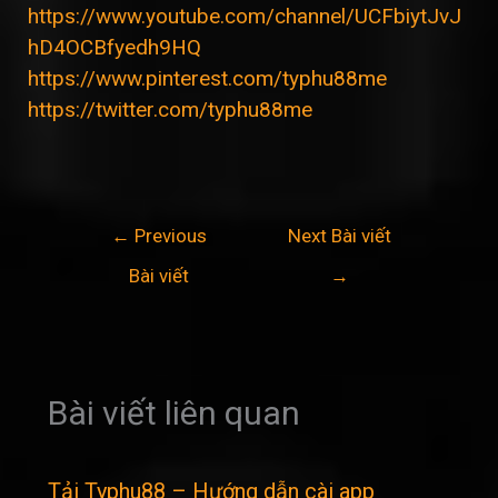
https://www.youtube.com/channel/UCFbiytJvJ
hD4OCBfyedh9HQ
https://www.pinterest.com/typhu88me
https://twitter.com/typhu88me
Điều
←
Previous
Next Bài viết
hướng
Bài viết
→
bài
viết
Bài viết liên quan
Tải Typhu88 – Hướng dẫn cài app